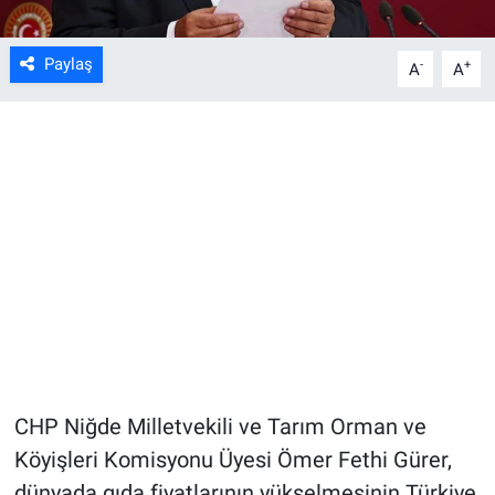
Paylaş
-
+
A
A
CHP Niğde Milletvekili ve Tarım Orman ve
Köyişleri Komisyonu Üyesi Ömer Fethi Gürer,
dünyada gıda fiyatlarının yükselmesinin Türkiye