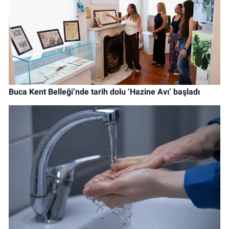
Buca Kent Belleği’nde tarih dolu ‘Hazine Avı’ başladı