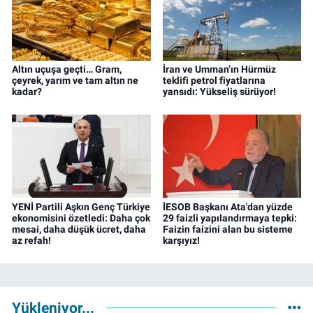
Altın uçuşa geçti… Gram,
İran ve Umman’ın Hürmüz
çeyrek, yarım ve tam altın ne
teklifi petrol fiyatlarına
kadar?
yansıdı: Yükseliş sürüyor!
YENİ Partili Aşkın Genç Türkiye
İESOB Başkanı Ata'dan yüzde
ekonomisini özetledi: Daha çok
29 faizli yapılandırmaya tepki:
mesai, daha düşük ücret, daha
Faizin faizini alan bu sisteme
az refah!
karşıyız!
Yükleniyor...