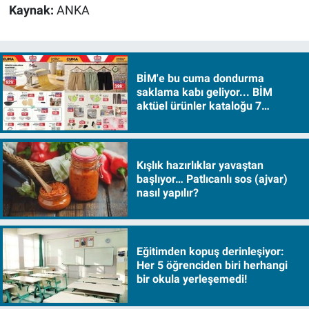
Kaynak:
ANKA
BİM'e bu cuma dondurma
saklama kabı geliyor... BİM
aktüel ürünler kataloğu 7
Ağustos Cuma 2026
Kışlık hazırlıklar yavaştan
başlıyor… Patlıcanlı sos (ajvar)
nasıl yapılır?
Eğitimden kopuş derinleşiyor:
Her 5 öğrenciden biri herhangi
bir okula yerleşemedi!