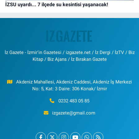
İZSU uyardı... 7 ilçede su kesintisi yaşanacak!
İz Gazete - İzmir'in Gazetesi / izgazete.net / İz Dergi / İzTV / Biz
Kitap / Biz Ajans / İz Bırakan Gazete
Akdeniz Mahallesi, Akdeniz Caddesi, Akdeniz İş Merkezi
No: 5, Kat: 3 Daire: 306 Konak/ İzmir
0232 483 05 85
izgazete@gmail.com