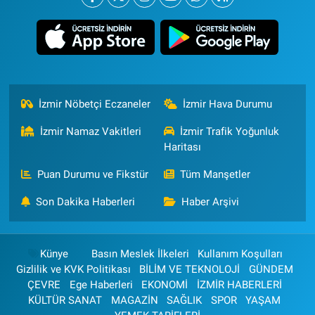
İzmir Nöbetçi Eczaneler
İzmir Hava Durumu
İzmir Namaz Vakitleri
İzmir Trafik Yoğunluk
Haritası
Puan Durumu ve Fikstür
Tüm Manşetler
Son Dakika Haberleri
Haber Arşivi
Künye
Basın Meslek İlkeleri
Kullanım Koşulları
Gizlilik ve KVK Politikası
BİLİM VE TEKNOLOJİ
GÜNDEM
ÇEVRE
Ege Haberleri
EKONOMİ
İZMİR HABERLERİ
KÜLTÜR SANAT
MAGAZİN
SAĞLIK
SPOR
YAŞAM