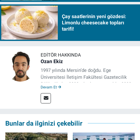
Çay saatlerinin yeni gözdesi:
Limonlu cheesecake topları
tarifi!
EDITÖR HAKKINDA
Ozan Ekiz
1997 yılında Mersin’de doğdu. Ege
Üniversitesi İletişim Fakültesi Gazetecilik
Bölümü’nden 2020 yılında mezun oldu. 2020
Devam Et
yılından itibaren çeşitli kurumlarda haber
editörü, muhabir, rejisör olarak çalıştı.
Meslek hayatına İzmir’de başlayan gazeteci,
çalışma hayatına izgazete.net’te haber
editörü olarak devam etmekte.
Bunlar da ilginizi çekebilir