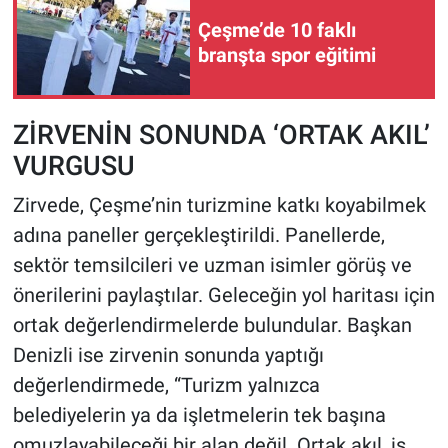
Çeşme’de 10 faklı
branşta spor eğitimi
ZİRVENİN SONUNDA ‘ORTAK AKIL’
VURGUSU
Zirvede, Çeşme’nin turizmine katkı koyabilmek
adına paneller gerçekleştirildi. Panellerde,
sektör temsilcileri ve uzman isimler görüş ve
önerilerini paylaştılar. Geleceğin yol haritası için
ortak değerlendirmelerde bulundular. Başkan
Denizli ise zirvenin sonunda yaptığı
değerlendirmede, “Turizm yalnızca
belediyelerin ya da işletmelerin tek başına
omuzlayabileceği bir alan değil. Ortak akıl, iş