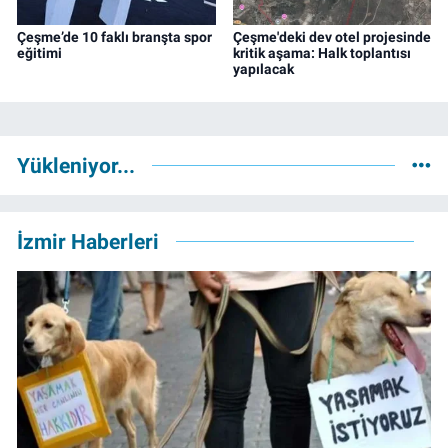
Çeşme’de 10 faklı branşta spor
Çeşme'deki dev otel projesinde
eğitimi
kritik aşama: Halk toplantısı
yapılacak
Yükleniyor...
İzmir Haberleri