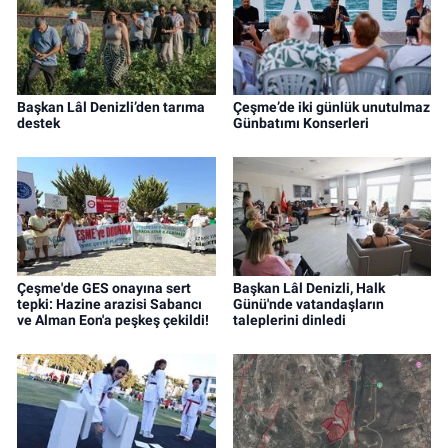
Başkan Lâl Denizli’den tarıma
Çeşme’de iki günlük unutulmaz
destek
Günbatımı Konserleri
Çeşme'de GES onayına sert
Başkan Lâl Denizli, Halk
tepki: Hazine arazisi Sabancı
Günü'nde vatandaşların
ve Alman Eon'a peşkeş çekildi!
taleplerini dinledi