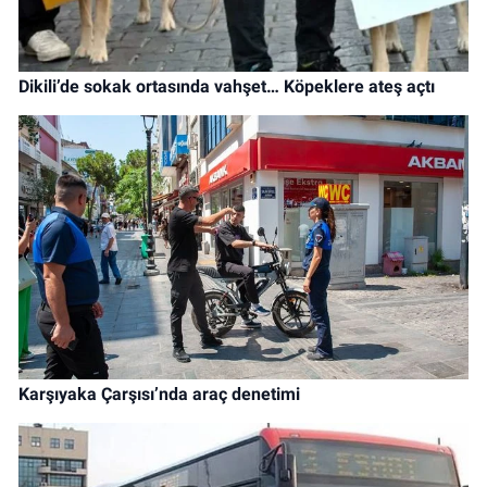
Dikili’de sokak ortasında vahşet… Köpeklere ateş açtı
Karşıyaka Çarşısı’nda araç denetimi