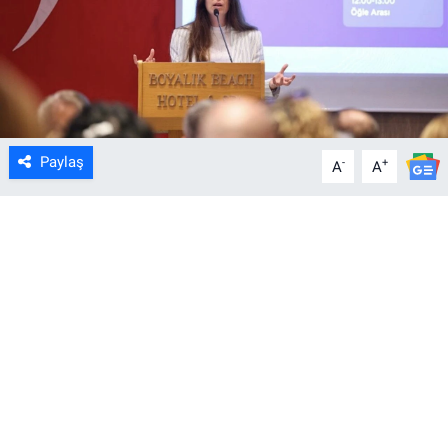
Paylaş
-
+
A
A