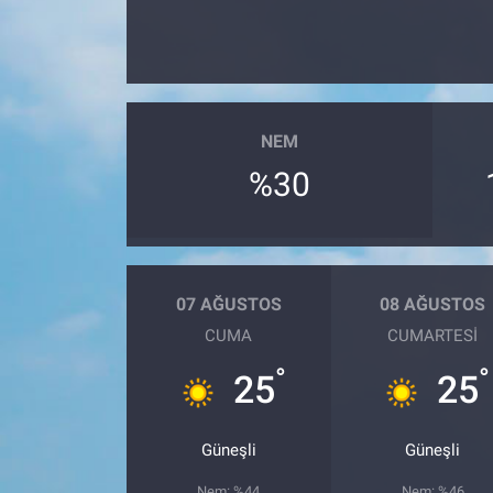
NEM
%30
07 AĞUSTOS
08 AĞUSTOS
CUMA
CUMARTESI
°
°
25
25
Güneşli
Güneşli
Nem: %44
Nem: %46