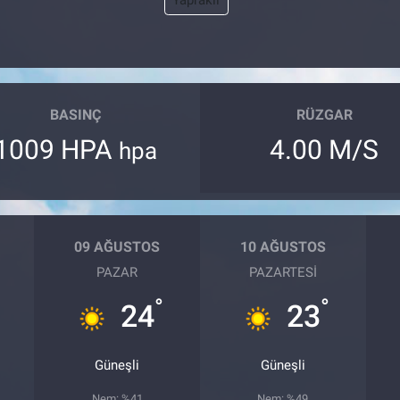
Yapraklı
BASINÇ
RÜZGAR
1009 HPA
4.00 M/S
hpa
09 AĞUSTOS
10 AĞUSTOS
PAZAR
PAZARTESI
°
°
24
23
Güneşli
Güneşli
Nem: %41
Nem: %49