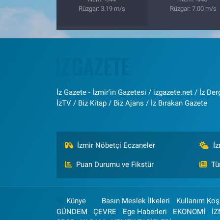
Rüzgar: 3.19 m/s
Rüzgar: 7.00 m/s
İz Gazete - İzmir'in Gazetesi / izgazete.net / İz Derg
İzTV / Biz Kitap / Biz Ajans / İz Bırakan Gazete
İzmir Nöbetçi Eczaneler
İ
Puan Durumu ve Fikstür
Tü
Künye
Basın Meslek İlkeleri
Kullanım Koşu
GÜNDEM
ÇEVRE
Ege Haberleri
EKONOMİ
İZ