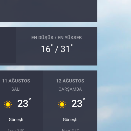
EN DÜŞÜK / EN YÜKSEK
°
°
16
/ 31
11 AĞUSTOS
12 AĞUSTOS
SALI
ÇARŞAMBA
°
°
23
23
Güneşli
Güneşli
Nem: %50
Nem: %47