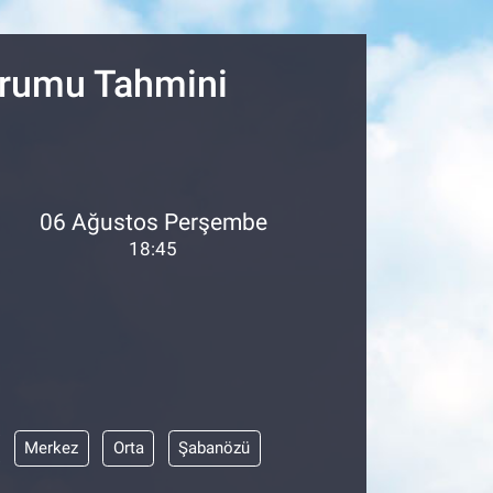
06
02
Durumu Tahmini
06 Ağustos Perşembe
18:45
Merkez
Orta
Şabanözü