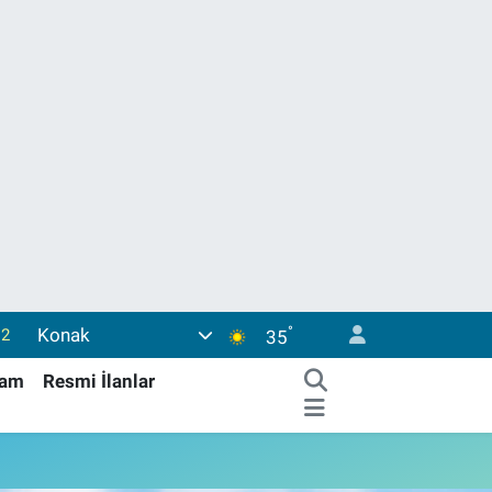
°
Konak
.2
35
32
şam
Resmi İlanlar
8
69