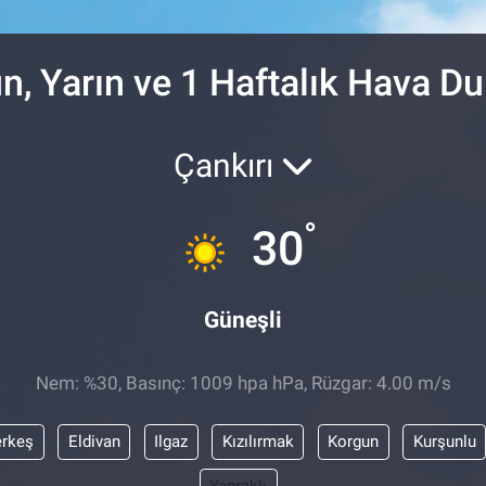
DOLAR
47,6006
%0.
EURO
55,0250
%0.
n, Yarın ve 1 Haftalık Hava 
Çankırı
°
30
Güneşli
Nem: %30, Basınç: 1009 hpa hPa, Rüzgar: 4.00 m/s
rkeş
Eldivan
Ilgaz
Kızılırmak
Korgun
Kurşunlu