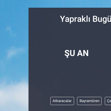
Resmi İlanlar
Yapraklı Bugü
Resmi Reklam
YAŞAM
ŞU AN
Atkaracalar
Bayramören
Çe