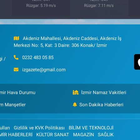
Rüzgar: 5.19 m/s
Rüzgar: 7.11 m/s
Akdeniz Mahallesi, Akdeniz Caddesi, Akdeniz İş
Merkezi No: 5, Kat: 3 Daire: 306 Konak/ İzmir
0232 483 05 85
i /
izgazete@gmail.com
zmir Hava Durumu
İzmir Namaz Vakitleri
m Manşetler
Son Dakika Haberleri
lları
Gizlilik ve KVK Politikası
BİLİM VE TEKNOLOJİ
MİR HABERLERİ
KÜLTÜR SANAT
MAGAZİN
SAĞLIK