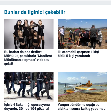
çalışmalarını sürdürüyor.
Bunlar da ilginizi çekebilir
Bu kadarı da pes dedirtti!
İki otomobil çarpıştı: 1 kişi
Müftülük, çocuklarla "Manifest-
öldü, 5 kişi yaralandı
Müslüman atışması" videosu
çekti!
İçişleri Bakanlığı operasyonu
Yangın söndürme uçağı su
duyurdu: 30 ilde 104 gözaltı!
aldıktan sonra kalkış yapamadı