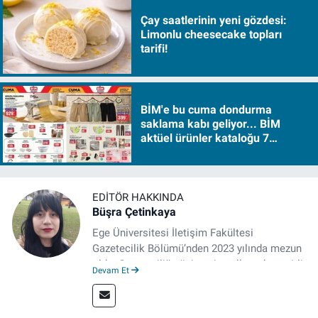
Çay saatlerinin yeni gözdesi:
Limonlu cheesecake topları
tarifi!
BİM'e bu cuma dondurma
saklama kabı geliyor... BİM
aktüel ürünler kataloğu 7
Ağustos Cuma 2026
EDITÖR HAKKINDA
Büşra Çetinkaya
Ege Üniversitesi İletişim Fakültesi
Gazetecilik Bölümü’nden 2023 yılında mezun
oldu. Gazeteciliğe üniversite yıllarında çeşitli
Devam Et
gazetelerde yaptığı stajlarla adım attı.
Meslek hayatına 2023'te İzmir'de başlayan
gazeteci, halen izgazete.net’te editör olarak