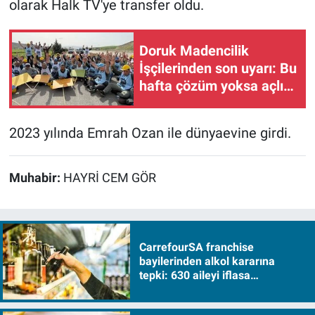
olarak Halk TV'ye transfer oldu.
Doruk Madencilik
İşçilerinden son uyarı: Bu
hafta çözüm yoksa açlık
grevi başlıyor!
2023 yılında Emrah Ozan ile dünyaevine girdi.
Muhabir:
HAYRİ CEM GÖR
CarrefourSA franchise
bayilerinden alkol kararına
tepki: 630 aileyi iflasa
sürükleyecek!