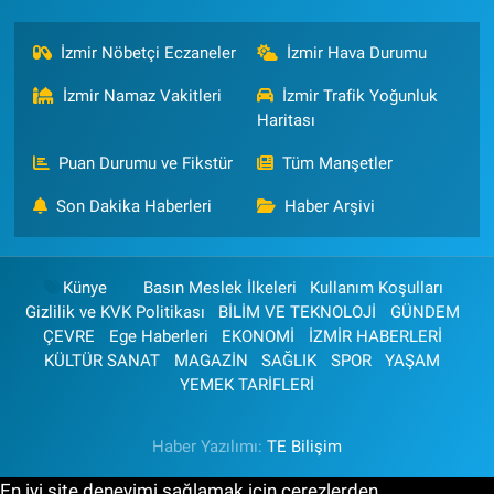
İzmir Nöbetçi Eczaneler
İzmir Hava Durumu
İzmir Namaz Vakitleri
İzmir Trafik Yoğunluk
Haritası
Puan Durumu ve Fikstür
Tüm Manşetler
Son Dakika Haberleri
Haber Arşivi
Künye
Basın Meslek İlkeleri
Kullanım Koşulları
Gizlilik ve KVK Politikası
BİLİM VE TEKNOLOJİ
GÜNDEM
ÇEVRE
Ege Haberleri
EKONOMİ
İZMİR HABERLERİ
KÜLTÜR SANAT
MAGAZİN
SAĞLIK
SPOR
YAŞAM
YEMEK TARİFLERİ
Haber Yazılımı:
TE Bilişim
En iyi site deneyimi sağlamak için çerezlerden