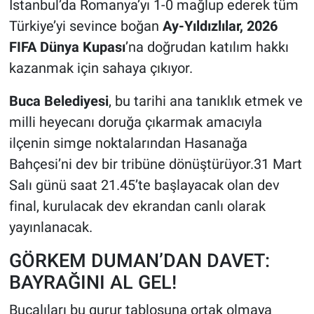
İstanbul’da Romanya’yı 1-0 mağlup ederek tüm
Türkiye’yi sevince boğan
Ay-Yıldızlılar,
2026
FIFA Dünya Kupası
’na doğrudan katılım hakkı
kazanmak için sahaya çıkıyor.
Buca Belediyesi
, bu tarihi ana tanıklık etmek ve
milli heyecanı doruğa çıkarmak amacıyla
ilçenin simge noktalarından Hasanağa
Bahçesi’ni dev bir tribüne dönüştürüyor.31 Mart
Salı günü saat 21.45’te başlayacak olan dev
final, kurulacak dev ekrandan canlı olarak
yayınlanacak.
GÖRKEM DUMAN’DAN DAVET:
BAYRAĞINI AL GEL!
Bucalıları bu gurur tablosuna ortak olmaya