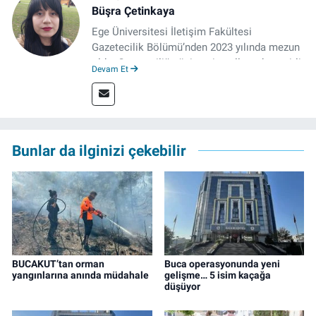
Büşra Çetinkaya
Ege Üniversitesi İletişim Fakültesi
Gazetecilik Bölümü’nden 2023 yılında mezun
oldu. Gazeteciliğe üniversite yıllarında çeşitli
Devam Et
gazetelerde yaptığı stajlarla adım attı.
Meslek hayatına 2023'te İzmir'de başlayan
gazeteci, halen izgazete.net’te editör olarak
çalışmalarını sürdürüyor.
Bunlar da ilginizi çekebilir
BUCAKUT’tan orman
Buca operasyonunda yeni
yangınlarına anında müdahale
gelişme… 5 isim kaçağa
düşüyor