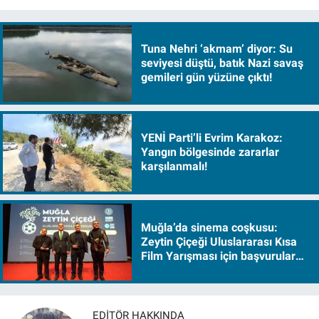
Tuna Nehri ‘akmam’ diyor: Su
seviyesi düştü, batık Nazi savaş
gemileri gün yüzüne çıktı!
YENİ Parti’li Evrim Karakoz:
Yangın bölgesinde zararlar
karşılanmalı!
Muğla’da sinema coşkusu:
Zeytin Çiçeği Uluslararası Kısa
Film Yarışması için başvurular
başladı
EDITÖR HAKKINDA