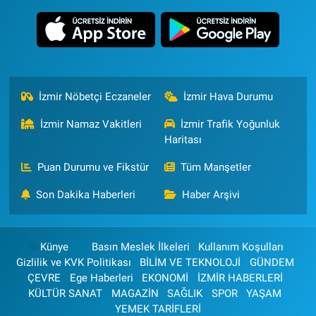
İzmir Nöbetçi Eczaneler
İzmir Hava Durumu
İzmir Namaz Vakitleri
İzmir Trafik Yoğunluk
Haritası
Puan Durumu ve Fikstür
Tüm Manşetler
Son Dakika Haberleri
Haber Arşivi
Künye
Basın Meslek İlkeleri
Kullanım Koşulları
Gizlilik ve KVK Politikası
BİLİM VE TEKNOLOJİ
GÜNDEM
ÇEVRE
Ege Haberleri
EKONOMİ
İZMİR HABERLERİ
KÜLTÜR SANAT
MAGAZİN
SAĞLIK
SPOR
YAŞAM
YEMEK TARİFLERİ