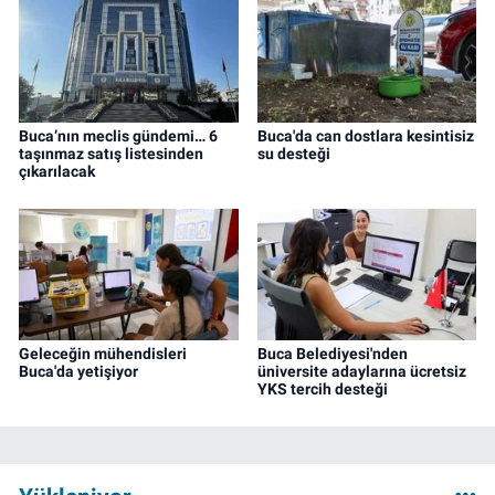
Buca’nın meclis gündemi… 6
Buca'da can dostlara kesintisiz
taşınmaz satış listesinden
su desteği
çıkarılacak
Geleceğin mühendisleri
Buca Belediyesi'nden
Buca'da yetişiyor
üniversite adaylarına ücretsiz
YKS tercih desteği