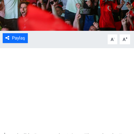
Paylaş
-
+
A
A