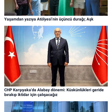
Yaşamdan yazıya Atölyesi’nin üçüncü durağı; Aşk
CHP Karşıyaka'da Alabay dönemi: Küskünlükleri geride
bırakıp iktidar için çalışacağız