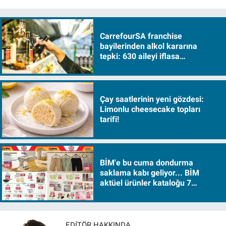
CarrefourSA franchise
bayilerinden alkol kararına
tepki: 630 aileyi iflasa
sürükleyecek!
Çay saatlerinin yeni gözdesi:
Limonlu cheesecake topları
tarifi!
BİM'e bu cuma dondurma
saklama kabı geliyor... BİM
aktüel ürünler kataloğu 7
Ağustos Cuma 2026
EDITÖR HAKKINDA