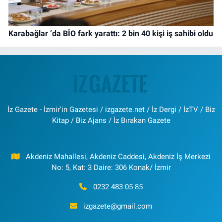
Karabağlar ‘da BİO fark yarattı: 2 bin 40 kişi iş sahibi oldu
İz Gazete - İzmir'in Gazetesi / izgazete.net / İz Dergi / İzTV / Biz
Kitap / Biz Ajans / İz Bırakan Gazete
Akdeniz Mahallesi, Akdeniz Caddesi, Akdeniz İş Merkezi
No: 5, Kat: 3 Daire: 306 Konak/ İzmir
0232 483 05 85
izgazete@gmail.com