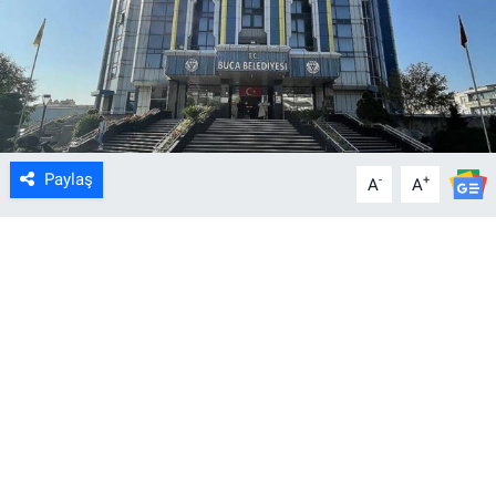
Paylaş
-
+
A
A