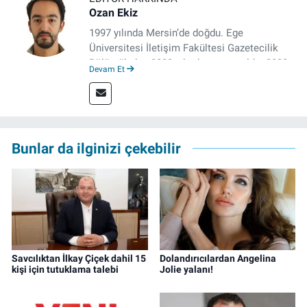
Ozan Ekiz
1997 yılında Mersin’de doğdu. Ege
Üniversitesi İletişim Fakültesi Gazetecilik
Bölümü’nden 2020 yılında mezun oldu. 2020
Devam Et
yılından itibaren çeşitli kurumlarda haber
editörü, muhabir, rejisör olarak çalıştı.
Meslek hayatına İzmir’de başlayan gazeteci,
çalışma hayatına izgazete.net’te haber
editörü olarak devam etmekte.
Bunlar da ilginizi çekebilir
Savcılıktan İlkay Çiçek dahil 15
Dolandırıcılardan Angelina
kişi için tutuklama talebi
Jolie yalanı!