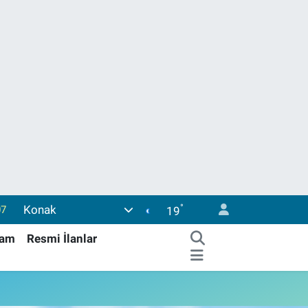
°
Konak
07
19
45
şam
Resmi İlanlar
0
63