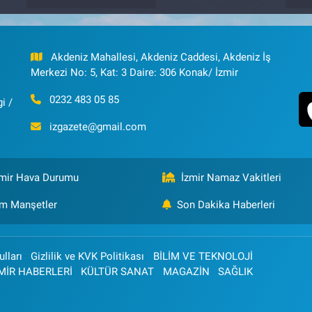
Akdeniz Mahallesi, Akdeniz Caddesi, Akdeniz İş
Merkezi No: 5, Kat: 3 Daire: 306 Konak/ İzmir
0232 483 05 85
i /
izgazete@gmail.com
zmir Hava Durumu
İzmir Namaz Vakitleri
m Manşetler
Son Dakika Haberleri
lları
Gizlilik ve KVK Politikası
BİLİM VE TEKNOLOJİ
MİR HABERLERİ
KÜLTÜR SANAT
MAGAZİN
SAĞLIK