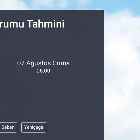
16
02
urumu Tahmini
07 Ağustos Cuma
06:00
Seben
Yeniçağa