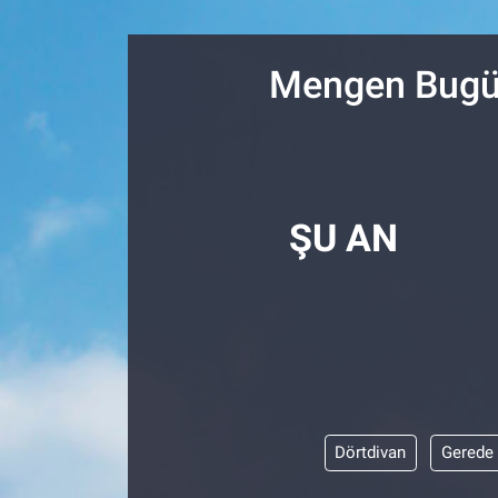
Resmi İlanlar
Mengen Bugün
Resmi Reklam
YAŞAM
ŞU AN
Dörtdivan
Gerede