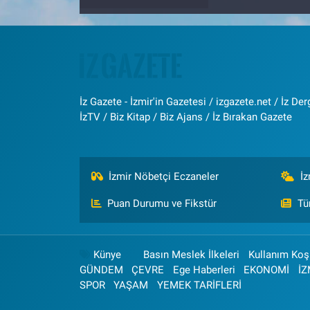
İz Gazete - İzmir'in Gazetesi / izgazete.net / İz Derg
İzTV / Biz Kitap / Biz Ajans / İz Bırakan Gazete
İzmir Nöbetçi Eczaneler
İ
Puan Durumu ve Fikstür
Tü
Künye
Basın Meslek İlkeleri
Kullanım Koşu
GÜNDEM
ÇEVRE
Ege Haberleri
EKONOMİ
İZ
SPOR
YAŞAM
YEMEK TARİFLERİ