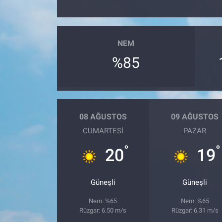
NEM
%85
08 AĞUSTOS
09 AĞUSTOS
CUMARTESI
PAZAR
°
°
20
19
Güneşli
Güneşli
Nem: %65
Nem: %65
Rüzgar: 6.50 m/s
Rüzgar: 6.31 m/s