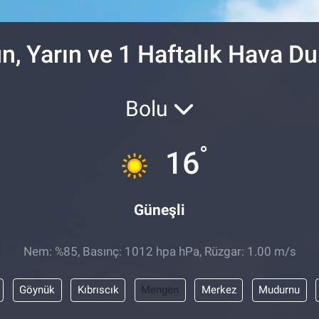
DOLAR
47,7143
%0.
EURO
55,0317
%-0.
, Yarın ve 1 Haftalık Hava D
Bolu
°
16
Güneşli
Nem: %85, Basınç: 1012 hpa hPa, Rüzgar: 1.00 m/s
Göynük
Kıbrıscık
Mengen
Merkez
Mudurnu