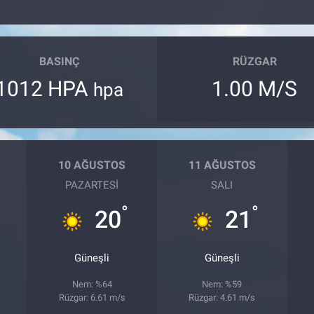
BASINÇ
RÜZGAR
1012 HPA
1.00 M/S
hpa
10 AĞUSTOS
11 AĞUSTOS
PAZARTESI
SALI
°
°
20
21
Güneşli
Güneşli
Nem: %64
Nem: %59
Rüzgar: 6.61 m/s
Rüzgar: 4.61 m/s