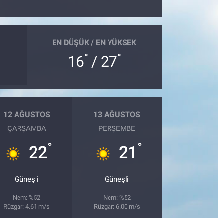
EN DÜŞÜK / EN YÜKSEK
°
°
16
/ 27
12 AĞUSTOS
13 AĞUSTOS
ÇARŞAMBA
PERŞEMBE
°
°
22
21
Güneşli
Güneşli
Nem: %52
Nem: %52
Rüzgar: 4.61 m/s
Rüzgar: 6.00 m/s