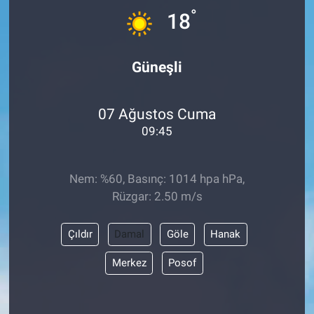
°
18
Güneşli
07 Ağustos Cuma
09:45
Nem: %60, Basınç: 1014 hpa hPa,
Rüzgar: 2.50 m/s
Çıldır
Damal
Göle
Hanak
Merkez
Posof