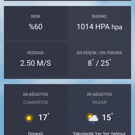
NEM
BASINÇ
%60
1014 HPA
hpa
RÜZGAR
EN DÜŞÜK / EN YÜKSEK
°
°
2.50 M/S
8
/ 25
08 AĞUSTOS
09 AĞUSTOS
CUMARTESI
PAZAR
°
°
17
15
Güneşli
Yakınlarda Yer Yer Yağmur