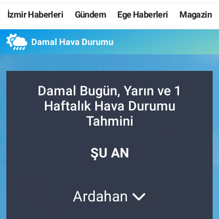
İzmir Haberleri
Gündem
Ege Haberleri
Magazin
Resmi İlanlar
Damal Hava Durumu
Resmi Reklam
YAŞAM
Damal Bugün, Yarın ve 1
Haftalık Hava Durumu
Tahmini
ŞU AN
Ardahan