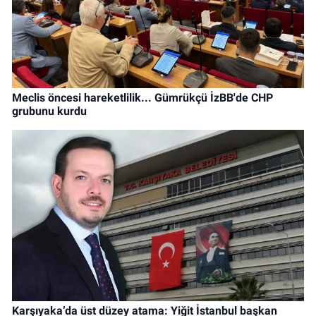
Meclis öncesi hareketlilik... Gümrükçü İzBB'de CHP
grubunu kurdu
Karşıyaka’da üst düzey atama: Yiğit İstanbul başkan