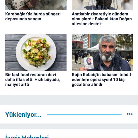
Karabağlar'da hurda süngeri
Anıtkabir ziyaretiyle gündem
deposunda yangın
olmuşlardı: Bakanlıktan Doğan
ailesine destek
Bir fast food restoran devi
Rojin Kabaiş'in babasını tehdit
daha iflas etti: Hızlı büyüdü,
edenlere operasyon! 10 kişi
maliyet arttı
gözaltına alındı
Yükleniyor...
İzmir Haberleri