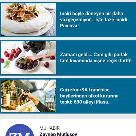
İnciri böyle deneyen bir daha
vazgeçemiyor… İşte taze incirli
Pavlova!
Zamanı geldi… Cam gibi parlak
tam kıvamında vişne reçeli tarifi!
CarrefourSA franchise
bayilerinden alkol kararına
tepki: 630 aileyi iflasa
sürükleyecek!
MUHABIR
Zeynep Mutlusoy