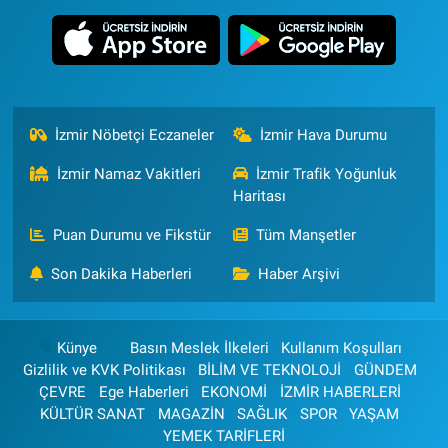
İzmir Nöbetçi Eczaneler
İzmir Hava Durumu
İzmir Namaz Vakitleri
İzmir Trafik Yoğunluk
Haritası
Puan Durumu ve Fikstür
Tüm Manşetler
Son Dakika Haberleri
Haber Arşivi
Künye
Basın Meslek İlkeleri
Kullanım Koşulları
Gizlilik ve KVK Politikası
BİLİM VE TEKNOLOJİ
GÜNDEM
ÇEVRE
Ege Haberleri
EKONOMİ
İZMİR HABERLERİ
KÜLTÜR SANAT
MAGAZİN
SAĞLIK
SPOR
YAŞAM
YEMEK TARİFLERİ