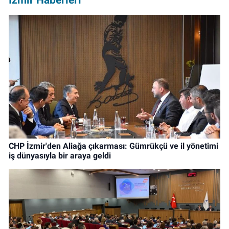
CHP İzmir'den Aliağa çıkarması: Gümrükçü ve il yönetimi
iş dünyasıyla bir araya geldi