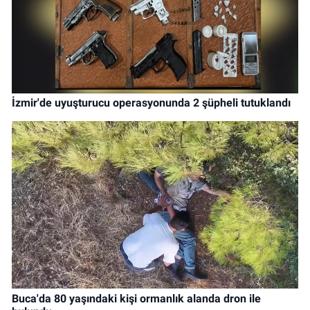
İzmir'de uyuşturucu operasyonunda 2 şüpheli tutuklandı
Buca'da 80 yaşındaki kişi ormanlık alanda dron ile