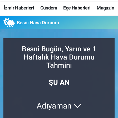
İzmir Haberleri
Gündem
Ege Haberleri
Magazin
Resmi İlanlar
Besni Hava Durumu
Resmi Reklam
YAŞAM
Besni Bugün, Yarın ve 1
Haftalık Hava Durumu
Tahmini
ŞU AN
Adıyaman