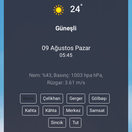
°
24
Güneşli
09 Ağustos Pazar
05:45
Nem: %43, Basınç: 1003 hpa hPa,
Rüzgar: 3.61 m/s
Besni
Çelikhan
Gerger
Gölbaşı
Kahta
Kâhta
Merkez
Samsat
Sincik
Tut