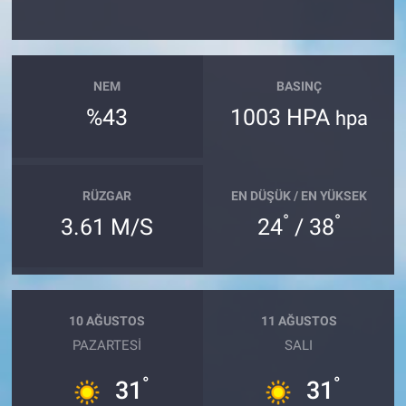
NEM
BASINÇ
%43
1003 HPA
hpa
RÜZGAR
EN DÜŞÜK / EN YÜKSEK
°
°
3.61 M/S
24
/ 38
10 AĞUSTOS
11 AĞUSTOS
PAZARTESI
SALI
°
°
31
31