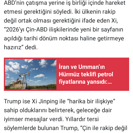
ABD’nin çatışma yerine iş birliği içinde hareket
etmesi gerektiğini söyledi. İki ülkenin rakip
değil ortak olması gerektiğini ifade eden Xi,
“2026’yı Çin-ABD ilişkilerinde yeni bir sayfanın
açıldığı tarihi dönüm noktası haline getirmeye
hazırız” dedi.
İran ve Umman’ın
Hürmüz teklifi petrol
fiyatlarına yansıdı:
Yükseliş sürüyor!
Trump ise Xi Jinping ile “harika bir ilişkiye”
sahip olduklarını belirterek, geleceğe dair
iyimser mesajlar verdi. Yıllardır tersi
söylemlerde bulunan Trump, “Çin ile rakip değil