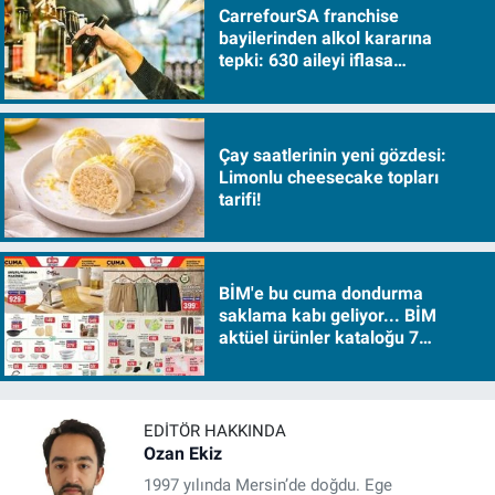
CarrefourSA franchise
bayilerinden alkol kararına
tepki: 630 aileyi iflasa
sürükleyecek!
Çay saatlerinin yeni gözdesi:
Limonlu cheesecake topları
tarifi!
BİM'e bu cuma dondurma
saklama kabı geliyor... BİM
aktüel ürünler kataloğu 7
Ağustos Cuma 2026
EDITÖR HAKKINDA
Ozan Ekiz
1997 yılında Mersin’de doğdu. Ege