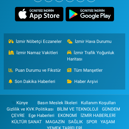
İzmir Nöbetçi Eczaneler
İzmir Hava Durumu
İzmir Namaz Vakitleri
İzmir Trafik Yoğunluk
Haritası
Puan Durumu ve Fikstür
Tüm Manşetler
Son Dakika Haberleri
Haber Arşivi
Künye
Basın Meslek İlkeleri
Kullanım Koşulları
Gizlilik ve KVK Politikası
BİLİM VE TEKNOLOJİ
GÜNDEM
ÇEVRE
Ege Haberleri
EKONOMİ
İZMİR HABERLERİ
KÜLTÜR SANAT
MAGAZİN
SAĞLIK
SPOR
YAŞAM
YEMEK TARİFLERİ