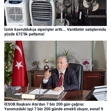
İzmir kavruldukça siparişler arttı... Vantilatör satışlarında
yüzde 672’lik patlama!
İESOB Başkanı Ata'dan 7 bin 200 gün çağrısı:
Yanımızdaki işçi 7 bin 200 günde emekli oluyor, esnaf 9