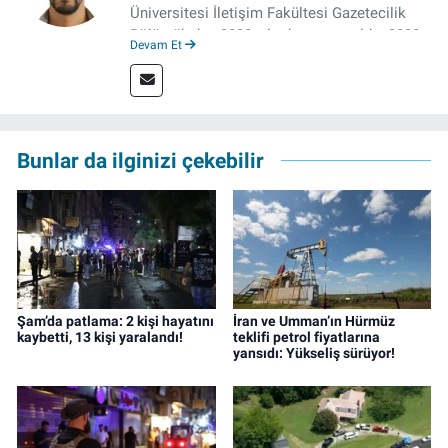
Üniversitesi İletişim Fakültesi Gazetecilik
Bölümü’nden 2020 yılında mezun oldu. 2020
Devam Et
yılından itibaren çeşitli kurumlarda haber
editörü, muhabir, rejisör olarak çalıştı.
Meslek hayatına İzmir’de başlayan gazeteci,
çalışma hayatına izgazete.net’te haber
editörü olarak devam etmekte.
Bunlar da ilginizi çekebilir
Şam’da patlama: 2 kişi hayatını
İran ve Umman’ın Hürmüz
kaybetti, 13 kişi yaralandı!
teklifi petrol fiyatlarına
yansıdı: Yükseliş sürüyor!