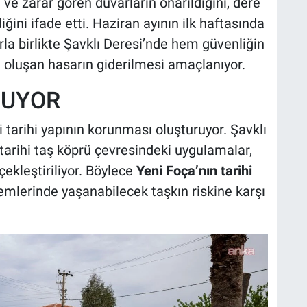
 ve zarar gören duvarların onarıldığını, dere
iğini ifade etti. Haziran ayının ilk haftasında
a birlikte Şavklı Deresi’nde hem güvenliğin
n oluşan hasarın giderilmesi amaçlanıyor.
NUYOR
 tarihi yapının korunması oluşturuyor. Şavklı
 tarihi taş köprü çevresindeki uygulamalar,
ekleştiriliyor. Böylece
Yeni Foça’nın tarihi
mlerinde yaşanabilecek taşkın riskine karşı