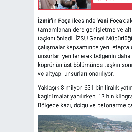
İzmir
'in
Foça
ilçesinde
Yeni Foça
’da
tamamlanan dere genişletme ve alte
taşkını önledi. İZSU Genel Müdürlü
çalışmalar kapsamında yeni etapta de
unsurları yenilenerek bölgenin daha g
köprünün üst bölümünde taşkın sonra
ve altyapı unsurları onarılıyor.
Yaklaşık 8 milyon 631 bin liralık y
kagir imalat yapılırken, 13 bin kilog
Bölgede kazı, dolgu ve betonarme ça