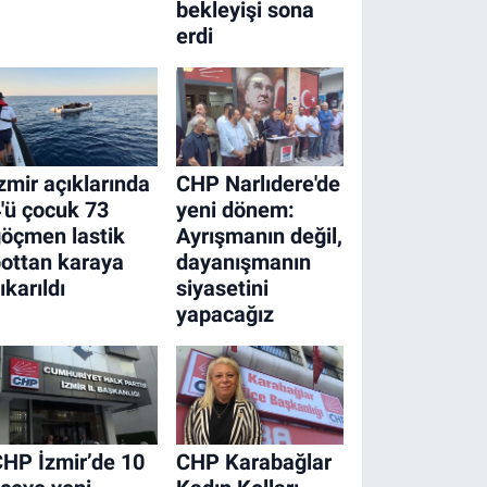
bekleyişi sona
erdi
zmir açıklarında
CHP Narlıdere'de
'ü çocuk 73
yeni dönem:
öçmen lastik
Ayrışmanın değil,
ottan karaya
dayanışmanın
ıkarıldı
siyasetini
yapacağız
HP İzmir’de 10
CHP Karabağlar