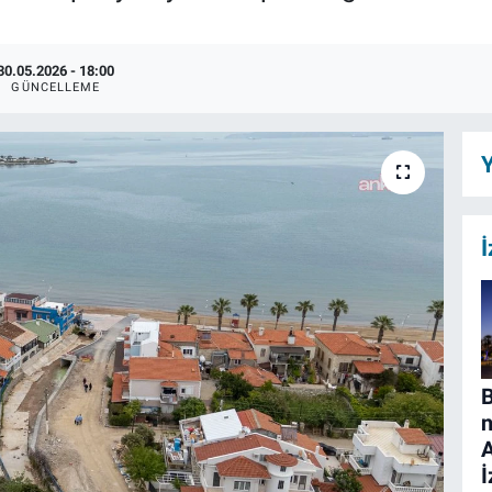
30.05.2026 - 18:00
GÜNCELLEME
Y
İ
B
n
İ