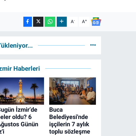
-
+
A
A
ükleniyor...
zmir Haberleri
ugün İzmir’de
Buca
eler oldu? 6
Belediyesi'nde
Ağustos Günün
işçilerin 7 aylık
z'i
toplu sözleşme