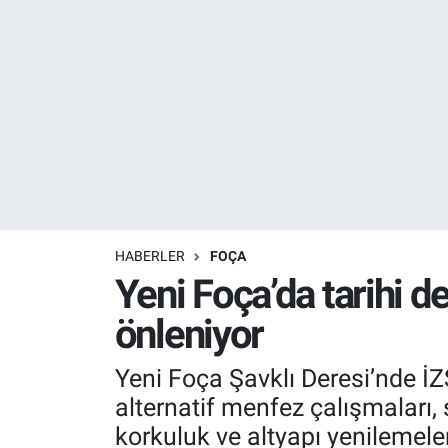
Resmi İlanlar
Resmi Reklam
YAŞAM
HABERLER
FOÇA
Yeni Foça’da tarihi de
önleniyor
Yeni Foça Şavklı Deresi’nde İ
alternatif menfez çalışmaları, 
korkuluk ve altyapı yenilemeler