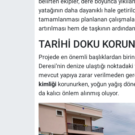
belirten ekipler, dere boyunca yıkılan
yatağının daha dayanıklı hale getirild
tamamlanması planlanan çalışmalarl
artırılması hem de taşkının ardında
TARİHİ DOKU KORU
Projede en önemli başlıklardan birini
Deresi’nin denize ulaştığı noktadaki
mevcut yapıya zarar verilmeden gerç
kimliği
korunurken, yoğun yağış döne
da kalıcı önlem alınmış oluyor.