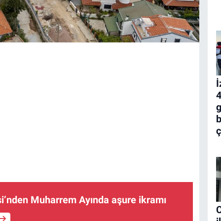
İ
4
g
b
ç
si’nden Muharrem Ayında aşure ikramı
C