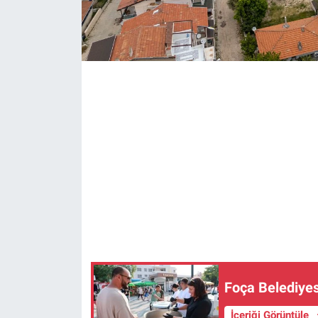
Foça Belediye
İçeriği Görüntüle