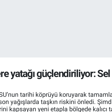
EURO
55,0317
%-0.
STERLİN
64,2463
%0.
re yatağı güçlendiriliyor: Sel 
ZSU’nun tarihi köprüyü koruyarak tamamla
son yağışlarda taşkın riskini önledi. Şim
ini kapsayan yeni etapla bölgede kalıcı ta