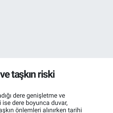
02
07
ve taşkın riski
dığı dere genişletme ve
di ise dere boyunca duvar,
şkın önlemleri alınırken tarihi