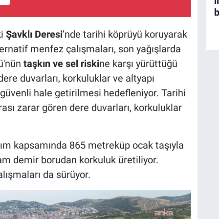
i
b
ki
Şavklı Deresi
’nde tarihi köprüyü koruyarak
rnatif menfez çalışmaları, son yağışlarda
ğü'nün
taşkın ve sel riski
ne karşı yürüttüğü
re duvarları, korkuluklar ve altyapı
üvenli hale getirilmesi hedefleniyor. Tarihi
sı zarar gören dere duvarları, korkuluklar
atırım kapsamında 865 metreküp ocak taşıyla
ram demir borudan korkuluk üretiliyor.
lışmaları da sürüyor.