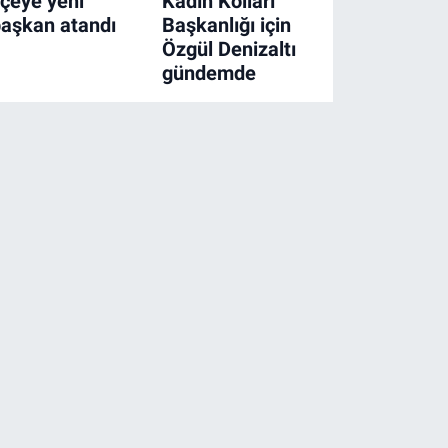
lçeye yeni
Kadın Kolları
aşkan atandı
Başkanlığı için
Özgül Denizaltı
gündemde