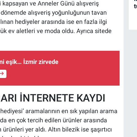
ni kapsayan ve Anneler Günü alışveriş
t
, bu dönemde alışveriş yoğunluğunun tavan
alınan hediyeler arasında ise en fazla ilgi
çük ev aletleri ve moda oldu. Ayrıca sitede
ni eşik… İzmir zirvede
ŞARI İNTERNETE KAYDI
 hediyesi’ aramalarının en sık yapılan arama
nda en çok tercih edilen ürünler arasında
rünleri yer aldı. Altın bilezik ise şaşırtıcı