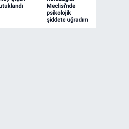
utuklandı
Meclisi'nde
psikolojik
şiddete uğradım