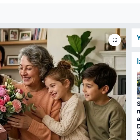
Y
İ
S
m
a
D
S