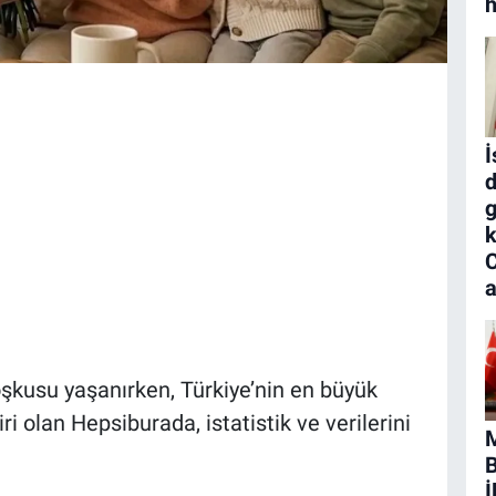
h
İ
d
g
k
a
şkusu yaşanırken, Türkiye’nin en büyük
ri olan Hepsiburada, istatistik ve verilerini
B
İ