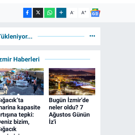
-
+
A
A
ükleniyor...
zmir Haberleri
ığacık’ta
Bugün İzmir’de
arina kapasite
neler oldu? 7
rtışına tepki:
Ağustos Günün
eniz bizim,
İz'i
ığacık