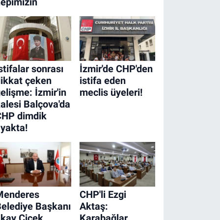
epimizin
stifalar sonrası
İzmir'de CHP'den
ikkat çeken
istifa eden
elişme: İzmir'in
meclis üyeleri!
alesi Balçova'da
CHP dimdik
yakta!
Menderes
CHP'li Ezgi
elediye Başkanı
Aktaş:
lkay Çiçek
Karabağlar