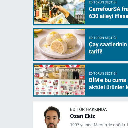
EDITÖRÜN SEÇTIĞI
CarrefourSA fra
630 aileyi ifla
EDITÖRÜN SEÇTIĞI
Çay saatlerinin
tarifi!
EDITÖRÜN SEÇTIĞI
BİM'e bu cuma 
aktüel ürünler
EDITÖR HAKKINDA
Ozan Ekiz
1997 yılında Mersin’de doğdu. 