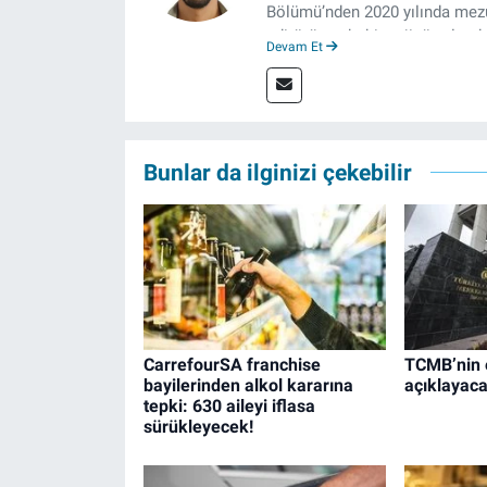
Bölümü’nden 2020 yılında mezun
editörü, muhabir, rejisör olara
Devam Et
çalışma hayatına izgazete.net
Bunlar da ilginizi çekebilir
CarrefourSA franchise
TCMB’nin 
bayilerinden alkol kararına
açıklayacağ
tepki: 630 aileyi iflasa
sürükleyecek!