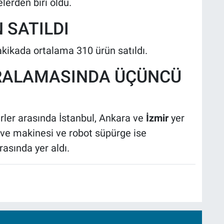
lerden biri oldu.
 SATILDI
akikada ortalama 310 ürün satıldı.
SIRALAMASINDA ÜÇÜNCÜ
irler arasında İstanbul, Ankara ve
İzmir
yer
hve makinesi ve robot süpürge ise
asında yer aldı.