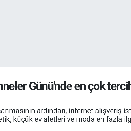
EURO
55,2510
%0.
STERLİN
64,4811
%0.
 Anneler Günü'nde en çok terci
asının ardından, internet alışveriş istat
tik, küçük ev aletleri ve moda en fazla ilg