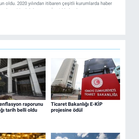
 oldu. 2020 yılından itibaren çeşitli kurumlarda haber
k çalıştı. Meslek hayatına İzmir’de başlayan gazeteci,
’te haber editörü olarak devam etmekte.
enflasyon raporunu
Ticaret Bakanlığı E-KİP
ı tarih belli oldu
projesine ödül