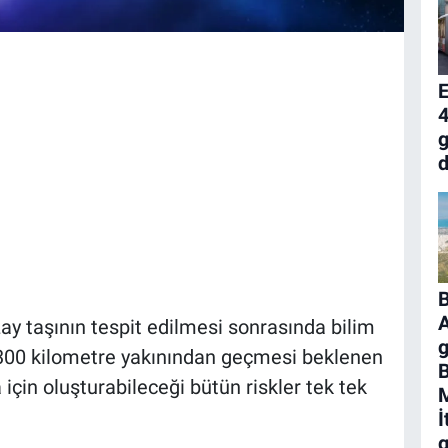
4
g
d
A
y taşının tespit edilmesi sonrasında bilim
g
8.300 kilometre yakınından geçmesi beklenen
için oluşturabileceği bütün riskler tek tek
M
İ
g