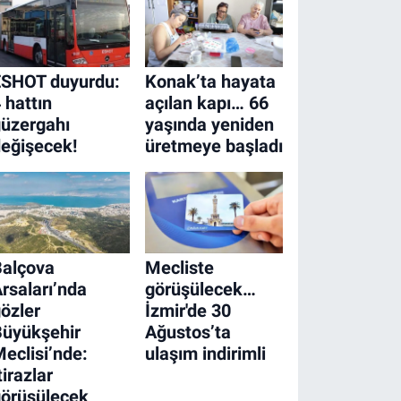
ESHOT duyurdu:
Konak’ta hayata
 hattın
açılan kapı… 66
üzergahı
yaşında yeniden
eğişecek!
üretmeye başladı
Balçova
Mecliste
rsaları’nda
görüşülecek…
özler
İzmir'de 30
Büyükşehir
Ağustos’ta
eclisi’nde:
ulaşım indirimli
tirazlar
örüşülecek