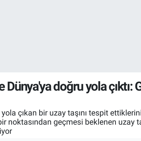
DOLAR
47,7436
%0.
EURO
55,2510
%0.
 Dünya'ya doğru yola çıktı: G
yola çıkan bir uzay taşını tespit ettikleri
ir noktasından geçmesi beklenen uzay taş
iyor