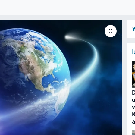
Y
İ
D
o
K
a