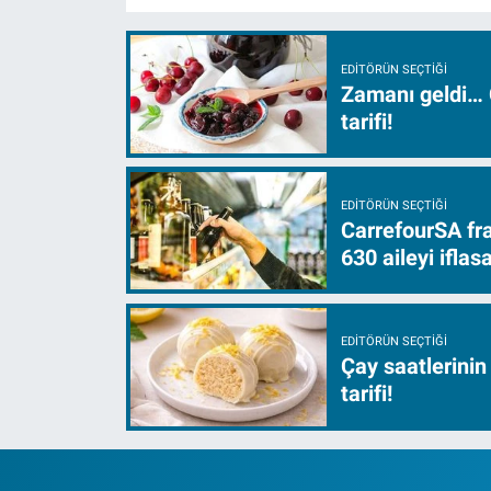
EDITÖRÜN SEÇTIĞI
Zamanı geldi… 
tarifi!
EDITÖRÜN SEÇTIĞI
CarrefourSA fra
630 aileyi ifla
EDITÖRÜN SEÇTIĞI
Çay saatlerinin
tarifi!