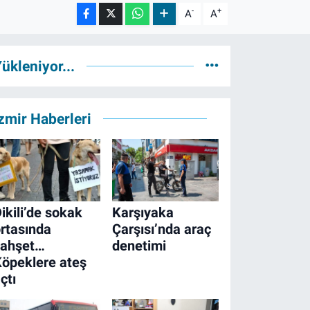
-
+
A
A
ükleniyor...
zmir Haberleri
ikili’de sokak
Karşıyaka
rtasında
Çarşısı’nda araç
vahşet…
denetimi
öpeklere ateş
çtı