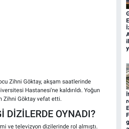
E
İ
A
i
ocu Zihni Göktay, akşam saatlerinde
ersitesi Hastanesi'ne kaldırıldı. Yoğun
İ
 Zihni Göktay vefat etti.
r
E
İ DİZİLERDE OYNADI?
F
g
i ve televizyon dizilerinde rol almıştı.
a