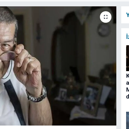
Y
İ
K
a