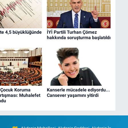
'te 4,5 büyüklüğünde
İYİ Partili Turhan Çömez
hakkında soruşturma başlatıldı
‘Çocuk Koruma
Kanserle mücadele ediyordu...
rtışması: Muhalefet
Cansever yaşamını yitirdi
ndu