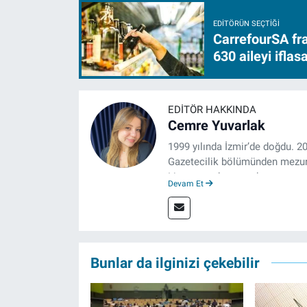
EDITÖRÜN SEÇTIĞI
CarrefourSA fra
630 aileyi ifla
EDITÖR HAKKINDA
Cemre Yuvarlak
1999 yılında İzmir’de doğdu. 2
Gazetecilik bölümünden mezun 
Lisansına devam eden gazeteci
Devam Et
boyunca muhabirlik, editörlük v
izgazete.net’te haber editörü 
Bunlar da ilginizi çekebilir