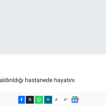
18
32
ldırıldığı hastanede hayatını
-
+
A
A