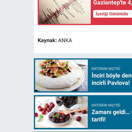
Gaziantep'te 
İçeriği Görüntüle
Kaynak:
ANKA
EDITÖRÜN SEÇTIĞI
İnciri böyle de
incirli Pavlova!
EDITÖRÜN SEÇTIĞI
Zamanı geldi… 
tarifi!