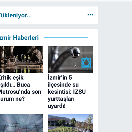
ükleniyor...
zmir Haberleri
ritik eşik
İzmir’in 5
şıldı… Buca
ilçesinde su
Metrosu’nda son
kesintisi: İZSU
durum ne?
yurttaşları
uyardı!