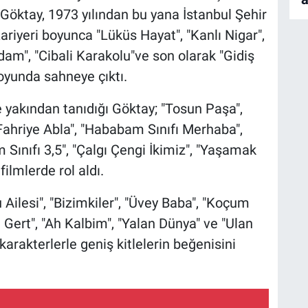
 Göktay, 1973 yılından bu yana İstanbul Şehir
Kariyeri boyunca "Lüküs Hayat", "Kanlı Nigar",
dam", "Cibali Karakolu"ve son olarak "Gidiş
oyunda sahneye çıktı.
e yakından tanıdığı Göktay; "Tosun Paşa",
"Fahriye Abla", "Hababam Sınıfı Merhaba",
ınıfı 3,5", "Çalgı Çengi İkimiz", "Yaşamak
filmlerde rol aldı.
Ailesi", "Bizimkiler", "Üvey Baba", "Koçum
 Gert", "Ah Kalbim", "Yalan Dünya" ve "Ulan
 karakterlerle geniş kitlelerin beğenisini