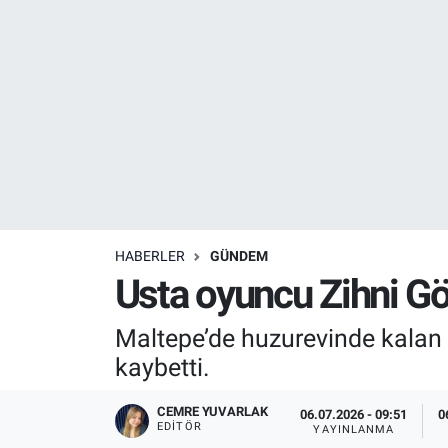
Resmi İlanlar
Resmi Reklam
YAŞAM
HABERLER
GÜNDEM
Usta oyuncu Zihni Gö
Maltepe’de huzurevinde kalan u
kaybetti.
CEMRE YUVARLAK
06.07.2026 - 09:51
0
EDITÖR
YAYINLANMA