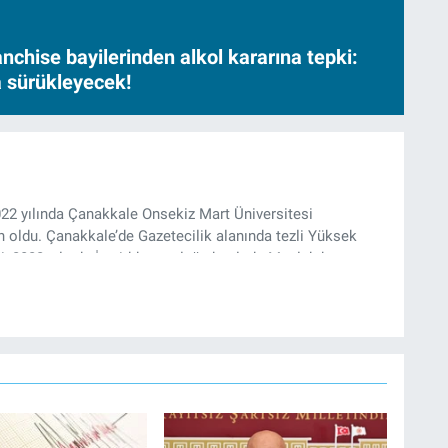
nchise bayilerinden alkol kararına tepki:
sa sürükleyecek!
022 yılında Çanakkale Onsekiz Mart Üniversitesi
oldu. Çanakkale’de Gazetecilik alanında tezli Yüksek
, 2022 yılında İzmir’de mesleğe başladı. Meslek hayatı
e rejisörlük görevlerini üstlendi. Çalışma hayatına ise
olarak devam ediyor.