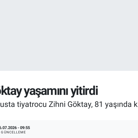
DOLAR
47,7436
%0.
EURO
55,2510
%0.
ktay yaşamını yitirdi
sta tiyatrocu Zihni Göktay, 81 yaşında ka
6.07.2026 - 09:55
GÜNCELLEME