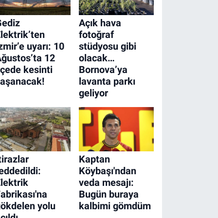
Gediz
Açık hava
lektrik’ten
fotoğraf
zmir’e uyarı: 10
stüdyosu gibi
ğustos’ta 12
olacak…
lçede kesinti
Bornova’ya
yaşanacak!
lavanta parkı
geliyor
tirazlar
Kaptan
eddedildi:
Köybaşı'ndan
lektrik
veda mesajı:
abrikası'na
Bugün buraya
ökdelen yolu
kalbimi gömdüm
çıldı