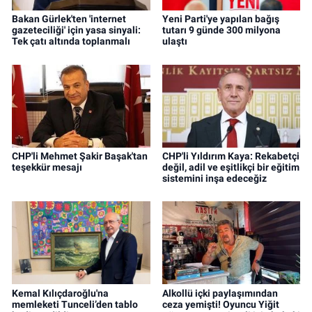
Bakan Gürlek'ten 'internet
Yeni Parti'ye yapılan bağış
gazeteciliği' için yasa sinyali:
tutarı 9 günde 300 milyona
Tek çatı altında toplanmalı
ulaştı
CHP'li Mehmet Şakir Başak'tan
CHP'li Yıldırım Kaya: Rekabetçi
teşekkür mesajı
değil, adil ve eşitlikçi bir eğitim
sistemini inşa edeceğiz
Kemal Kılıçdaroğlu'na
Alkollü içki paylaşımından
memleketi Tunceli’den tablo
ceza yemişti! Oyuncu Yiğit