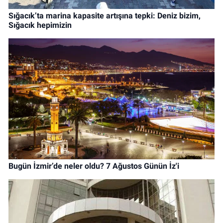
Sığacık’ta marina kapasite artışına tepki: Deniz bizim,
Sığacık hepimizin
Bugün İzmir’de neler oldu? 7 Ağustos Günün İz'i