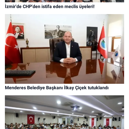
İzmir'de CHP'den istifa eden meclis üyeleri!
Menderes Belediye Başkanı İlkay Çiçek tutuklandı