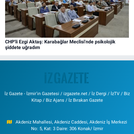
CHP'li Ezgi Aktaş: Karabağlar Meclisi'nde psikolojik
şiddete uğradım
İz Gazete - İzmir'in Gazetesi / izgazete.net / İz Dergi / İzTV / Biz
Kitap / Biz Ajans / İz Bırakan Gazete
Akdeniz Mahallesi, Akdeniz Caddesi, Akdeniz İş Merkezi
No: 5, Kat: 3 Daire: 306 Konak/ İzmir