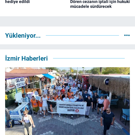
hediye edildi
Dören cezanın iptali için hukuki
mücadele sürdürecek
Yükleniyor...
İzmir Haberleri