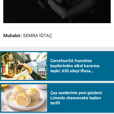
Muhabir:
SEMRA İĞTAÇ
CarrefourSA franchise
bayilerinden alkol kararına
tepki: 630 aileyi iflasa
sürükleyecek!
Çay saatlerinin yeni gözdesi:
Limonlu cheesecake topları
tarifi!