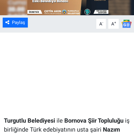
Paylaş
-
+
A
A
Turgutlu Belediyesi
ile
Bornova Şiir Topluluğu
iş
birliğinde Türk edebiyatının usta şairi
Nazım