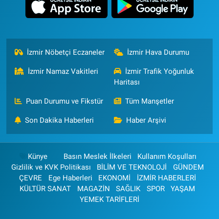
İzmir Nöbetçi Eczaneler
İzmir Hava Durumu
İzmir Namaz Vakitleri
İzmir Trafik Yoğunluk
Haritası
Puan Durumu ve Fikstür
Tüm Manşetler
Son Dakika Haberleri
Haber Arşivi
Künye
Basın Meslek İlkeleri
Kullanım Koşulları
Gizlilik ve KVK Politikası
BİLİM VE TEKNOLOJİ
GÜNDEM
ÇEVRE
Ege Haberleri
EKONOMİ
İZMİR HABERLERİ
KÜLTÜR SANAT
MAGAZİN
SAĞLIK
SPOR
YAŞAM
YEMEK TARİFLERİ