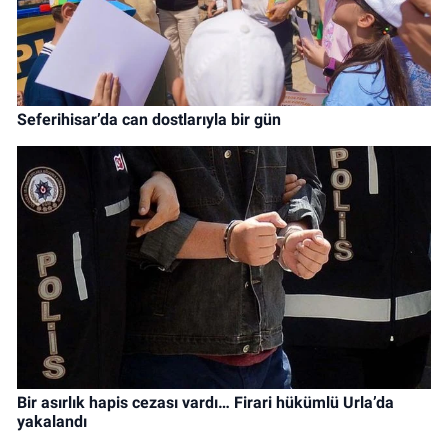
Seferihisar’da can dostlarıyla bir gün
Bir asırlık hapis cezası vardı… Firari hükümlü Urla’da
yakalandı