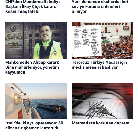
CHP'den Menderes Belediye
Yeni dönemde okullarda ileri
Başkanı İlkay Çiçek kararı:
seviye koruma önlemleri
Kesin ihraç talebi
alınıyor!
Mahkemeden Ahbap kararı:
Terörsüz Türkiye Yasası için
Bina mühürleniyor, yönetim
meclis mesaisi başlıyor
kayyumda
İzmir'de iki ayrı operasyon: 69
Marmaris'te korkutan deprem!
düzensiz göçmen kurtarıldı