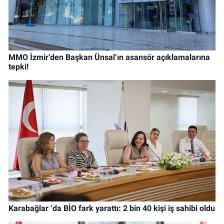
MMO İzmir’den Başkan Ünsal’ın asansör açıklamalarına
tepki!
Karabağlar ‘da BİO fark yarattı: 2 bin 40 kişi iş sahibi oldu