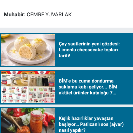
Muhabir:
CEMRE YUVARLAK
Çay saatlerinin yeni gözdesi:
Limonlu cheesecake topları
tarifi!
BİM'e bu cuma dondurma
saklama kabı geliyor... BİM
aktüel ürünler kataloğu 7
Ağustos Cuma 2026
Kışlık hazırlıklar yavaştan
başlıyor… Patlıcanlı sos (ajvar)
nasıl yapılır?