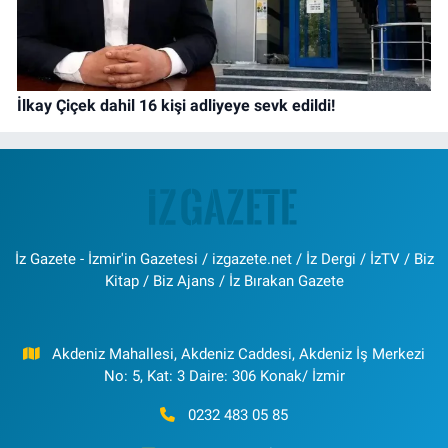
İlkay Çiçek dahil 16 kişi adliyeye sevk edildi!
İz Gazete - İzmir'in Gazetesi / izgazete.net / İz Dergi / İzTV / Biz
Kitap / Biz Ajans / İz Bırakan Gazete
Akdeniz Mahallesi, Akdeniz Caddesi, Akdeniz İş Merkezi
No: 5, Kat: 3 Daire: 306 Konak/ İzmir
0232 483 05 85