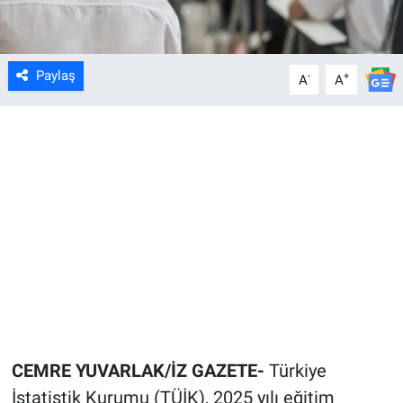
Paylaş
-
+
A
A
CEMRE YUVARLAK/İZ GAZETE-
Türkiye
İstatistik Kurumu (TÜİK), 2025 yılı eğitim