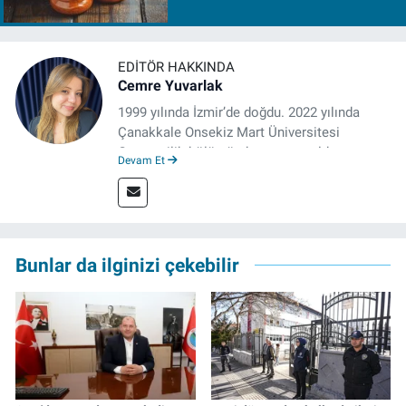
EDITÖR HAKKINDA
Cemre Yuvarlak
1999 yılında İzmir’de doğdu. 2022 yılında
Çanakkale Onsekiz Mart Üniversitesi
Gazetecilik bölümünden mezun oldu.
Devam Et
Çanakkale’de Gazetecilik alanında tezli
Yüksek Lisansına devam eden gazeteci, 2022
yılında İzmir’de mesleğe başladı. Meslek
hayatı boyunca muhabirlik, editörlük ve
rejisörlük görevlerini üstlendi. Çalışma
Bunlar da ilginizi çekebilir
hayatına ise izgazete.net’te haber editörü
olarak devam ediyor.