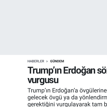
Resmi İlanlar
Resmi Reklam
YAŞAM
HABERLER
GÜNDEM
Trump’ın Erdoğan söz
vurgusu
Trump’ın Erdoğan’a övgülerine
gelecek övgü ya da yönlendirme
gerektiğini vurgulayarak tam b