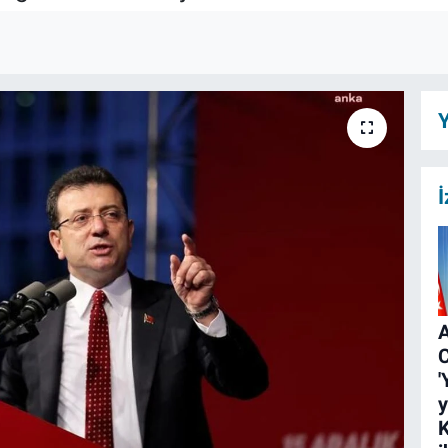
Y
İ
A
C
'
y
K