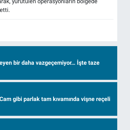
narak, yürütülen operasyonların bölgede
tti.
neyen bir daha vazgeçemiyor… İşte taze
Cam gibi parlak tam kıvamında vişne reçeli