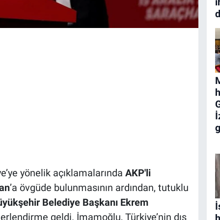
i
d
M
h
iye’ye yönelik açıklamalarında
AKP'li
an
’a övgüde bulunmasının ardından, tutuklu
üyükşehir Belediye Başkanı Ekrem
İ
erlendirme geldi. İmamoğlu, Türkiye’nin dış