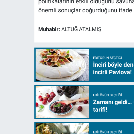
politikalarının etkili olduğunu savu
önemli sonuçlar doğurduğunu ifade e
Muhabir:
ALTUĞ ATALMIŞ
EDITÖRÜN SEÇTIĞI
İnciri böyle de
incirli Pavlova!
EDITÖRÜN SEÇTIĞI
Zamanı geldi… 
tarifi!
EDITÖRÜN SEÇTIĞI