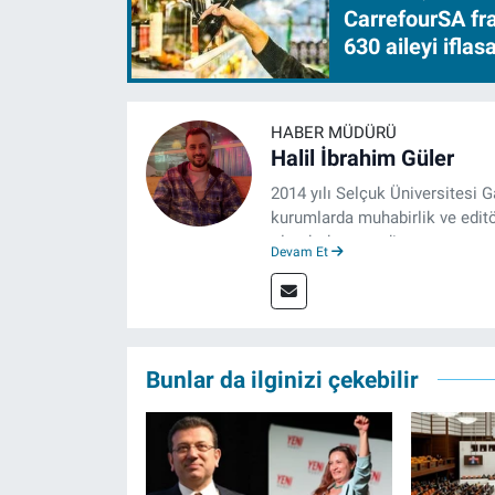
CarrefourSA fra
630 aileyi ifla
HABER MÜDÜRÜ
Halil İbrahim Güler
2014 yılı Selçuk Üniversitesi 
kurumlarda muhabirlik ve editö
olarak devam ediyor.
Devam Et
Bunlar da ilginizi çekebilir