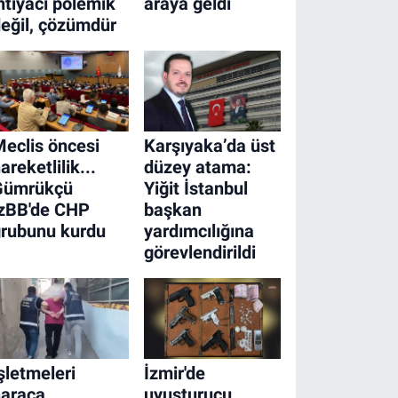
htiyacı polemik
araya geldi
eğil, çözümdür
eclis öncesi
Karşıyaka’da üst
areketlilik...
düzey atama:
Gümrükçü
Yiğit İstanbul
İzBB'de CHP
başkan
grubunu kurdu
yardımcılığına
görevlendirildi
şletmeleri
İzmir'de
haraca
uyuşturucu