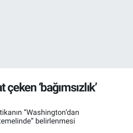
32
38
 çeken ‘bağımsızlık’
itikanın “Washington’dan
 temelinde” belirlenmesi