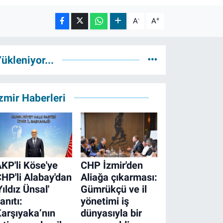
-
+
A
A
ükleniyor...
zmir Haberleri
KP'li Köse'ye
CHP İzmir'den
HP'li Alabay'dan
Aliağa çıkarması:
Yıldız Ünsal'
Gümrükçü ve il
anıtı:
yönetimi iş
arşıyaka’nın
dünyasıyla bir