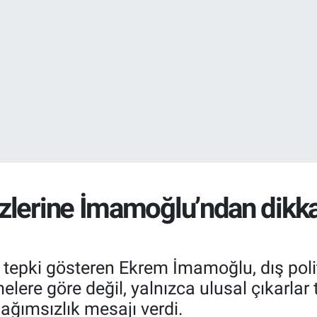
EURO
55,2510
%0.
STERLİN
64,4811
%0.
lerine İmamoğlu’ndan dikkat
 tepki gösteren Ekrem İmamoğlu, dış pol
lere göre değil, yalnızca ulusal çıkarlar
ağımsızlık mesajı verdi.