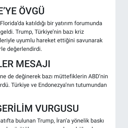
E’YE ÖVGÜ
lorida’da katıldığı bir yatırım forumunda
eldi. Trump, Türkiye’nin bazı kriz
leriyle uyumlu hareket ettiğini savunarak
le değerlendirdi.
LER MESAJI
e de değinerek bazı müttefiklerin ABD’nin
 sürdü. Türkiye ve Endonezya’nın tutumundan
GERİLİM VURGUSU
tıfta bulunan Trump, İran’a yönelik baskı