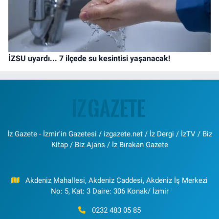
İZSU uyardı... 7 ilçede su kesintisi yaşanacak!
İz Gazete - İzmir'in Gazetesi / izgazete.net / İz Dergi / İzTV / Biz
Kitap / Biz Ajans / İz Bırakan Gazete
Akdeniz Mahallesi, Akdeniz Caddesi, Akdeniz İş Merkezi
No: 5, Kat: 3 Daire: 306 Konak/ İzmir
0232 483 05 85