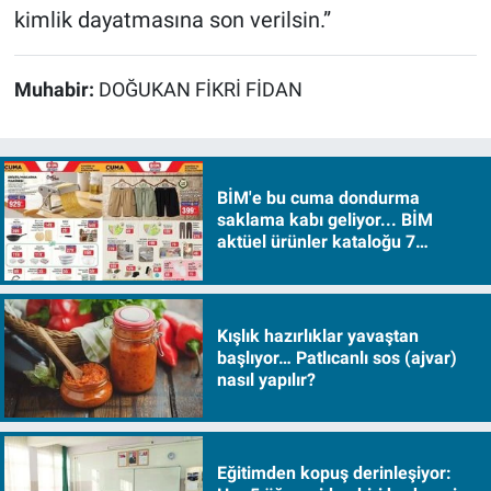
kimlik dayatmasına son verilsin.”
Muhabir:
DOĞUKAN FİKRİ FİDAN
BİM'e bu cuma dondurma
saklama kabı geliyor... BİM
aktüel ürünler kataloğu 7
Ağustos Cuma 2026
Kışlık hazırlıklar yavaştan
başlıyor… Patlıcanlı sos (ajvar)
nasıl yapılır?
Eğitimden kopuş derinleşiyor: