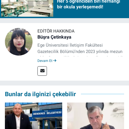
Her 5 öğrenciden biri herhangi
bir okula yerleşemedi!
EDITÖR HAKKINDA
Büşra Çetinkaya
Ege Üniversitesi İletişim Fakültesi
Gazetecilik Bölümü’nden 2023 yılında mezun
oldu. Gazeteciliğe üniversite yıllarında çeşitli
Devam Et
gazetelerde yaptığı stajlarla adım attı.
Meslek hayatına 2023'te İzmir'de başlayan
gazeteci, halen izgazete.net’te editör olarak
çalışmalarını sürdürüyor.
Bunlar da ilginizi çekebilir