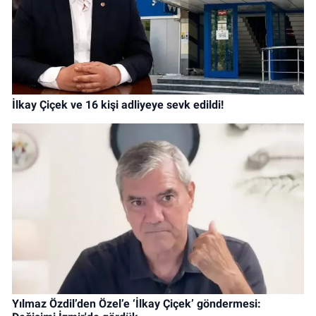
İlkay Çiçek ve 16 kişi adliyeye sevk edildi!
Yılmaz Özdil’den Özel’e ‘İlkay Çiçek’ göndermesi: