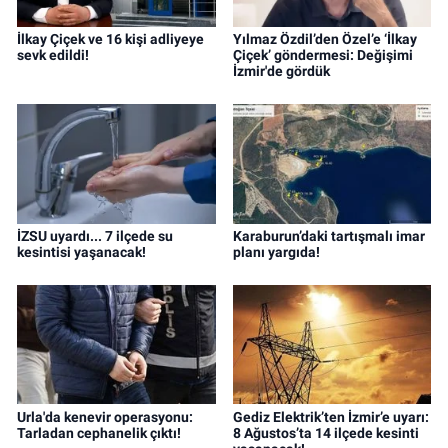
İlkay Çiçek ve 16 kişi adliyeye
Yılmaz Özdil’den Özel’e ‘İlkay
sevk edildi!
Çiçek’ göndermesi: Değişimi
İzmir'de gördük
İZSU uyardı... 7 ilçede su
Karaburun’daki tartışmalı imar
kesintisi yaşanacak!
planı yargıda!
Urla'da kenevir operasyonu:
Gediz Elektrik’ten İzmir’e uyarı:
Tarladan cephanelik çıktı!
8 Ağustos’ta 14 ilçede kesinti