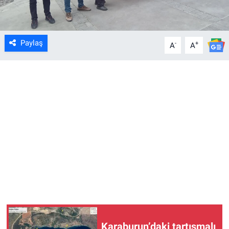
Paylaş
-
+
A
A
Karaburun’daki tartışmalı