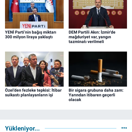
YENİ Parti’nin bağış miktarı
DEM Partili Akın: İzmir'de
300 milyon liraya yaklaştı
mağduriyet var, yangın
tazminatı verilmeli
Özel’den fezleke tepkisi: İtibar
Bir sigara grubuna daha zam:
suikastı planlayanların işi
Yarından itibaren geçerli
olacak
Yükleniyor...