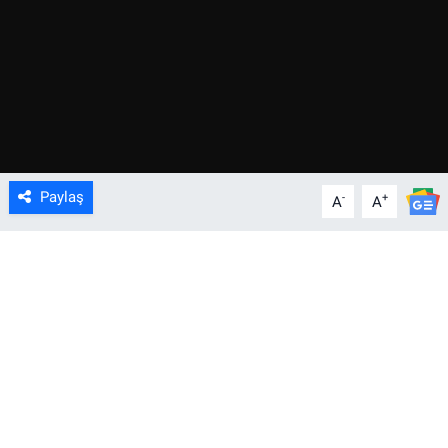
Paylaş
-
+
A
A