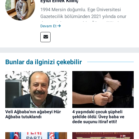
Eylül Emek Kılınç
1994 Mersin doğumlu. Ege Üniversitesi
Gazetecilik bölümünden 2021 yılında onur
derecesiyle mezun oldu. Öğrenciliğinde
Devam Et
çeşitli mecralarda edindiği yarı-profesyonel
deneyimin dışında kapatılana kadar Artı TV
ve TELE1 TV Ankara bürolarında editör ve
kameraman olarak çalıştı. Meslek hayatını İz
Gazete'de sürdürüyor.
Bunlar da ilginizi çekebilir
Veli Ağbaba'nın ağabeyi Hür
4 yaşındaki çocuk şüpheli
Ağbaba tutuklandı
şekilde öldü: Üvey baba ve
dede suçunu itiraf etti!