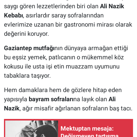
saygı gören lezzetlerinden biri olan
Ali Nazik
Kebabı
, asırlardır saray sofralarından
evlerimize uzanan bir gastronomi mirası olarak
değerini koruyor.
Gaziantep mutfağı
nın dünyaya armağan ettiği
bu eşsiz yemek, patlıcanın o mükemmel köz
kokusu ile usta işi etin muazzam uyumunu
tabaklara taşıyor.
Hem damaklara hem de gözlere hitap eden
yapısıyla
bayram sofraları
na layık olan
Ali
Nazik
, ağır misafir ağırlanan sofraların baş tacı.
Mektuptan mesaja:
Değişmeyen tartışma…