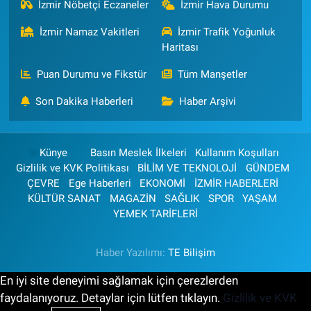
İzmir Nöbetçi Eczaneler
İzmir Hava Durumu
İzmir Namaz Vakitleri
İzmir Trafik Yoğunluk
Haritası
Puan Durumu ve Fikstür
Tüm Manşetler
Son Dakika Haberleri
Haber Arşivi
Künye
Basın Meslek İlkeleri
Kullanım Koşulları
Gizlilik ve KVK Politikası
BİLİM VE TEKNOLOJİ
GÜNDEM
ÇEVRE
Ege Haberleri
EKONOMİ
İZMİR HABERLERİ
KÜLTÜR SANAT
MAGAZİN
SAĞLIK
SPOR
YAŞAM
YEMEK TARİFLERİ
Haber Yazılımı:
TE Bilişim
En iyi site deneyimi sağlamak için çerezlerden
faydalanıyoruz. Detaylar için lütfen tıklayın.
Gizlilik ve KVK