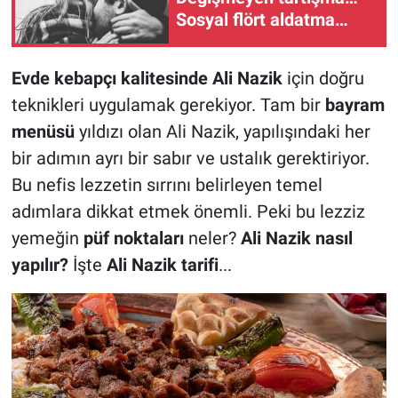
Sosyal flört aldatma
sayılır mı?
Evde kebapçı kalitesinde Ali Nazik
için doğru
teknikleri uygulamak gerekiyor. Tam bir
bayram
menüsü
yıldızı olan Ali Nazik, yapılışındaki her
bir adımın ayrı bir sabır ve ustalık gerektiriyor.
Bu nefis lezzetin sırrını belirleyen temel
adımlara dikkat etmek önemli. Peki bu lezziz
yemeğin
püf noktaları
neler?
Ali Nazik nasıl
yapılır?
İşte
Ali Nazik tarifi
...