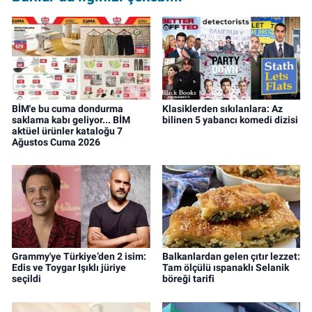
BİM'e bu cuma dondurma
Klasiklerden sıkılanlara: Az
saklama kabı geliyor... BİM
bilinen 5 yabancı komedi dizisi
aktüel ürünler kataloğu 7
Ağustos Cuma 2026
Grammy'ye Türkiye’den 2 isim:
Balkanlardan gelen çıtır lezzet:
Edis ve Toygar Işıklı jüriye
Tam ölçülü ıspanaklı Selanik
seçildi
böreği tarifi