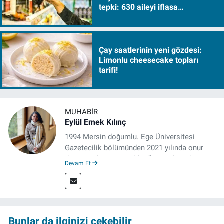
tepki: 630 aileyi iflasa
sürükleyecek!
Çay saatlerinin yeni gözdesi:
Limonlu cheesecake topları
tarifi!
MUHABIR
Eylül Emek Kılınç
1994 Mersin doğumlu. Ege Üniversitesi
Gazetecilik bölümünden 2021 yılında onur
derecesiyle mezun oldu. Öğrenciliğinde
Devam Et
çeşitli mecralarda edindiği yarı-profesyonel
deneyimin dışında kapatılana kadar Artı TV
ve TELE1 TV Ankara bürolarında editör ve
kameraman olarak çalıştı. Meslek hayatını İz
Gazete'de sürdürüyor.
Bunlar da ilginizi çekebilir