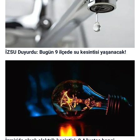
İZSU Duyurdu: Bugün 9 ilçede su kesintisi yaşanacak!