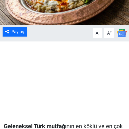
Paylaş
-
+
A
A
Geleneksel Türk mutfağı
nın en köklü ve en çok