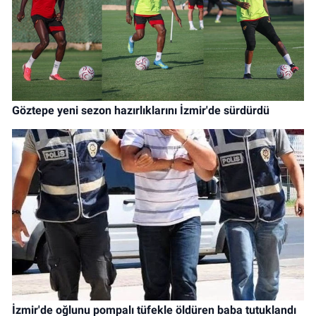
Göztepe yeni sezon hazırlıklarını İzmir'de sürdürdü
İzmir'de oğlunu pompalı tüfekle öldüren baba tutuklandı