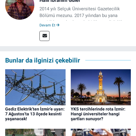
Halil İbrahim Güler
2014 yılı Selçuk Üniversitesi Gazetecilik
Bölümü mezunu. 2017 yılından bu yana
çeşitli kurumlarda muhabirlik ve editörlük
Devam Et
yaptı. Çalışma hayatına izgazete.net’te haber
müdürü olarak devam ediyor.
Bunlar da ilginizi çekebilir
Gediz Elektrik’ten İzmir’e uyarı:
YKS tercihlerinde rota İzmir:
7 Ağustos’ta 13 ilçede kesinti
Hangi üniversiteler hangi
yaşanacak!
şartları sunuyor?