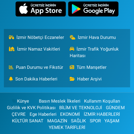
İzmir Nöbetçi Eczaneler
İzmir Hava Durumu
İzmir Namaz Vakitleri
İzmir Trafik Yoğunluk
Haritası
Puan Durumu ve Fikstür
Tüm Manşetler
Son Dakika Haberleri
Haber Arşivi
Künye
Basın Meslek İlkeleri
Kullanım Koşulları
Gizlilik ve KVK Politikası
BİLİM VE TEKNOLOJİ
GÜNDEM
ÇEVRE
Ege Haberleri
EKONOMİ
İZMİR HABERLERİ
KÜLTÜR SANAT
MAGAZİN
SAĞLIK
SPOR
YAŞAM
YEMEK TARİFLERİ