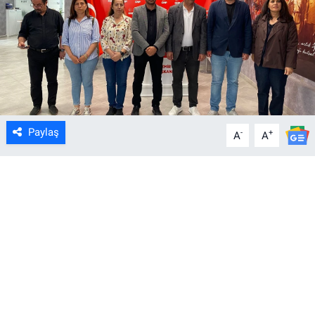
Paylaş
-
+
A
A