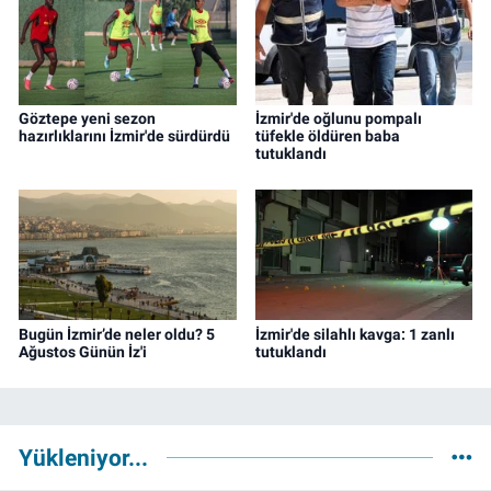
Göztepe yeni sezon
İzmir'de oğlunu pompalı
hazırlıklarını İzmir'de sürdürdü
tüfekle öldüren baba
tutuklandı
Bugün İzmir’de neler oldu? 5
İzmir'de silahlı kavga: 1 zanlı
Ağustos Günün İz'i
tutuklandı
Yükleniyor...