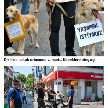
Dikili’de sokak ortasında vahşet… Köpeklere ateş açtı