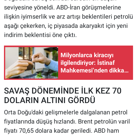
seviyesine yöneldi. ABD-İran görüşmelerine
ilişkin iyimserlik ve arz artışı beklentileri petrolü
aşağı çekerken, iç piyasada akaryakıt için yeni
indirim beklentisi öne çıktı.
Milyonlarca kiracıyı
ilgilendiriyor: İstinaf
Mahkemesi’nden dikkat
çeken karar
SAVAŞ DÖNEMİNDE İLK KEZ 70
DOLARIN ALTINI GÖRDÜ
Orta Doğu'daki gelişmelerle dalgalanan petrol
fiyatlarında düşüş hızlandı. Brent petrolün varil
fiyatı 70,65 dolara kadar geriledi. ABD ham