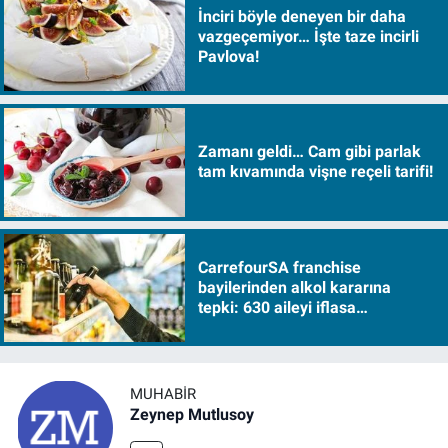
İnciri böyle deneyen bir daha
vazgeçemiyor… İşte taze incirli
Pavlova!
Zamanı geldi… Cam gibi parlak
tam kıvamında vişne reçeli tarifi!
CarrefourSA franchise
bayilerinden alkol kararına
tepki: 630 aileyi iflasa
sürükleyecek!
MUHABIR
Zeynep Mutlusoy