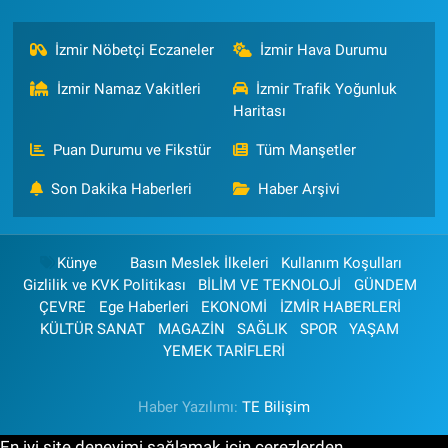
İzmir Nöbetçi Eczaneler
İzmir Hava Durumu
İzmir Namaz Vakitleri
İzmir Trafik Yoğunluk
Haritası
Puan Durumu ve Fikstür
Tüm Manşetler
Son Dakika Haberleri
Haber Arşivi
Künye
Basın Meslek İlkeleri
Kullanım Koşulları
Gizlilik ve KVK Politikası
BİLİM VE TEKNOLOJİ
GÜNDEM
ÇEVRE
Ege Haberleri
EKONOMİ
İZMİR HABERLERİ
KÜLTÜR SANAT
MAGAZİN
SAĞLIK
SPOR
YAŞAM
YEMEK TARİFLERİ
Haber Yazılımı:
TE Bilişim
En iyi site deneyimi sağlamak için çerezlerden