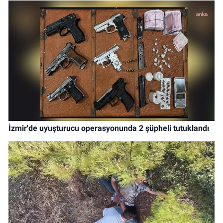
İzmir'de uyuşturucu operasyonunda 2 şüpheli tutuklandı