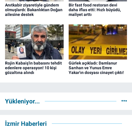
Anıtkabir ziyaretiyle gündem
Bir fast food restoran devi
olmuşlardı: Bakanlıktan Doğan
daha iflas etti: Hızlı büyüdü,
ailesine destek
maliyet arttı
Rojin Kabaiş'in babasını tehdit
Gürlek açıkladı: Damlanur
edenlere operasyon! 10 kişi
Sarıhan ve Yunus Emre
gözaltına alındı
Yakar'ın dosyası cinayet çıktı!
Yükleniyor...
İzmir Haberleri