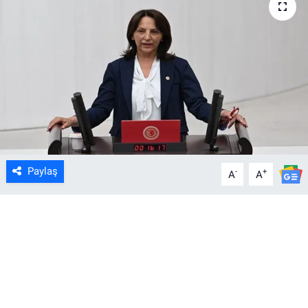
Paylaş
-
+
A
A