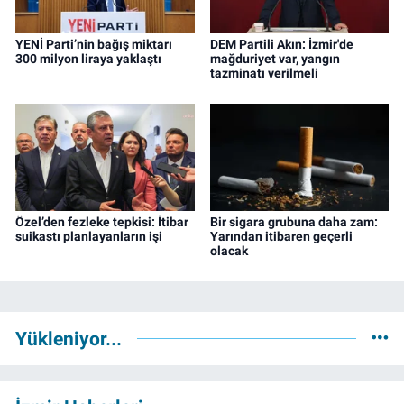
YENİ Parti’nin bağış miktarı
DEM Partili Akın: İzmir'de
300 milyon liraya yaklaştı
mağduriyet var, yangın
tazminatı verilmeli
Özel’den fezleke tepkisi: İtibar
Bir sigara grubuna daha zam:
suikastı planlayanların işi
Yarından itibaren geçerli
olacak
Yükleniyor...