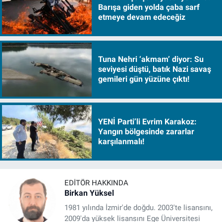
Barışa giden yolda çaba sarf
etmeye devam edeceğiz
Tuna Nehri ‘akmam’ diyor: Su
seviyesi düştü, batık Nazi savaş
gemileri gün yüzüne çıktı!
YENİ Parti’li Evrim Karakoz:
Yangın bölgesinde zararlar
karşılanmalı!
EDITÖR HAKKINDA
Birkan Yüksel
1981 yılında İzmir'de doğdu. 2003'te lisansını,
2009'da yüksek lisansını Ege Üniversitesi