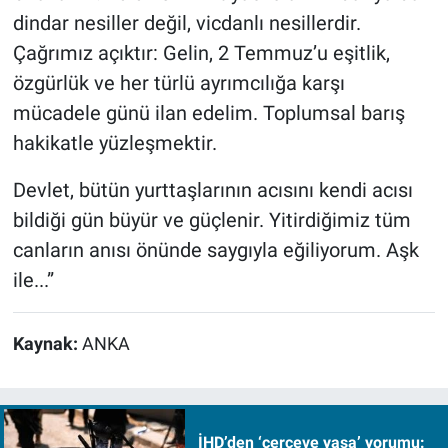
dindar nesiller değil, vicdanlı nesillerdir.
Çağrımız açıktır: Gelin, 2 Temmuz’u eşitlik,
özgürlük ve her türlü ayrımcılığa karşı
mücadele günü ilan edelim. Toplumsal barış
hakikatle yüzleşmektir.
Devlet, bütün yurttaşlarının acısını kendi acısı
bildiği gün büyür ve güçlenir. Yitirdiğimiz tüm
canların anısı önünde saygıyla eğiliyorum. Aşk
ile...”
Kaynak:
ANKA
İHD’den ‘çerçeve yasa’ yorumu: