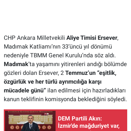
CHP Ankara Milletvekili
Aliye Timisi Ersever
,
Madımak Katliamı’nın 33’üncü yıl dönümü
nedeniyle TBMM Genel Kurulu’nda söz aldı.
Madımak
’ta yaşamını yitirenleri andığı bölümde
gözleri dolan Ersever, 2
Temmuz’un “eşitlik,
özgürlük ve her türlü ayrımcılığa karşı
mücadele günü”
ilan edilmesi için hazırladıkları
kanun teklifinin komisyonda beklediğini söyledi.
DEM Partili Akın:
İzmir'de mağduriyet var,