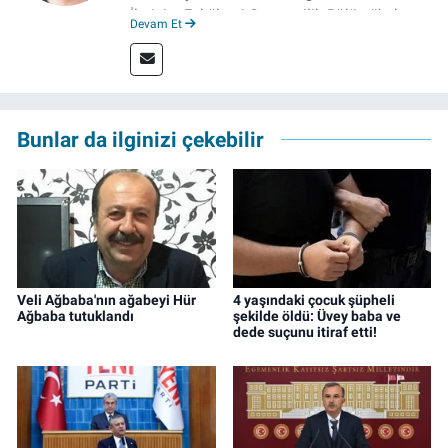
İletişim Fakültesi Gazetecilik Bölümü'nde
Devam Et
tamamladı. 2011 yılında yüksek lisans
tezinden hareketle yazdığı "İdeoloji ve
Gündelik Hayatta Milliyetçilik" adlı kitabı,
Genesis Yayınevi tarafından basıldı. 2022
yılından bu yana İz Gazete'de sayfa yapımcısı
Bunlar da ilginizi çekebilir
ve editör olarak görev yapmaktadır.
Veli Ağbaba'nın ağabeyi Hür
4 yaşındaki çocuk şüpheli
Ağbaba tutuklandı
şekilde öldü: Üvey baba ve
dede suçunu itiraf etti!