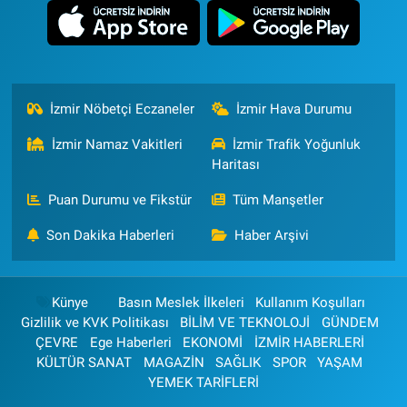
İzmir Nöbetçi Eczaneler
İzmir Hava Durumu
İzmir Namaz Vakitleri
İzmir Trafik Yoğunluk
Haritası
Puan Durumu ve Fikstür
Tüm Manşetler
Son Dakika Haberleri
Haber Arşivi
Künye
Basın Meslek İlkeleri
Kullanım Koşulları
Gizlilik ve KVK Politikası
BİLİM VE TEKNOLOJİ
GÜNDEM
ÇEVRE
Ege Haberleri
EKONOMİ
İZMİR HABERLERİ
KÜLTÜR SANAT
MAGAZİN
SAĞLIK
SPOR
YAŞAM
YEMEK TARİFLERİ