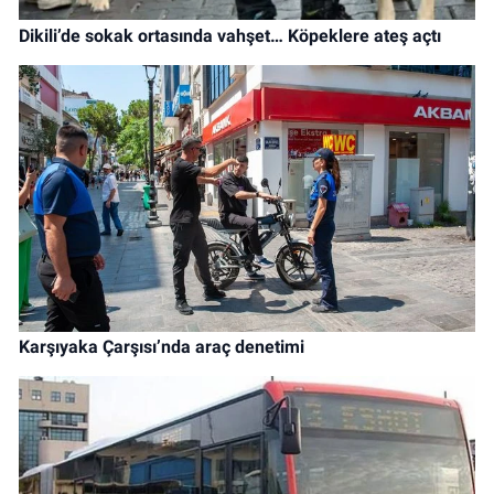
Dikili’de sokak ortasında vahşet… Köpeklere ateş açtı
Karşıyaka Çarşısı’nda araç denetimi