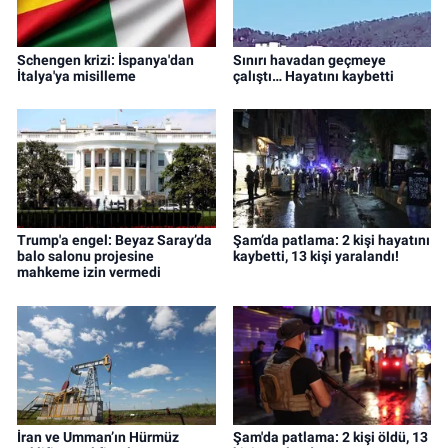
Schengen krizi: İspanya'dan
Sınırı havadan geçmeye
İtalya'ya misilleme
çalıştı… Hayatını kaybetti
Trump'a engel: Beyaz Saray’da
Şam’da patlama: 2 kişi hayatını
balo salonu projesine
kaybetti, 13 kişi yaralandı!
mahkeme izin vermedi
İran ve Umman’ın Hürmüz
Şam'da patlama: 2 kişi öldü, 13