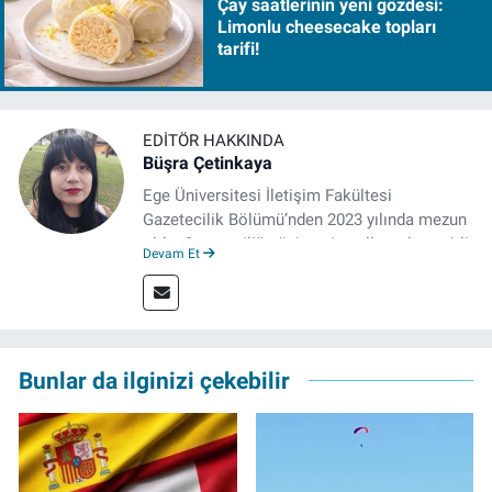
Çay saatlerinin yeni gözdesi:
Limonlu cheesecake topları
tarifi!
EDITÖR HAKKINDA
Büşra Çetinkaya
Ege Üniversitesi İletişim Fakültesi
Gazetecilik Bölümü’nden 2023 yılında mezun
oldu. Gazeteciliğe üniversite yıllarında çeşitli
Devam Et
gazetelerde yaptığı stajlarla adım attı.
Meslek hayatına 2023'te İzmir'de başlayan
gazeteci, halen izgazete.net’te editör olarak
çalışmalarını sürdürüyor.
Bunlar da ilginizi çekebilir