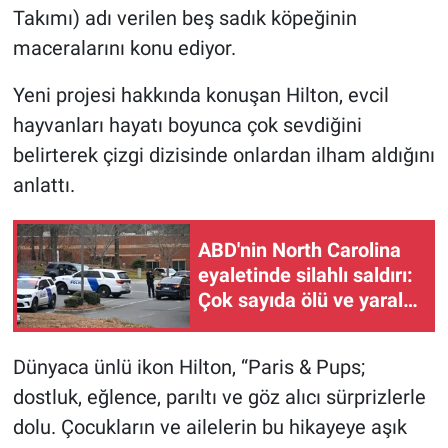
Takımı) adı verilen beş sadık köpeğinin
maceralarını konu ediyor.
Yeni projesi hakkında konuşan Hilton, evcil
hayvanları hayatı boyunca çok sevdiğini
belirterek çizgi dizisinde onlardan ilham aldığını
anlattı.
ABD'nin North Carolina
eyaletinde silahlı saldırı:
Çok sayıda ölü ve yaralı
var
Dünyaca ünlü ikon Hilton, “Paris & Pups;
dostluk, eğlence, parıltı ve göz alıcı sürprizlerle
dolu. Çocukların ve ailelerin bu hikayeye aşık