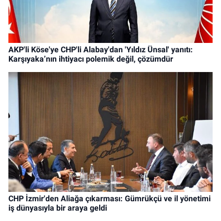
AKP'li Köse'ye CHP'li Alabay'dan 'Yıldız Ünsal' yanıtı:
Karşıyaka’nın ihtiyacı polemik değil, çözümdür
CHP İzmir'den Aliağa çıkarması: Gümrükçü ve il yönetimi
iş dünyasıyla bir araya geldi