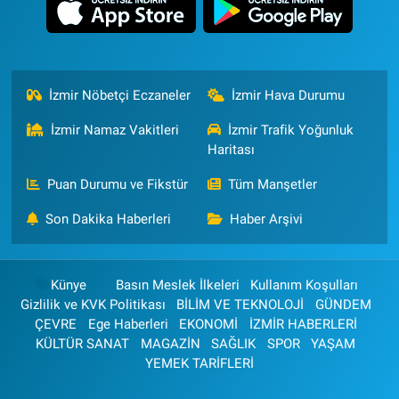
İzmir Nöbetçi Eczaneler
İzmir Hava Durumu
İzmir Namaz Vakitleri
İzmir Trafik Yoğunluk
Haritası
Puan Durumu ve Fikstür
Tüm Manşetler
Son Dakika Haberleri
Haber Arşivi
Künye
Basın Meslek İlkeleri
Kullanım Koşulları
Gizlilik ve KVK Politikası
BİLİM VE TEKNOLOJİ
GÜNDEM
ÇEVRE
Ege Haberleri
EKONOMİ
İZMİR HABERLERİ
KÜLTÜR SANAT
MAGAZİN
SAĞLIK
SPOR
YAŞAM
YEMEK TARİFLERİ