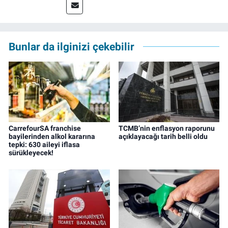
Meslek hayatına 2023'te İzmir'de başlayan
gazeteci, halen izgazete.net’te editör olarak
çalışmalarını sürdürüyor.
Bunlar da ilginizi çekebilir
CarrefourSA franchise
TCMB’nin enflasyon raporunu
bayilerinden alkol kararına
açıklayacağı tarih belli oldu
tepki: 630 aileyi iflasa
sürükleyecek!