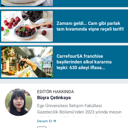
Zamanı geldi… Cam gibi parlak
tam kıvamında vişne reçeli tarifi!
CarrefourSA franchise
bayilerinden alkol kararına
tepki: 630 aileyi iflasa
sürükleyecek!
EDITÖR HAKKINDA
Büşra Çetinkaya
Ege Üniversitesi İletişim Fakültesi
Gazetecilik Bölümü’nden 2023 yılında mezun
oldu. Gazeteciliğe üniversite yıllarında çeşitli
Devam Et
gazetelerde yaptığı stajlarla adım attı.