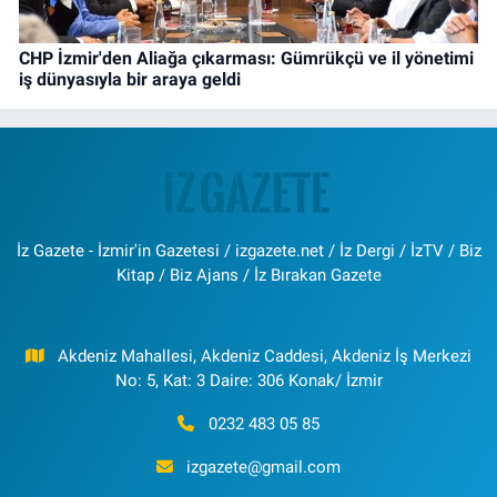
CHP İzmir'den Aliağa çıkarması: Gümrükçü ve il yönetimi
iş dünyasıyla bir araya geldi
İz Gazete - İzmir'in Gazetesi / izgazete.net / İz Dergi / İzTV / Biz
Kitap / Biz Ajans / İz Bırakan Gazete
Akdeniz Mahallesi, Akdeniz Caddesi, Akdeniz İş Merkezi
No: 5, Kat: 3 Daire: 306 Konak/ İzmir
0232 483 05 85
izgazete@gmail.com