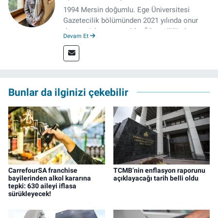
1994 Mersin doğumlu. Ege Üniversitesi
Gazetecilik bölümünden 2021 yılında onur
derecesiyle mezun oldu. Öğrenciliğinde
Devam Et
çeşitli mecralarda edindiği yarı-profesyonel
deneyimin dışında kapatılana kadar Artı TV
ve TELE1 TV Ankara bürolarında editör ve
kameraman olarak çalıştı. Meslek hayatını İz
Gazete'de sürdürüyor.
Bunlar da ilginizi çekebilir
CarrefourSA franchise
TCMB’nin enflasyon raporunu
bayilerinden alkol kararına
açıklayacağı tarih belli oldu
tepki: 630 aileyi iflasa
sürükleyecek!