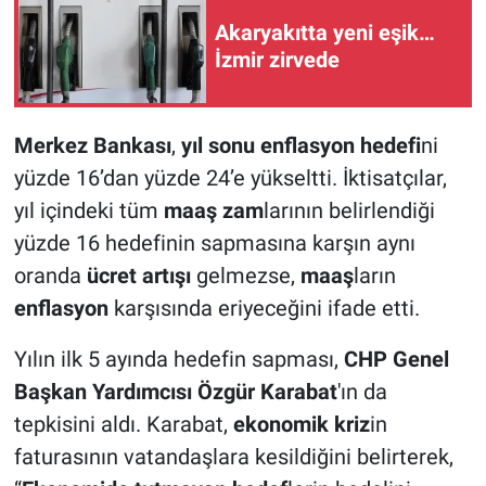
Akaryakıtta yeni eşik…
İzmir zirvede
Merkez Bankası
,
yıl sonu enflasyon hedefi
ni
yüzde 16’dan yüzde 24’e yükseltti. İktisatçılar,
yıl içindeki tüm
maaş zam
larının belirlendiği
yüzde 16 hedefinin sapmasına karşın aynı
oranda
ücret artışı
gelmezse,
maaş
ların
enflasyon
karşısında eriyeceğini ifade etti.
Yılın ilk 5 ayında hedefin sapması,
CHP Genel
Başkan Yardımcısı Özgür Karabat
'ın da
tepkisini aldı. Karabat,
ekonomik kriz
in
faturasının vatandaşlara kesildiğini belirterek,