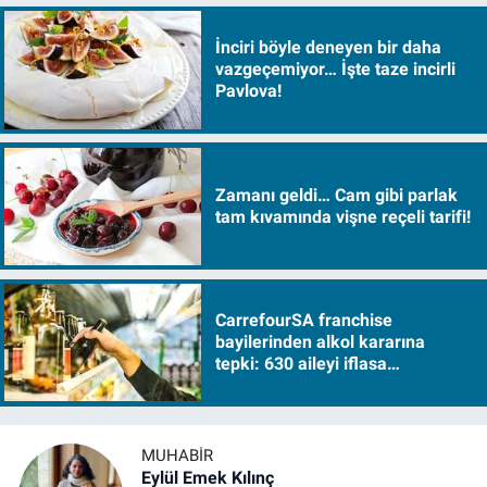
İnciri böyle deneyen bir daha
vazgeçemiyor… İşte taze incirli
Pavlova!
Zamanı geldi… Cam gibi parlak
tam kıvamında vişne reçeli tarifi!
CarrefourSA franchise
bayilerinden alkol kararına
tepki: 630 aileyi iflasa
sürükleyecek!
MUHABIR
Eylül Emek Kılınç