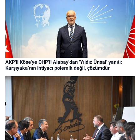
AKP'li Köse'ye CHP'li Alabay'dan 'Yıldız Ünsal' yanıtı:
Karşıyaka’nın ihtiyacı polemik değil, çözümdür