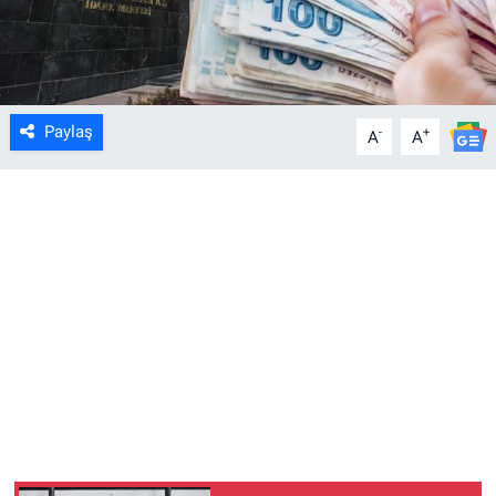
Paylaş
-
+
A
A