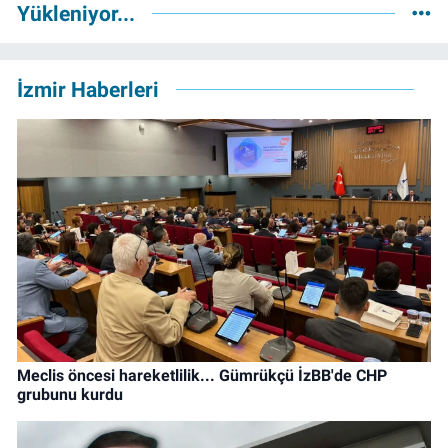
Yükleniyor...
İzmir Haberleri
Meclis öncesi hareketlilik... Gümrükçü İzBB'de CHP
grubunu kurdu