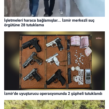
İşletmeleri haraca bağlamışlar... İzmir merkezli suç
örgütüne 28 tutuklama
İzmir'de uyuşturucu operasyonunda 2 şüpheli tutuklandı