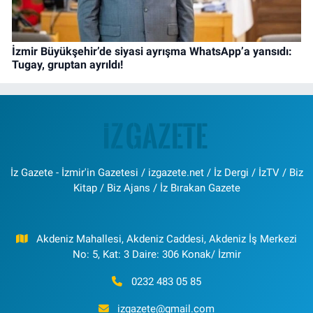
İzmir Büyükşehir’de siyasi ayrışma WhatsApp’a yansıdı:
Tugay, gruptan ayrıldı!
İz Gazete - İzmir'in Gazetesi / izgazete.net / İz Dergi / İzTV / Biz
Kitap / Biz Ajans / İz Bırakan Gazete
Akdeniz Mahallesi, Akdeniz Caddesi, Akdeniz İş Merkezi
No: 5, Kat: 3 Daire: 306 Konak/ İzmir
0232 483 05 85
izgazete@gmail.com