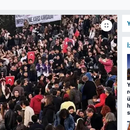
Y
İ
Y
r
ü
h