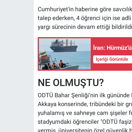
Cumhuriyet'in haberine göre savcılık
talep ederken, 4 öğrenci için ise adli
yargı sürecinin devam ettiği bildirildi
İran: Hürmüz'ü
İçeriği Görüntüle
NE OLMUŞTU?
ODTÜ Bahar Şenliği’nin ilk gününde
Akkaya konserinde, tribündeki bir gr
yuhalamış ve sahneye cam şişeler fır
stadyumdaki öğrenciler "ODTÜ faşizm
vermiş, üniversitenin özel güvenlik 