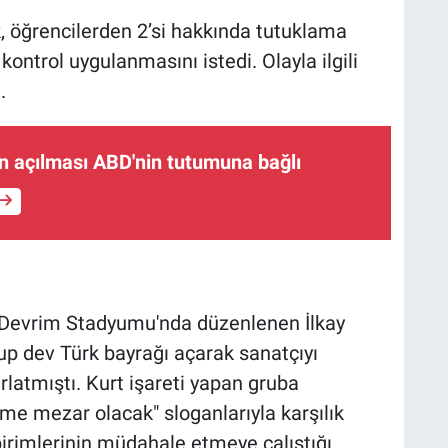
, öğrencilerden 2’si hakkında tutuklama
 kontrol uygulanmasını istedi. Olayla ilgili
.
n açılması ABD'nin tutumuna bağlı
 Devrim Stadyumu'nda düzenlenen İlkay
up dev Türk bayrağı açarak sanatçıyı
latmıştı. Kurt işareti yapan gruba
e mezar olacak" sloganlarıyla karşılık
birimlerinin müdahale etmeye çalıştığı