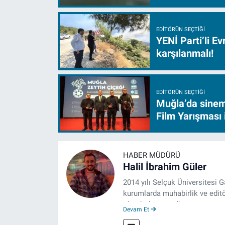
EDITÖRÜN SEÇTIĞI
YENİ Parti’li E
karşılanmalı!
EDITÖRÜN SEÇTIĞI
Muğla’da sinem
Film Yarışması 
HABER MÜDÜRÜ
Halil İbrahim Güler
2014 yılı Selçuk Üniversitesi 
kurumlarda muhabirlik ve editö
olarak devam ediyor.
Devam Et