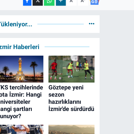
A
A
ükleniyor...
zmir Haberleri
KS tercihlerinde
Göztepe yeni
ota İzmir: Hangi
sezon
niversiteler
hazırlıklarını
angi şartları
İzmir'de sürdürdü
sunuyor?