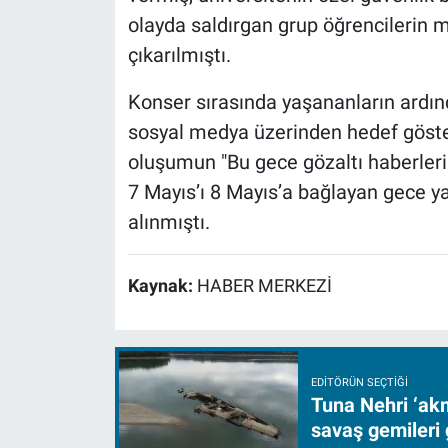
olayda saldırgan grup öğrencilerin
çıkarılmıştı.
Konser sırasında yaşananların ardınd
sosyal medya üzerinden hedef gösteril
oluşumun "Bu gece gözaltı haberleri
7 Mayıs’ı 8 Mayıs’a bağlayan gece ya
alınmıştı.
Kaynak:
HABER MERKEZİ
EDITÖRÜN SEÇTIĞI
Tuna Nehri ‘akm
savaş gemileri 