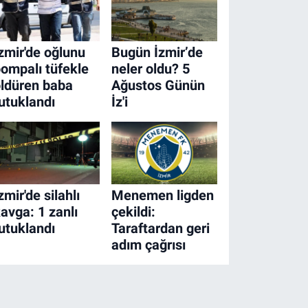
zmir'de oğlunu
Bugün İzmir’de
ompalı tüfekle
neler oldu? 5
ldüren baba
Ağustos Günün
utuklandı
İz'i
zmir'de silahlı
Menemen ligden
avga: 1 zanlı
çekildi:
utuklandı
Taraftardan geri
adım çağrısı