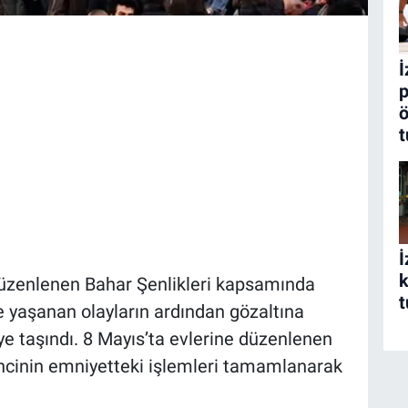
İ
p
ö
t
İ
k
düzenlenen Bahar Şenlikleri kapsamında
t
 yaşanan olayların ardından gözaltına
yeye taşındı. 8 Mayıs’ta evlerine düzenlenen
encinin emniyetteki işlemleri tamamlanarak