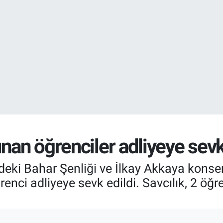
EURO
55,1336
%0.
STERLİN
64,2534
%0.
nan öğrenciler adliyeye sevk
deki Bahar Şenliği ve İlkay Akkaya konser
enci adliyeye sevk edildi. Savcılık, 2 öğr