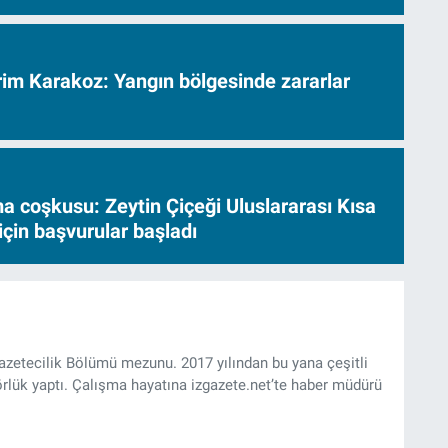
vrim Karakoz: Yangın bölgesinde zararlar
a coşkusu: Zeytin Çiçeği Uluslararası Kısa
için başvurular başladı
Gazetecilik Bölümü mezunu. 2017 yılından bu yana çeşitli
rlük yaptı. Çalışma hayatına izgazete.net’te haber müdürü