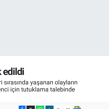
18
22
 edildi
i sırasında yaşanan olayların
enci için tutuklama talebinde
-
+