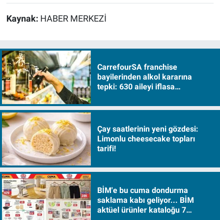
Kaynak:
HABER MERKEZİ
CarrefourSA franchise
bayilerinden alkol kararına
tepki: 630 aileyi iflasa
sürükleyecek!
Çay saatlerinin yeni gözdesi:
Limonlu cheesecake topları
tarifi!
BİM'e bu cuma dondurma
saklama kabı geliyor... BİM
aktüel ürünler kataloğu 7
Ağustos Cuma 2026