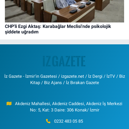
CHP'li Ezgi Aktaş: Karabağlar Meclisi'nde psikolojik
şiddete uğradım
İz Gazete - İzmir'in Gazetesi / izgazete.net / İz Dergi / İzTV / Biz
Kitap / Biz Ajans / İz Bırakan Gazete
Akdeniz Mahallesi, Akdeniz Caddesi, Akdeniz İş Merkezi
No: 5, Kat: 3 Daire: 306 Konak/ İzmir
0232 483 05 85