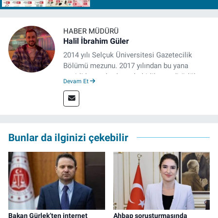
HABER MÜDÜRÜ
Halil İbrahim Güler
2014 yılı Selçuk Üniversitesi Gazetecilik
Bölümü mezunu. 2017 yılından bu yana
çeşitli kurumlarda muhabirlik ve editörlük
Devam Et
yaptı. Çalışma hayatına izgazete.net’te haber
müdürü olarak devam ediyor.
Bunlar da ilginizi çekebilir
Bakan Gürlek’ten internet
Ahbap soruşturmasında