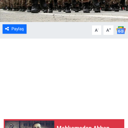
Paylaş
-
+
A
A
Mahkemeden Ahbap