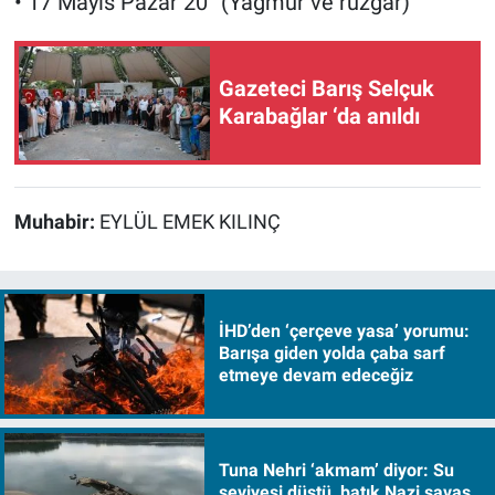
• 17 Mayıs Pazar 20° (Yağmur ve rüzgar)
Gazeteci Barış Selçuk
Karabağlar ‘da anıldı
Muhabir:
EYLÜL EMEK KILINÇ
İHD’den ‘çerçeve yasa’ yorumu:
Barışa giden yolda çaba sarf
etmeye devam edeceğiz
Tuna Nehri ‘akmam’ diyor: Su
seviyesi düştü, batık Nazi savaş