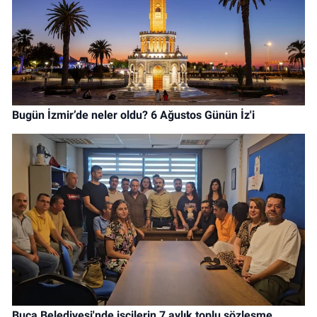
Bugün İzmir’de neler oldu? 6 Ağustos Günün İz'i
Buca Belediyesi'nde işçilerin 7 aylık toplu sözleşme