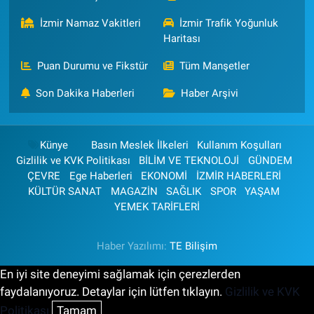
İzmir Namaz Vakitleri
İzmir Trafik Yoğunluk
Haritası
Puan Durumu ve Fikstür
Tüm Manşetler
Son Dakika Haberleri
Haber Arşivi
Künye
Basın Meslek İlkeleri
Kullanım Koşulları
Gizlilik ve KVK Politikası
BİLİM VE TEKNOLOJİ
GÜNDEM
ÇEVRE
Ege Haberleri
EKONOMİ
İZMİR HABERLERİ
KÜLTÜR SANAT
MAGAZİN
SAĞLIK
SPOR
YAŞAM
YEMEK TARİFLERİ
Haber Yazılımı:
TE Bilişim
En iyi site deneyimi sağlamak için çerezlerden
faydalanıyoruz. Detaylar için lütfen tıklayın.
Gizlilik ve KVK
Politikası
Tamam