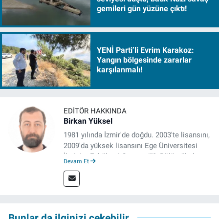
gemileri gün yüzüne çıktı!
YENİ Parti’li Evrim Karakoz:
Yangın bölgesinde zararlar
karşılanmalı!
EDITÖR HAKKINDA
Birkan Yüksel
1981 yılında İzmir'de doğdu. 2003'te lisansını,
2009'da yüksek lisansını Ege Üniversitesi
İletişim Fakültesi Gazetecilik Bölümü'nde
Devam Et
tamamladı. 2011 yılında yüksek lisans
tezinden hareketle yazdığı "İdeoloji ve
Gündelik Hayatta Milliyetçilik" adlı kitabı,
Genesis Yayınevi tarafından basıldı. 2022
yılından bu yana İz Gazete'de sayfa yapımcısı
Bunlar da ilginizi çekebilir