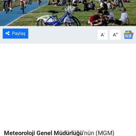
Paylaş
-
+
A
A
Meteoroloji Genel Müdürlüğü
’nün (MGM)