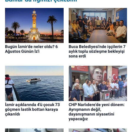
ve editör olarak görev yapmaktadır.
Bugün İzmir’de neler oldu? 6
Buca Belediyesi'nde işçilerin 7
Ağustos Günün İz'i
aylık toplu sözleşme bekleyişi
sona erdi
İzmir açıklarında 4'ü çocuk 73
CHP Narlıdere'de yeni dönem:
göçmen lastik bottan karaya
Ayrışmanın değil,
çıkarıldı
dayanışmanın siyasetini
yapacağız