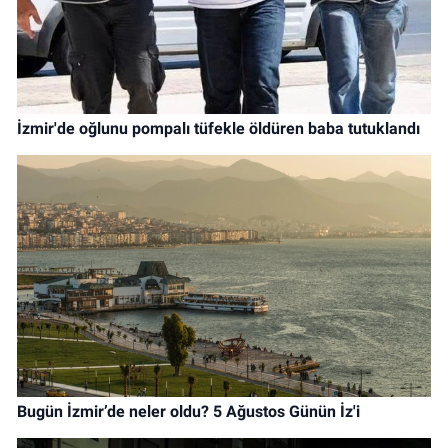
İzmir'de oğlunu pompalı tüfekle öldüren baba tutuklandı
Bugün İzmir’de neler oldu? 5 Ağustos Günün İz'i