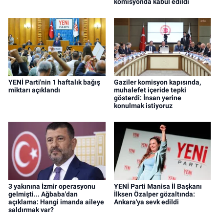
komisyonda kabul edildi
YENİ Parti'nin 1 haftalık bağış
Gaziler komisyon kapısında,
miktarı açıklandı
muhalefet içeride tepki
gösterdi: İnsan yerine
konulmak istiyoruz
3 yakınına İzmir operasyonu
YENİ Parti Manisa İl Başkanı
gelmişti... Ağbaba'dan
İlksen Özalper gözaltında:
açıklama: Hangi imanda aileye
Ankara'ya sevk edildi
saldırmak var?