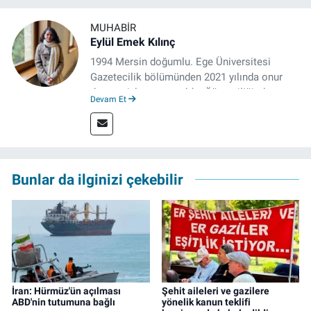
MUHABIR
Eylül Emek Kılınç
1994 Mersin doğumlu. Ege Üniversitesi
Gazetecilik bölümünden 2021 yılında onur
derecesiyle mezun oldu. Öğrenciliğinde
Devam Et
çeşitli mecralarda edindiği yarı-profesyonel
deneyimin dışında kapatılana kadar Artı TV
ve TELE1 TV Ankara bürolarında editör ve
kameraman olarak çalıştı. Meslek hayatını İz
Gazete'de sürdürüyor.
Bunlar da ilginizi çekebilir
İran: Hürmüz'ün açılması
Şehit aileleri ve gazilere
ABD'nin tutumuna bağlı
yönelik kanun teklifi