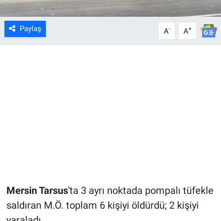
Paylaş
-
+
A
A
Mersin Tarsus
'ta 3 ayrı noktada pompalı tüfekle
saldıran M.Ö. toplam 6 kişiyi öldürdü; 2 kişiyi
yaraladı.