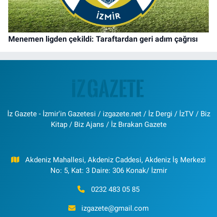
Menemen ligden çekildi: Taraftardan geri adım çağrısı
İz Gazete - İzmir'in Gazetesi / izgazete.net / İz Dergi / İzTV / Biz
Kitap / Biz Ajans / İz Bırakan Gazete
Akdeniz Mahallesi, Akdeniz Caddesi, Akdeniz İş Merkezi
No: 5, Kat: 3 Daire: 306 Konak/ İzmir
0232 483 05 85
izgazete@gmail.com