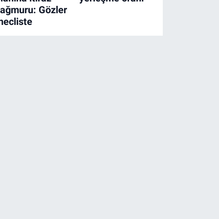
ağmuru: Gözler
ecliste