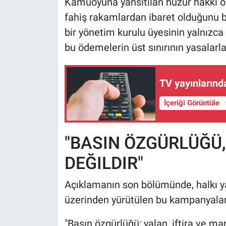
Kamuoyuna yansıtılan huzur hakkı 
fahiş rakamlardan ibaret olduğunu b
bir yönetim kurulu üyesinin yalnızca t
bu ödemelerin üst sınırının yasalarla n
TV yayınlarınd
İçeriği Görüntüle
"BASIN ÖZGÜRLÜĞÜ,
DEĞILDIR"
Açıklamanın son bölümünde, halkı y
üzerinden yürütülen bu kampanyalara 
"Basın özgürlüğü; yalan, iftira ve 