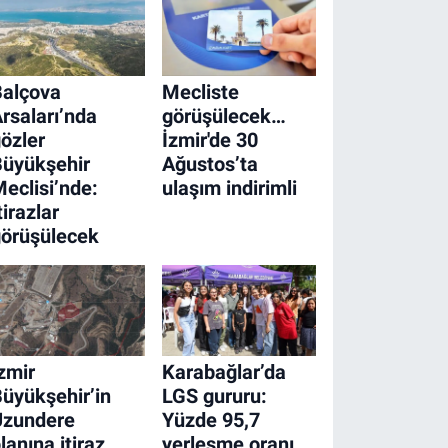
Balçova
Mecliste
rsaları’nda
görüşülecek…
özler
İzmir'de 30
Büyükşehir
Ağustos’ta
eclisi’nde:
ulaşım indirimli
tirazlar
örüşülecek
zmir
Karabağlar’da
üyükşehir’in
LGS gururu:
Uzundere
Yüzde 95,7
lanına itiraz
yerleşme oranı