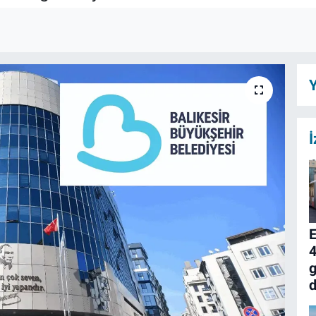
Y
İ
4
g
d