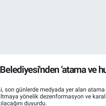
STERLİN
64,4811
%0.
GRAM ALTIN
6660.55
%0.
Belediyesi'nden ‘atama ve huz
i, son günlerde medyada yer alan atama v
ıltmaya yönelik dezenformasyon ve kara
tılacağını duyurdu.