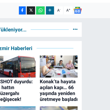
-
+
A
A
ükleniyor...
zmir Haberleri
ESHOT duyurdu:
Konak’ta hayata
 hattın
açılan kapı… 66
üzergahı
yaşında yeniden
eğişecek!
üretmeye başladı