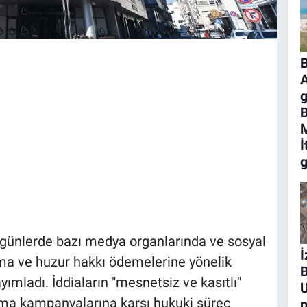
A
g
M
İ
g
n günlerde bazı medya organlarında ve sosyal
İ
ma ve huzur hakkı ödemelerine yönelik
B
ayımladı. İddiaların "mesnetsiz ve kasıtlı"
ama kampanyalarına karşı hukuki süreç
p