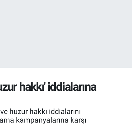
38
03
ur hakkı' iddialarına
e huzur hakkı iddialarını
lama kampanyalarına karşı