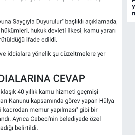
y
m
una Saygıyla Duyurulur" başlıklı açıklamada,
t hükümleri, hukuk devleti ilkesi, kamu yararı
rütüldüğü ifade edildi.
ve iddialara yönelik şu düzeltmelere yer
DDIALARINA CEVAP
klaşık 40 yıllık kamu hizmeti geçmişi
rları Kanunu kapsamında görev yapan Hülya
snai kadrodan memur yapılması" gibi bir
dı. Ayrıca Cebeci'nin belediyede özel
ğı belirtildi.