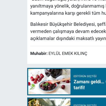
yanıltmaya yönelik, doğrulanmamış b
kampanyalarına karşı gerekli tüm huku
Balıkesir Büyükşehir Belediyesi, şeffa
vermeden çalışmaya devam edecekler
açıklamalar dışındaki maksatlı yayınl
Muhabir:
EYLÜL EMEK KILINÇ
EDITÖRÜN SEÇTIĞI
Zamanı geldi… 
tarifi!
EDITÖRÜN SEÇTIĞI