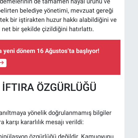
ödemelerinin de tamamen hayal ürünü ve
elirten belediye yönetimi, mevzuat gereği
ek bir iştirakten huzur hakkı alabildiğini ve
et bir şekilde çizildiğini hatırlattı.
a yeni dönem 16 Ağustos’ta başlıyor!
 İFTIRA ÖZGÜRLÜĞÜ
anıltmaya yönelik doğrulanmamış bilgiler
karşı kararlılık mesajı verildi:
manipülasyon özgürlüğü değildir. Kamuoyunu