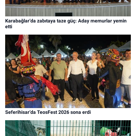
Karabağlar’da zabıtaya taze güç: Aday memurlar yemin
etti
Seferihisar’da TeosFest 2026 sona erdi