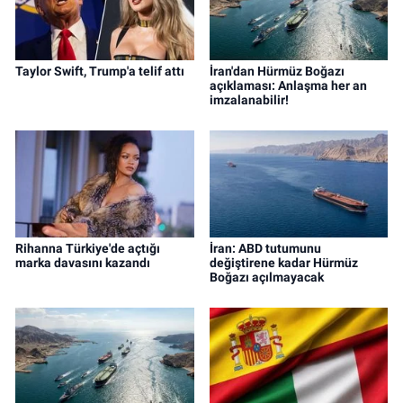
Taylor Swift, Trump'a telif attı
İran'dan Hürmüz Boğazı
açıklaması: Anlaşma her an
imzalanabilir!
Rihanna Türkiye'de açtığı
İran: ABD tutumunu
marka davasını kazandı
değiştirene kadar Hürmüz
Boğazı açılmayacak