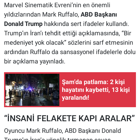
Marvel Sinematik Evreni’nin en önemli
yıldızlarından Mark Ruffalo,
ABD Başkanı
Donald Trump
hakkında sert ifadeler kullandı.
Trump’ın İran’ı tehdit ettiği açıklamasında, “Bir
medeniyet yok olacak” sözlerini sarf etmesinin
ardından Ruffalo da sansasyonel ifadelerle dolu
bir açıklama yayınladı.
Şam’da patlama: 2 kişi
hayatını kaybetti, 13 kişi
yaralandı!
“İNSANİ FELAKETE KAPI ARALAR”
Oyuncu Mark Ruffalo, ABD Başkanı Donald
Trump’ın İran’a yönelik tırmanan savaş