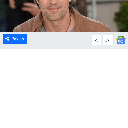
Paylaş
-
+
A
A