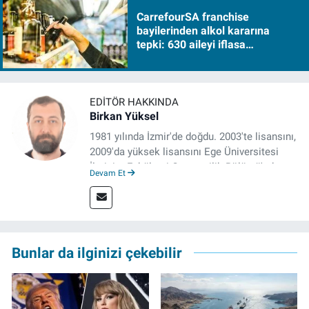
CarrefourSA franchise
bayilerinden alkol kararına
tepki: 630 aileyi iflasa
sürükleyecek!
EDITÖR HAKKINDA
Birkan Yüksel
1981 yılında İzmir'de doğdu. 2003'te lisansını,
2009'da yüksek lisansını Ege Üniversitesi
İletişim Fakültesi Gazetecilik Bölümü'nde
Devam Et
tamamladı. 2011 yılında yüksek lisans
tezinden hareketle yazdığı "İdeoloji ve
Gündelik Hayatta Milliyetçilik" adlı kitabı,
Genesis Yayınevi tarafından basıldı. 2022
yılından bu yana İz Gazete'de sayfa yapımcısı
Bunlar da ilginizi çekebilir
ve editör olarak görev yapmaktadır.