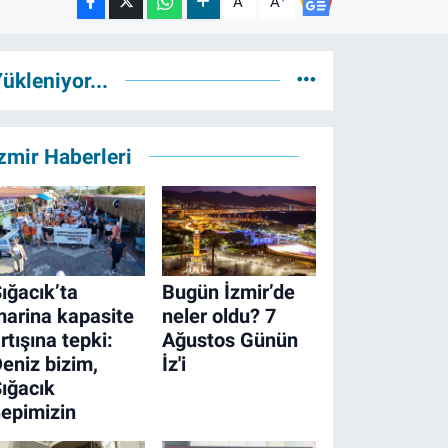
A
A
ükleniyor...
zmir Haberleri
ığacık’ta
Bugün İzmir’de
arina kapasite
neler oldu? 7
rtışına tepki:
Ağustos Günün
eniz bizim,
İz'i
ığacık
epimizin