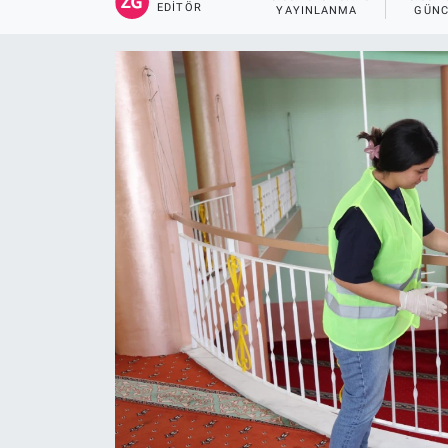
EDITÖR
YAYINLANMA
GÜNC