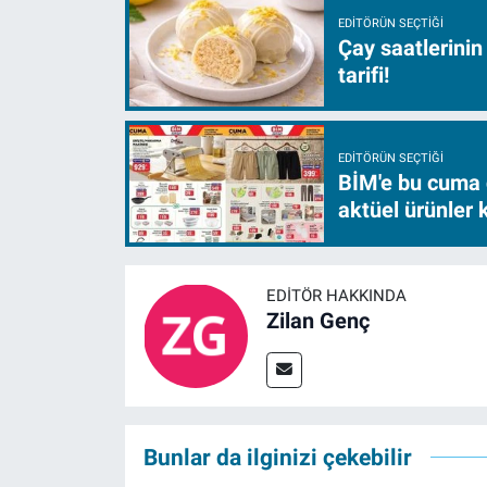
EDITÖRÜN SEÇTIĞI
Çay saatlerinin
tarifi!
EDITÖRÜN SEÇTIĞI
BİM'e bu cuma 
aktüel ürünler
EDITÖR HAKKINDA
Zilan Genç
Bunlar da ilginizi çekebilir