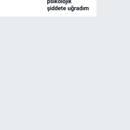
psikolojik
şiddete uğradım