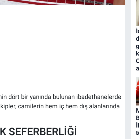
İ
d
g
k
a
nin dört bir yanında bulunan ibadethanelerde
 Ekipler, camilerin hem iç hem dış alanlarında
B
İ
K SEFERBERLİĞİ
t