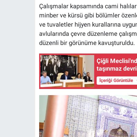
Çalışmalar kapsamında cami halıları
minber ve kürsü gibi bölümler özenl
ve tuvaletler hijyen kurallarına uygu
avlularında çevre düzenleme çalışma
düzenli bir görünüme kavuşturuldu.
Çiğli Meclisi'n
taşınmaz devr
İçeriği Görüntüle