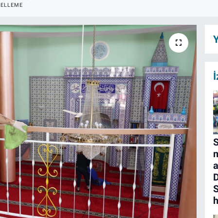
ELLEME
Y
İ
S
m
a
D
S
h