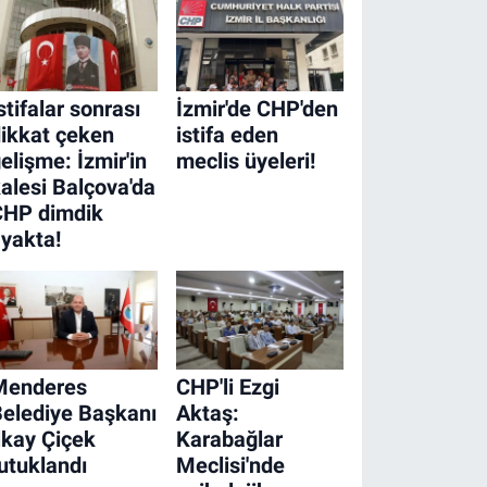
stifalar sonrası
İzmir'de CHP'den
ikkat çeken
istifa eden
elişme: İzmir'in
meclis üyeleri!
alesi Balçova'da
CHP dimdik
yakta!
Menderes
CHP'li Ezgi
elediye Başkanı
Aktaş:
lkay Çiçek
Karabağlar
utuklandı
Meclisi'nde