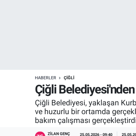
Resmi İlanlar
Resmi Reklam
YAŞAM
HABERLER
ÇIĞLI
Çiğli Belediyesi'nde
Çiğli Belediyesi, yaklaşan Kur
ve huzurlu bir ortamda gerçekl
bakım çalışması gerçekleştirdi
ZILAN GENÇ
25.05.2026 - 09:40
25.05.2