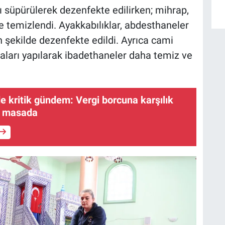
 süpürülerek dezenfekte edilirken; mihrap,
e temizlendi. Ayakkabılıklar, abdesthaneler
n şekilde dezenfekte edildi. Ayrıca cami
ları yapılarak ibadethaneler daha temiz ve
de kritik gündem: Vergi borcuna karşılık
i masada