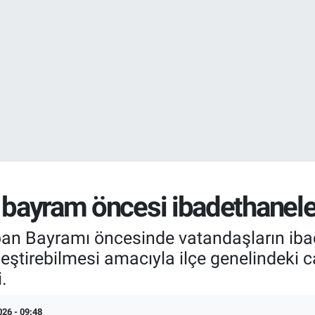
EURO
55,2510
%0.
STERLİN
64,4811
%0.
n bayram öncesi ibadethaneler
ban Bayramı öncesinde vatandaşların ibade
eştirebilmesi amacıyla ilçe genelindeki 
.
026 - 09:48