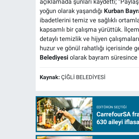
açıklamada şunları kaydetti; “Payl
yoğun olarak yaşandığı
Kurban Bayr
ibadetlerini temiz ve sağlıklı ortaml
kapsamlı bir çalışma yürüttük. İlçem
detaylı temizlik ve hijyen çalışmala
huzur ve gönül rahatlığı içerisinde g
Belediyesi
olarak bayram süresince
Kaynak:
ÇİĞLİ BELEDİYESİ
EDITÖRÜN SEÇTIĞI
CarrefourSA fra
630 aileyi ifla