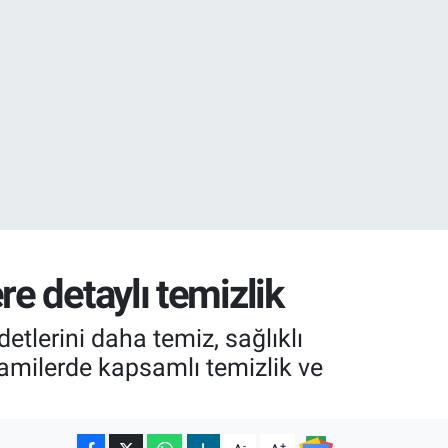
32
38
e detaylı temizlik
tlerini daha temiz, sağlıklı
camilerde kapsamlı temizlik ve
-
+