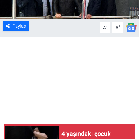
Paylaş
-
+
A
A
4 yaşındaki çocuk