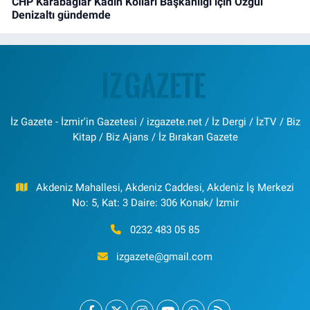
CHP Karabağlar Kadın Kolları Başkanlığı için Özgül
Denizaltı gündemde
İz Gazete - İzmir'in Gazetesi / izgazete.net / İz Dergi / İzTV / Biz
Kitap / Biz Ajans / İz Bırakan Gazete
Akdeniz Mahallesi, Akdeniz Caddesi, Akdeniz İş Merkezi
No: 5, Kat: 3 Daire: 306 Konak/ İzmir
0232 483 05 85
izgazete@gmail.com