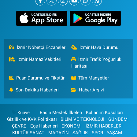
İzmir Nöbetçi Eczaneler
İzmir Hava Durumu
İzmir Namaz Vakitleri
İzmir Trafik Yoğunluk
Haritası
Puan Durumu ve Fikstür
Tüm Manşetler
Son Dakika Haberleri
Haber Arşivi
Künye
Basın Meslek İlkeleri
Kullanım Koşulları
Gizlilik ve KVK Politikası
BİLİM VE TEKNOLOJİ
GÜNDEM
ÇEVRE
Ege Haberleri
EKONOMİ
İZMİR HABERLERİ
KÜLTÜR SANAT
MAGAZİN
SAĞLIK
SPOR
YAŞAM