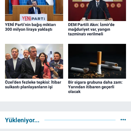
YENİ Parti’nin bağış miktarı
DEM Partili Akın: İzmir'de
300 milyon liraya yaklaştı
mağduriyet var, yangın
tazminatı verilmeli
Özel’den fezleke tepkisi: İtibar
Bir sigara grubuna daha zam:
suikastı planlayanların işi
Yarından itibaren geçerli
olacak
Yükleniyor...