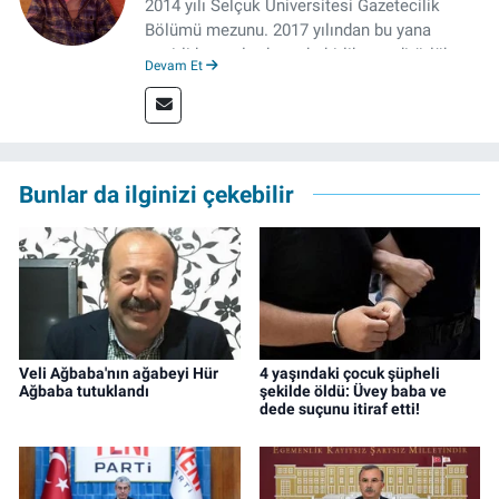
2014 yılı Selçuk Üniversitesi Gazetecilik
Bölümü mezunu. 2017 yılından bu yana
çeşitli kurumlarda muhabirlik ve editörlük
Devam Et
yaptı. Çalışma hayatına izgazete.net’te haber
müdürü olarak devam ediyor.
Bunlar da ilginizi çekebilir
Veli Ağbaba'nın ağabeyi Hür
4 yaşındaki çocuk şüpheli
Ağbaba tutuklandı
şekilde öldü: Üvey baba ve
dede suçunu itiraf etti!