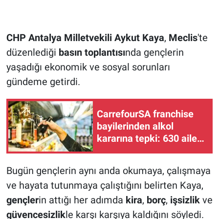
CHP Antalya Milletvekili Aykut Kaya
,
Meclis
'te
düzenlediği
basın toplantısı
nda gençlerin
yaşadığı ekonomik ve sosyal sorunları
gündeme getirdi.
CarrefourSA franchise
bayilerinden alkol
kararına tepki: 630 aileyi
iflasa sürükleyecek!
Bugün gençlerin aynı anda okumaya, çalışmaya
ve hayata tutunmaya çalıştığını belirten Kaya,
gençler
in attığı her adımda
kira
,
borç
,
işsizlik
ve
güvencesizlik
le karşı karşıya kaldığını söyledi.