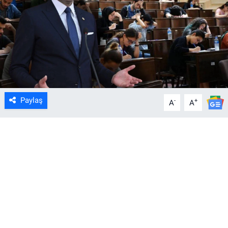
Paylaş
-
+
A
A