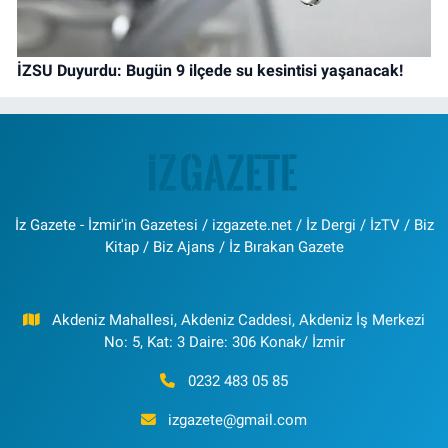
İZSU Duyurdu: Bugün 9 ilçede su kesintisi yaşanacak!
İz Gazete - İzmir'in Gazetesi / izgazete.net / İz Dergi / İzTV / Biz
Kitap / Biz Ajans / İz Bırakan Gazete
Akdeniz Mahallesi, Akdeniz Caddesi, Akdeniz İş Merkezi
No: 5, Kat: 3 Daire: 306 Konak/ İzmir
0232 483 05 85
izgazete@gmail.com