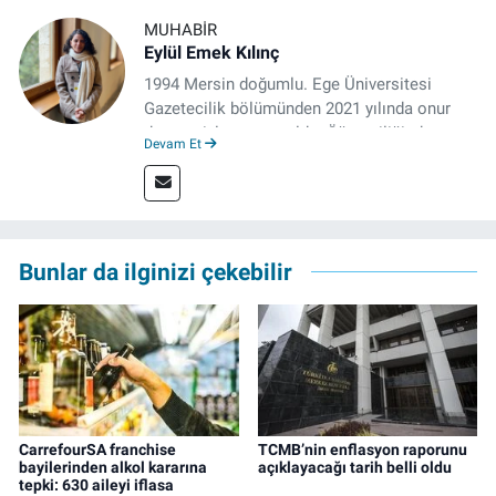
MUHABIR
Eylül Emek Kılınç
1994 Mersin doğumlu. Ege Üniversitesi
Gazetecilik bölümünden 2021 yılında onur
derecesiyle mezun oldu. Öğrenciliğinde
Devam Et
çeşitli mecralarda edindiği yarı-profesyonel
deneyimin dışında kapatılana kadar Artı TV
ve TELE1 TV Ankara bürolarında editör ve
kameraman olarak çalıştı. Meslek hayatını İz
Gazete'de sürdürüyor.
Bunlar da ilginizi çekebilir
CarrefourSA franchise
TCMB’nin enflasyon raporunu
bayilerinden alkol kararına
açıklayacağı tarih belli oldu
tepki: 630 aileyi iflasa