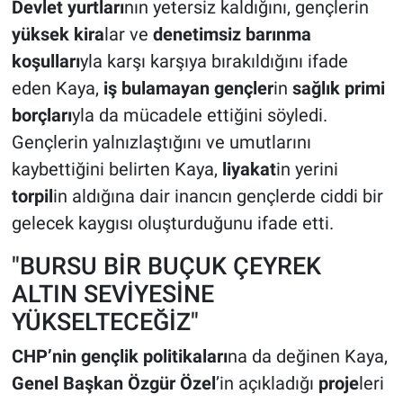
Devlet yurtları
nın yetersiz kaldığını, gençlerin
yüksek kira
lar ve
denetimsiz barınma
koşulları
yla karşı karşıya bırakıldığını ifade
eden Kaya,
iş bulamayan gençler
in
sağlık primi
borçları
yla da mücadele ettiğini söyledi.
Gençlerin yalnızlaştığını ve umutlarını
kaybettiğini belirten Kaya,
liyakat
in yerini
torpil
in aldığına dair inancın gençlerde ciddi bir
gelecek kaygısı oluşturduğunu ifade etti.
"BURSU BİR BUÇUK ÇEYREK
ALTIN SEVİYESİNE
YÜKSELTECEĞİZ"
CHP’nin gençlik politikaları
na da değinen Kaya,
Genel Başkan Özgür Özel
’in açıkladığı
proje
leri