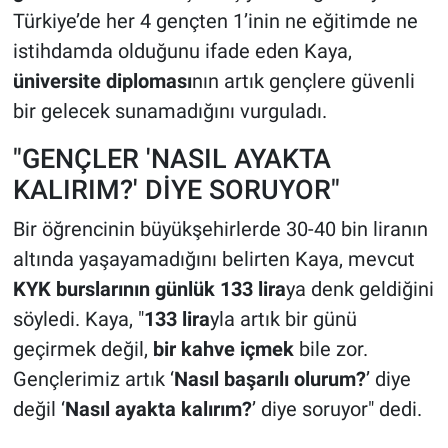
Türkiye’de her 4 gençten 1’inin ne eğitimde ne
istihdamda olduğunu ifade eden Kaya,
üniversite diploması
nın artık gençlere güvenli
bir gelecek sunamadığını vurguladı.
"GENÇLER 'NASIL AYAKTA
KALIRIM?' DİYE SORUYOR"
Bir öğrencinin büyükşehirlerde 30-40 bin liranın
altında yaşayamadığını belirten Kaya, mevcut
KYK burslarının günlük 133 lira
ya denk geldiğini
söyledi. Kaya, "
133 lira
yla artık bir günü
geçirmek değil,
bir kahve içmek
bile zor.
Gençlerimiz artık ‘
Nasıl başarılı olurum?
’ diye
değil ‘
Nasıl ayakta kalırım?
’ diye soruyor" dedi.