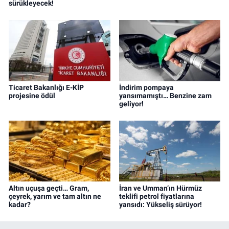
sürükleyecek!
Ticaret Bakanlığı E-KİP
İndirim pompaya
projesine ödül
yansımamıştı… Benzine zam
geliyor!
Altın uçuşa geçti… Gram,
İran ve Umman’ın Hürmüz
çeyrek, yarım ve tam altın ne
teklifi petrol fiyatlarına
kadar?
yansıdı: Yükseliş sürüyor!