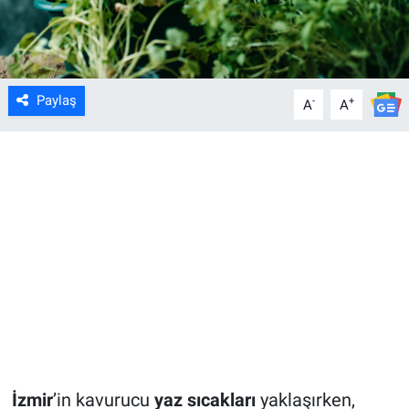
Paylaş
-
+
A
A
İzmir
’in kavurucu
yaz sıcakları
yaklaşırken,