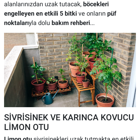
alanlarınızdan uzak tutacak,
böcekleri
engelleyen en etkili 5 bitki
ve onların
püf
noktaları
yla dolu
bakım rehberi
...
SİVRİSİNEK VE KARINCA KOVUCU
LİMON OTU
Limon otu
sivrisinekleri uzak tutmakta en etkili