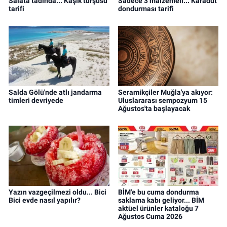
Salata tadında... Kaşık turşusu
Sadece 3 malzemeli... Karadut
tarifi
dondurması tarifi
Salda Gölü'nde atlı jandarma
Seramikçiler Muğla'ya akıyor:
timleri devriyede
Uluslararası sempozyum 15
Ağustos'ta başlayacak
Yazın vazgeçilmezi oldu... Bici
BİM'e bu cuma dondurma
Bici evde nasıl yapılır?
saklama kabı geliyor... BİM
aktüel ürünler kataloğu 7
Ağustos Cuma 2026