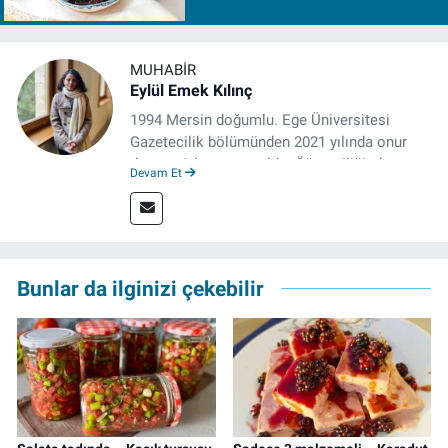
MUHABIR
Eylül Emek Kılınç
1994 Mersin doğumlu. Ege Üniversitesi
Gazetecilik bölümünden 2021 yılında onur
derecesiyle mezun oldu. Öğrenciliğinde
Devam Et
çeşitli mecralarda edindiği yarı-profesyonel
deneyimin dışında kapatılana kadar Artı TV
ve TELE1 TV Ankara bürolarında editör ve
kameraman olarak çalıştı. Meslek hayatını İz
Gazete'de sürdürüyor.
Bunlar da ilginizi çekebilir