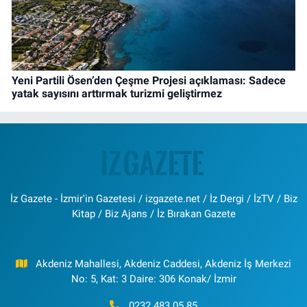
Yeni Partili Ösen’den Çeşme Projesi açıklaması: Sadece
yatak sayısını arttırmak turizmi geliştirmez
İz Gazete - İzmir'in Gazetesi / izgazete.net / İz Dergi / İzTV / Biz
Kitap / Biz Ajans / İz Bırakan Gazete
Akdeniz Mahallesi, Akdeniz Caddesi, Akdeniz İş Merkezi
No: 5, Kat: 3 Daire: 306 Konak/ İzmir
0232 483 05 85