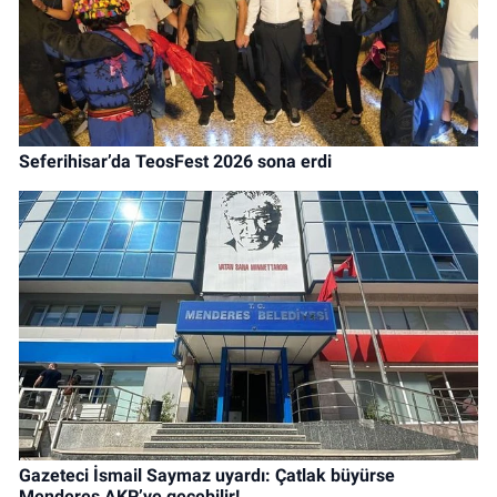
Seferihisar’da TeosFest 2026 sona erdi
Gazeteci İsmail Saymaz uyardı: Çatlak büyürse
Menderes AKP’ye geçebilir!