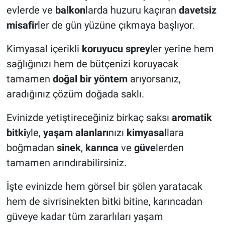
evlerde ve
balkon
larda huzuru kaçıran
davetsiz
misafir
ler de gün yüzüne çıkmaya başlıyor.
Kimyasal içerikli
koruyucu sprey
ler yerine hem
sağlığınızı hem de bütçenizi koruyacak
tamamen
doğal bir yöntem
arıyorsanız,
aradığınız çözüm doğada saklı.
Evinizde yetiştireceğiniz birkaç saksı
aromatik
bitki
yle,
yaşam alanları
nızı
kimyasal
lara
boğmadan
sinek
,
karınca
ve
güve
lerden
tamamen arındırabilirsiniz.
İşte evinizde hem görsel bir şölen yaratacak
hem de sivrisinekten bitki bitine, karıncadan
güveye kadar tüm zararlıları yaşam