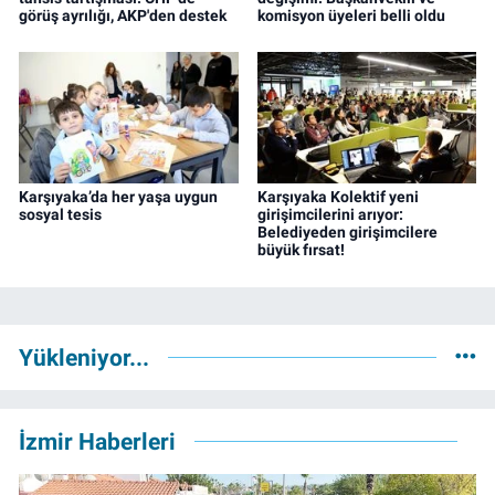
görüş ayrılığı, AKP'den destek
komisyon üyeleri belli oldu
Karşıyaka’da her yaşa uygun
Karşıyaka Kolektif yeni
sosyal tesis
girişimcilerini arıyor:
Belediyeden girişimcilere
büyük fırsat!
Yükleniyor...
İzmir Haberleri