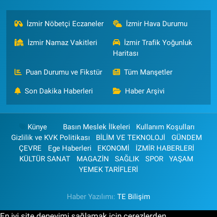
İzmir Nöbetçi Eczaneler
İzmir Hava Durumu
İzmir Namaz Vakitleri
İzmir Trafik Yoğunluk
Haritası
Puan Durumu ve Fikstür
Tüm Manşetler
Son Dakika Haberleri
Haber Arşivi
Künye
Basın Meslek İlkeleri
Kullanım Koşulları
Gizlilik ve KVK Politikası
BİLİM VE TEKNOLOJİ
GÜNDEM
ÇEVRE
Ege Haberleri
EKONOMİ
İZMİR HABERLERİ
KÜLTÜR SANAT
MAGAZİN
SAĞLIK
SPOR
YAŞAM
YEMEK TARİFLERİ
Haber Yazılımı:
TE Bilişim
En iyi site deneyimi sağlamak için çerezlerden