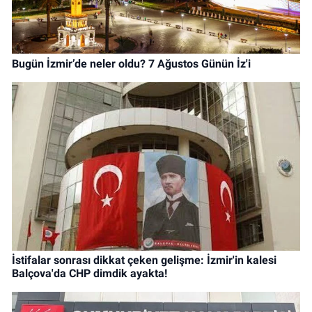
Bugün İzmir’de neler oldu? 7 Ağustos Günün İz'i
İstifalar sonrası dikkat çeken gelişme: İzmir'in kalesi
Balçova'da CHP dimdik ayakta!