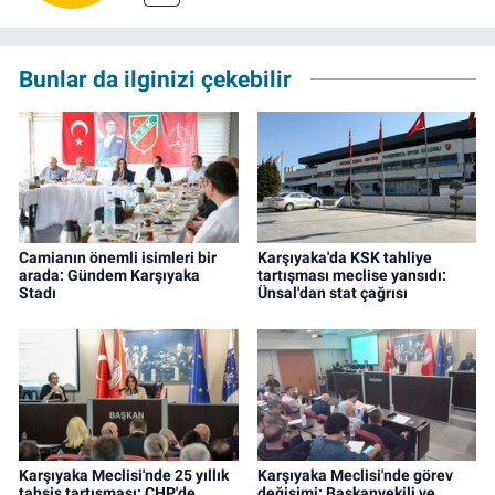
Bunlar da ilginizi çekebilir
Camianın önemli isimleri bir
Karşıyaka'da KSK tahliye
arada: Gündem Karşıyaka
tartışması meclise yansıdı:
Stadı
Ünsal'dan stat çağrısı
Karşıyaka Meclisi'nde 25 yıllık
Karşıyaka Meclisi'nde görev
tahsis tartışması: CHP'de
değişimi: Başkanvekili ve