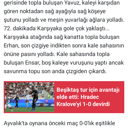
gerisinde topla buluşan Yavuz, kaleyi karşıdan
gören noktadan sağ ayağıyla sağ köşeye
şutunu yolladı ve meşin yuvarlağı ağlara yolladı.
72. dakikada Karşıyaka gole çok yaklaştı...
Karşıyaka atağında sağ kanatta topla buluşan
Erhan, son çizgiye indikten sonra kale sahasının
önüne pasını yolladı. Kale sahasında topla
buluşan Ensar, boş kaleye vuruşunu yaptı ancak
savunma topu son anda çizgiden çıkardı.
Beşiktaş tur için avantajı
elde etti: Hradec
Kralove'yi 1-0 devirdi
Ayvalık'ta oynana önceki maç 0-0'lık eşitlikle