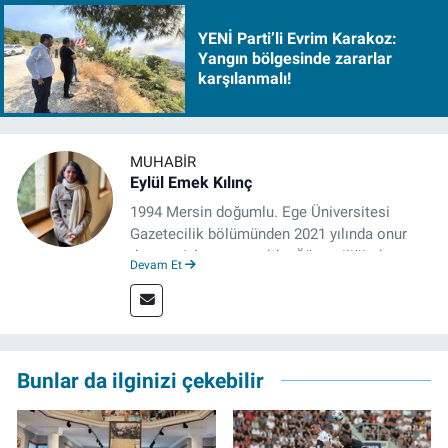
YENİ Parti’li Evrim Karakoz:
Yangın bölgesinde zararlar
karşılanmalı!
MUHABIR
Eylül Emek Kılınç
1994 Mersin doğumlu. Ege Üniversitesi
Gazetecilik bölümünden 2021 yılında onur
derecesiyle mezun oldu. Öğrenciliğinde
Devam Et
çeşitli mecralarda edindiği yarı-profesyonel
deneyimin dışında kapatılana kadar Artı TV
ve TELE1 TV Ankara bürolarında editör ve
kameraman olarak çalıştı. Meslek hayatını İz
Gazete'de sürdürüyor.
Bunlar da ilginizi çekebilir