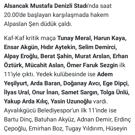
Alsancak Mustafa Denizli Stadı
'nda saat
20.00'de başlayan karşılaşmada hakem
Alpaslan Şen düdük çaldı.
Kaf-Kaf kritik maça
Tunay Meral, Harun Kaya,
Ensar Akgün, Hıdır Aytekin, Selim Demirci,
Alpay Eroğlu, Berat Şahin, Murat Arslan, Erhan
Öztürk, Mücahit Aslan, Ömer Faruk Sezgin
ilk
11'iyle çıktı. Yedek kulübesinde ise
Adem
Yeşilyurt, Arda Baran, Doğanay Avcı, Ege Dipçi,
İlyas Ural, Onur İnan, Samet Sargın, Tolga Ünlü,
Yakup Arda Kılıç, Yasin Uzunoğlu
vardı.
Ayvalıkgücü Belediyespor'un ilk 11'inde ise
Bartu Dinç, Batuhan Akyüz, Adnan Demir, Erdinç
Çepoğlu, Emirhan Boz, Tugay Yıldırım, Hüseyin