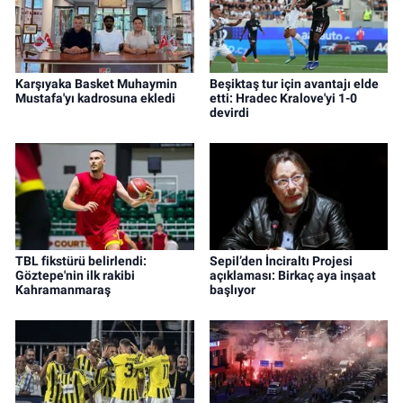
Karşıyaka Basket Muhaymin
Beşiktaş tur için avantajı elde
Mustafa'yı kadrosuna ekledi
etti: Hradec Kralove'yi 1-0
devirdi
TBL fikstürü belirlendi:
Sepil’den İnciraltı Projesi
Göztepe'nin ilk rakibi
açıklaması: Birkaç aya inşaat
Kahramanmaraş
başlıyor