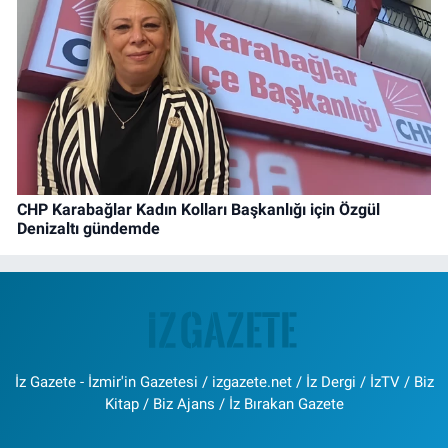
CHP Karabağlar Kadın Kolları Başkanlığı için Özgül
Denizaltı gündemde
İz Gazete - İzmir'in Gazetesi / izgazete.net / İz Dergi / İzTV / Biz
Kitap / Biz Ajans / İz Bırakan Gazete