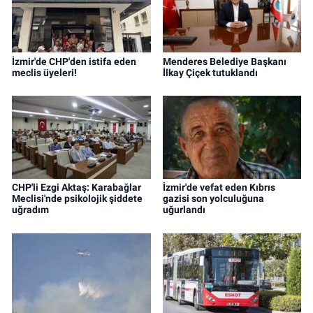
İzmir'de CHP'den istifa eden
Menderes Belediye Başkanı
meclis üyeleri!
İlkay Çiçek tutuklandı
CHP'li Ezgi Aktaş: Karabağlar
İzmir'de vefat eden Kıbrıs
Meclisi'nde psikolojik şiddete
gazisi son yolculuğuna
uğradım
uğurlandı