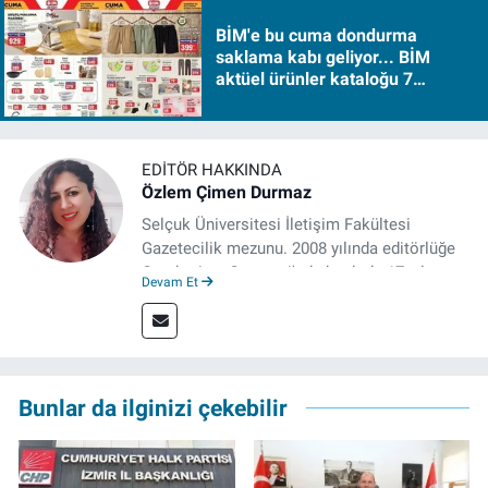
BİM'e bu cuma dondurma
saklama kabı geliyor... BİM
aktüel ürünler kataloğu 7
Ağustos Cuma 2026
EDITÖR HAKKINDA
Özlem Çimen Durmaz
Selçuk Üniversitesi İletişim Fakültesi
Gazetecilik mezunu. 2008 yılında editörlüğe
Cumhuriyet Gazetesi'nde başladı. 17 yıl
Devam Et
çeşitli internet sitelerinde editörlük yaptı.
Bunlar da ilginizi çekebilir