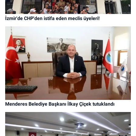
İzmir'de CHP'den istifa eden meclis üyeleri!
Menderes Belediye Başkanı İlkay Çiçek tutuklandı