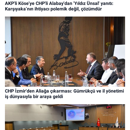
AKP'li Köse'ye CHP'li Alabay'dan 'Yıldız Ünsal' yanıtı:
Karşıyaka’nın ihtiyacı polemik değil, çözümdür
CHP İzmir'den Aliağa çıkarması: Gümrükçü ve il yönetimi
iş dünyasıyla bir araya geldi