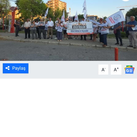
Paylaş
-
+
A
A