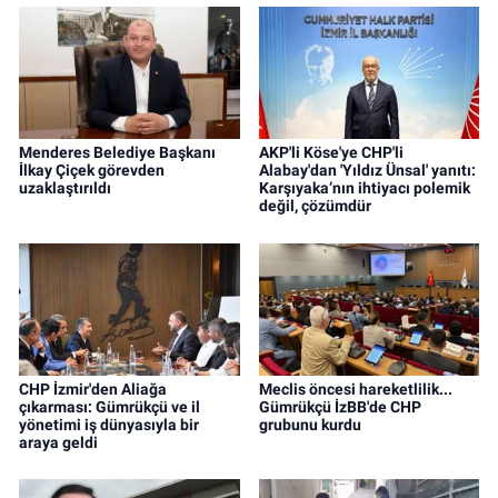
Menderes Belediye Başkanı
AKP'li Köse'ye CHP'li
İlkay Çiçek görevden
Alabay'dan 'Yıldız Ünsal' yanıtı:
uzaklaştırıldı
Karşıyaka’nın ihtiyacı polemik
değil, çözümdür
CHP İzmir'den Aliağa
Meclis öncesi hareketlilik...
çıkarması: Gümrükçü ve il
Gümrükçü İzBB'de CHP
yönetimi iş dünyasıyla bir
grubunu kurdu
araya geldi