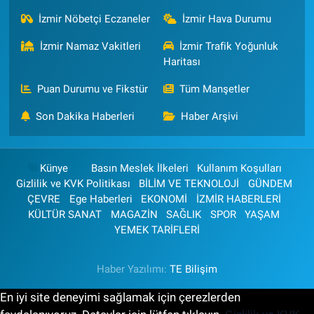
İzmir Nöbetçi Eczaneler
İzmir Hava Durumu
İzmir Namaz Vakitleri
İzmir Trafik Yoğunluk
Haritası
Puan Durumu ve Fikstür
Tüm Manşetler
Son Dakika Haberleri
Haber Arşivi
Künye
Basın Meslek İlkeleri
Kullanım Koşulları
Gizlilik ve KVK Politikası
BİLİM VE TEKNOLOJİ
GÜNDEM
ÇEVRE
Ege Haberleri
EKONOMİ
İZMİR HABERLERİ
KÜLTÜR SANAT
MAGAZİN
SAĞLIK
SPOR
YAŞAM
YEMEK TARİFLERİ
Haber Yazılımı:
TE Bilişim
En iyi site deneyimi sağlamak için çerezlerden