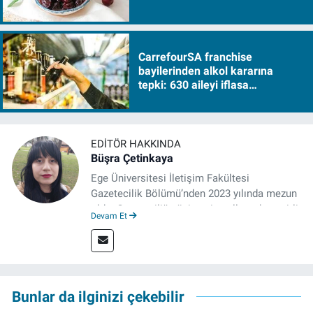
CarrefourSA franchise
bayilerinden alkol kararına
tepki: 630 aileyi iflasa
sürükleyecek!
EDITÖR HAKKINDA
Büşra Çetinkaya
Ege Üniversitesi İletişim Fakültesi
Gazetecilik Bölümü’nden 2023 yılında mezun
oldu. Gazeteciliğe üniversite yıllarında çeşitli
Devam Et
gazetelerde yaptığı stajlarla adım attı.
Meslek hayatına 2023'te İzmir'de başlayan
gazeteci, halen izgazete.net’te editör olarak
çalışmalarını sürdürüyor.
Bunlar da ilginizi çekebilir