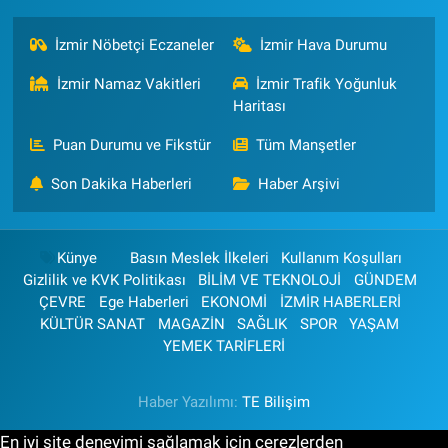
İzmir Nöbetçi Eczaneler
İzmir Hava Durumu
İzmir Namaz Vakitleri
İzmir Trafik Yoğunluk
Haritası
Puan Durumu ve Fikstür
Tüm Manşetler
Son Dakika Haberleri
Haber Arşivi
Künye
Basın Meslek İlkeleri
Kullanım Koşulları
Gizlilik ve KVK Politikası
BİLİM VE TEKNOLOJİ
GÜNDEM
ÇEVRE
Ege Haberleri
EKONOMİ
İZMİR HABERLERİ
KÜLTÜR SANAT
MAGAZİN
SAĞLIK
SPOR
YAŞAM
YEMEK TARİFLERİ
Haber Yazılımı:
TE Bilişim
En iyi site deneyimi sağlamak için çerezlerden