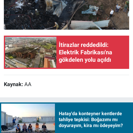
İtirazlar reddedildi:
Elektrik Fabrikası'na
gökdelen yolu açıldı
Kaynak:
AA
Hatay'da konteyner kentlerde
tahliye tepkisi: Boğazımı mı
doyurayım, kira mı ödeyeyim?