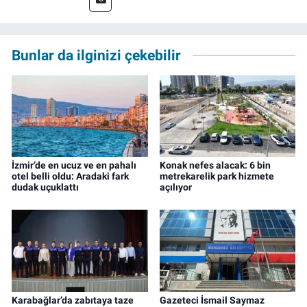
ve TELE1 TV Ankara bürolarında editör ve
kameraman olarak çalıştı. Meslek hayatını İz
Gazete'de sürdürüyor.
Bunlar da ilginizi çekebilir
İzmir’de en ucuz ve en pahalı
Konak nefes alacak: 6 bin
otel belli oldu: Aradaki fark
metrekarelik park hizmete
dudak uçuklattı
açılıyor
Karabağlar’da zabıtaya taze
Gazeteci İsmail Saymaz