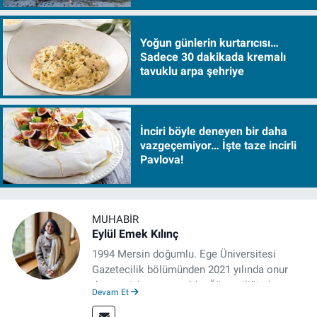
Yoğun günlerin kurtarıcısı…
Sadece 30 dakikada kremalı
tavuklu arpa şehriye
İnciri böyle deneyen bir daha
vazgeçemiyor… İşte taze incirli
Pavlova!
MUHABIR
Eylül Emek Kılınç
1994 Mersin doğumlu. Ege Üniversitesi
Gazetecilik bölümünden 2021 yılında onur
derecesiyle mezun oldu. Öğrenciliğinde
Devam Et
çeşitli mecralarda edindiği yarı-profesyonel
deneyimin dışında kapatılana kadar Artı TV