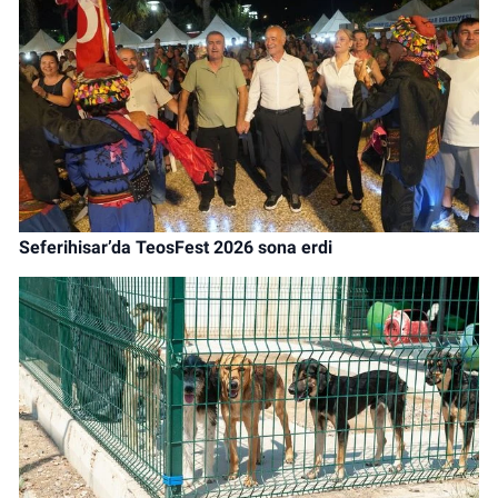
Seferihisar’da TeosFest 2026 sona erdi