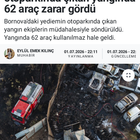
62 araç zarar gördü
Bornova'daki yediemin otoparkında çıkan
yangın ekiplerin müdahalesiyle söndürüldü.
Yangında 62 araç kullanılmaz hale geldi.
EYLÜL EMEK KILINÇ
01.07.2026 - 22:11
01.07.2026 - 22:1
MUHABIR
YAYINLANMA
GÜNCELLEME