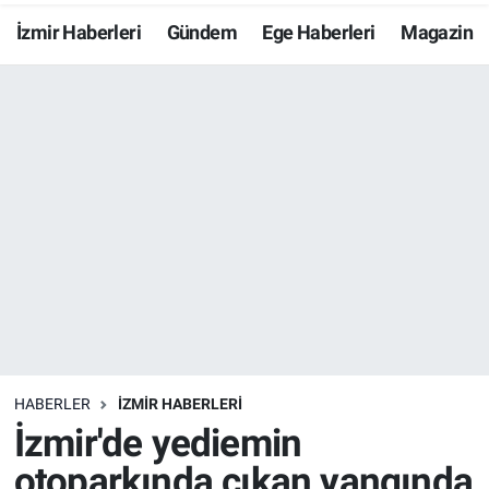
İzmir Haberleri
Gündem
Ege Haberleri
Magazin
Resmi İlanlar
Resmi Reklam
YAŞAM
HABERLER
İZMİR HABERLERİ
İzmir'de yediemin
otoparkında çıkan yangında