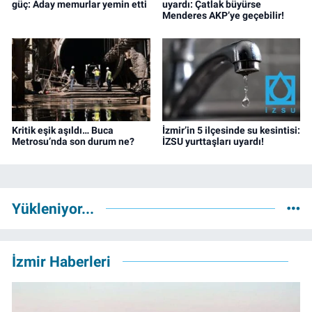
güç: Aday memurlar yemin etti
uyardı: Çatlak büyürse
Menderes AKP’ye geçebilir!
Kritik eşik aşıldı… Buca
İzmir’in 5 ilçesinde su kesintisi:
Metrosu’nda son durum ne?
İZSU yurttaşları uyardı!
Yükleniyor...
İzmir Haberleri