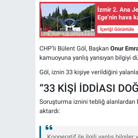
İzmir 2. Ana J
Ege’nin hava k
İçeriği Görüntüle
CHP’li Bülent Göl, Başkan
Onur Emra
kamuoyuna yanlış yansıyan bilgiyi dü
Göl, iznin 33 kişiye verildiğini yalanl
“33 KİŞİ İDDİASI DO
Soruşturma iznini tebliğ alanlardan 
aktardı:
Kooperatif ile ilgili yanlış bilgiler