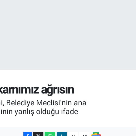
32
karnımız ağrısın
i, Belediye Meclisi’nin ana
inin yanlış olduğu ifade
-
+