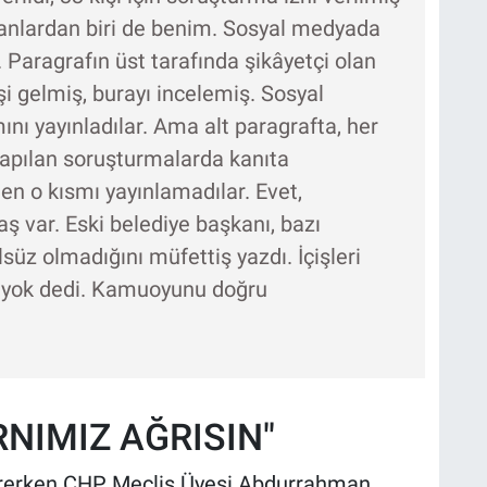
 alanlardan biri de benim. Sosyal medyada
. Paragrafın üst tarafında şikâyetçi olan
şi gelmiş, burayı incelemiş. Sosyal
ı yayınladılar. Ama alt paragrafta, her
apılan soruşturmalarda kanıta
n o kısmı yayınlamadılar. Evet,
ş var. Eski belediye başkanı, bazı
süz olmadığını müfettiş yazdı. İçişleri
 yok dedi. Kamuoyunu doğru
RNIMIZ AĞRISIN"
ürerken CHP Meclis Üyesi Abdurrahman