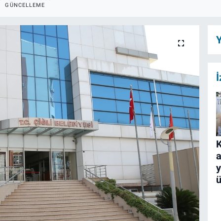
GÜNCELLEME
Y
İ
K
a
y
ü