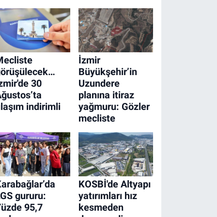
ecliste
İzmir
görüşülecek…
Büyükşehir’in
zmir'de 30
Uzundere
ğustos’ta
planına itiraz
laşım indirimli
yağmuru: Gözler
mecliste
arabağlar’da
KOSBİ'de Altyapı
GS gururu:
yatırımları hız
üzde 95,7
kesmeden