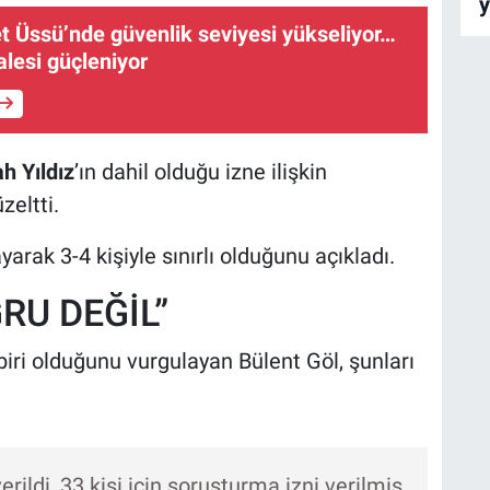
y
et Üssü’nde güvenlik seviyesi yükseliyor…
alesi güçleniyor
h Yıldız
’ın dahil olduğu izne ilişkin
zeltti.
ayarak 3-4 kişiyle sınırlı olduğunu açıkladı.
ĞRU DEĞİL”
biri olduğunu vurgulayan Bülent Göl, şunları
 verildi, 33 kişi için soruşturma izni verilmiş