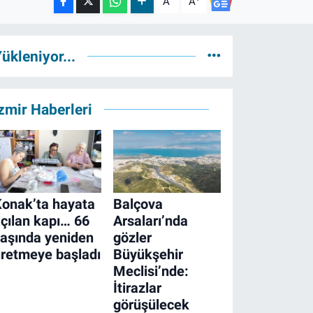
A
A
ükleniyor...
zmir Haberleri
onak’ta hayata
Balçova
çılan kapı… 66
Arsaları’nda
aşında yeniden
gözler
retmeye başladı
Büyükşehir
Meclisi’nde:
İtirazlar
görüşülecek