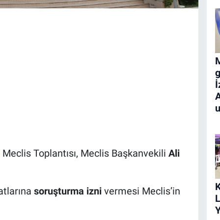
M
İ
A
u
eclis Toplantısı, Meclis Başkanvekili
Ali
K
atlarına
soruşturma izni
vermesi Meclis’in
L
Y