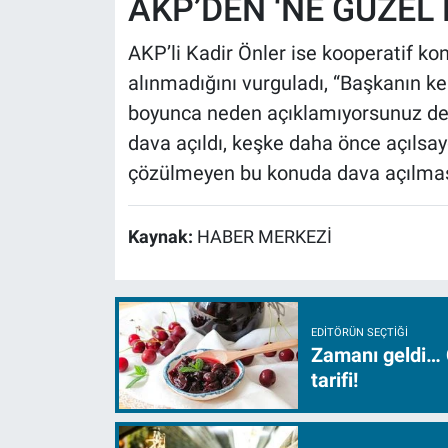
AKP’DEN ‘NE GÜZEL D
AKP’li Kadir Önler ise kooperatif ko
alınmadığını vurguladı, “Başkanın ke
boyunca neden açıklamıyorsunuz dedi
dava açıldı, keşke daha önce açılsayd
çözülmeyen bu konuda dava açılması
Kaynak:
HABER MERKEZİ
EDITÖRÜN SEÇTIĞI
Zamanı geldi… 
tarifi!