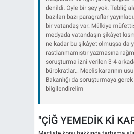
denildi. Öyle bir şey yok. Tebliğ
bazıları bazı paragraflar yayınladı
bir vatandaş var. Mülkiye müfetti
medyada vatandaşın şikâyet kısmın
ne kadar bu şikâyet olmuşsa da y
rastlanmamıştır yazmasına rağme
soruşturma izni verilen 3-4 arkada
bürokratlar… Meclis kararının usul
Bakanlığı da soruşturmaya gerek
bilgilendirelim
"ÇİĞ YEMEDİK Kİ KA
Mecliste konu hakkında tartışma s