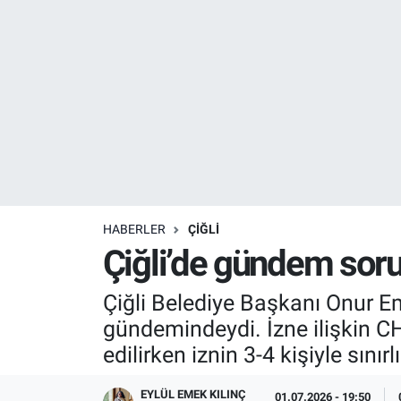
Resmi İlanlar
Resmi Reklam
YAŞAM
HABERLER
ÇIĞLI
Çiğli’de gündem soru
Çiğli Belediye Başkanı Onur Em
gündemindeydi. İzne ilişkin CH
edilirken iznin 3-4 kişiyle sınır
EYLÜL EMEK KILINÇ
01.07.2026 - 19:50