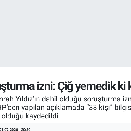
EURO
55,2510
%0.
şturma izni: Çiğ yemedik ki 
rah Yıldız’ın dahil olduğu soruşturma izn
P’den yapılan açıklamada “33 kişi” bilgis
lı olduğu kaydedildi.
01.07.2026 - 20:30