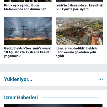
Kritik eşik aşıldı… Buca
İzmir’in 5 ilçesinde su kesintisi:
Metrosu’nda son durum ne?
İZSU yurttaşları uyardı!
Gediz Elektrik’ten İzmir’e uyarı:
İtirazlar reddedildi: Elektrik
10 Ağustos’ta 12 ilçede kesinti
Fabrikası'na gökdelen yolu
yaşanacak!
açıldı
Yükleniyor...
İzmir Haberleri