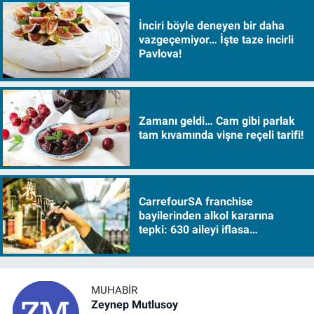
İnciri böyle deneyen bir daha
vazgeçemiyor… İşte taze incirli
Pavlova!
Zamanı geldi… Cam gibi parlak
tam kıvamında vişne reçeli tarifi!
CarrefourSA franchise
bayilerinden alkol kararına
tepki: 630 aileyi iflasa
sürükleyecek!
MUHABIR
Zeynep Mutlusoy