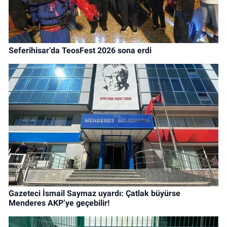
Seferihisar’da TeosFest 2026 sona erdi
Gazeteci İsmail Saymaz uyardı: Çatlak büyürse
Menderes AKP’ye geçebilir!