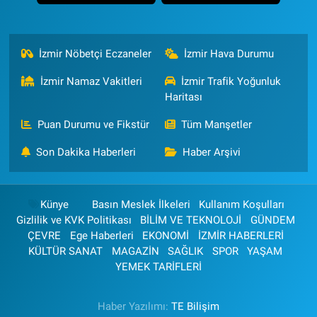
İzmir Nöbetçi Eczaneler
İzmir Hava Durumu
İzmir Namaz Vakitleri
İzmir Trafik Yoğunluk
Haritası
Puan Durumu ve Fikstür
Tüm Manşetler
Son Dakika Haberleri
Haber Arşivi
Künye
Basın Meslek İlkeleri
Kullanım Koşulları
Gizlilik ve KVK Politikası
BİLİM VE TEKNOLOJİ
GÜNDEM
ÇEVRE
Ege Haberleri
EKONOMİ
İZMİR HABERLERİ
KÜLTÜR SANAT
MAGAZİN
SAĞLIK
SPOR
YAŞAM
YEMEK TARİFLERİ
Haber Yazılımı:
TE Bilişim