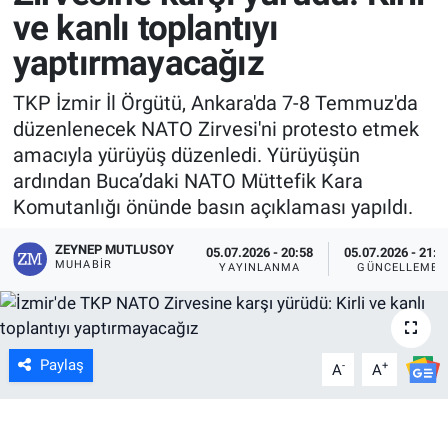
ve kanlı toplantıyı
yaptırmayacağız
TKP İzmir İl Örgütü, Ankara'da 7-8 Temmuz'da
düzenlenecek NATO Zirvesi'ni protesto etmek
amacıyla yürüyüş düzenledi. Yürüyüşün
ardından Buca’daki NATO Müttefik Kara
Komutanlığı önünde basın açıklaması yapıldı.
ZEYNEP MUTLUSOY
05.07.2026 - 20:58
05.07.2026 - 21:2
MUHABIR
YAYINLANMA
GÜNCELLEME
Paylaş
-
+
A
A