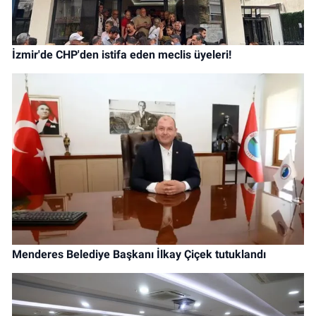
İzmir'de CHP'den istifa eden meclis üyeleri!
Menderes Belediye Başkanı İlkay Çiçek tutuklandı