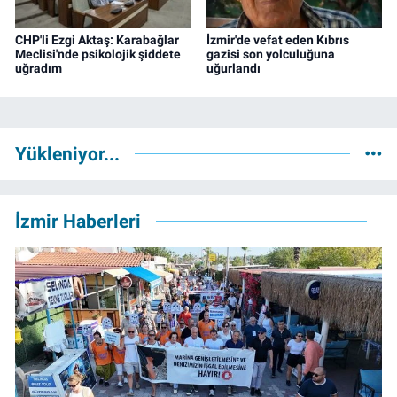
CHP'li Ezgi Aktaş: Karabağlar
İzmir'de vefat eden Kıbrıs
Meclisi'nde psikolojik şiddete
gazisi son yolculuğuna
uğradım
uğurlandı
Yükleniyor...
İzmir Haberleri