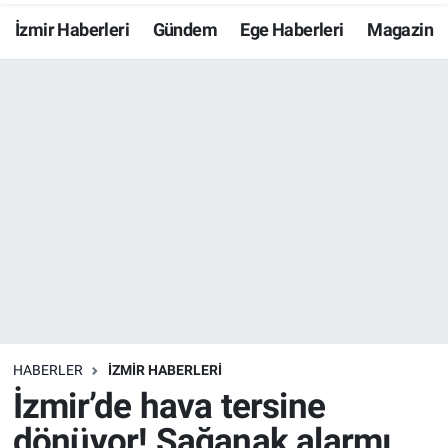
İzmir Haberleri
Gündem
Ege Haberleri
Magazin
Resmi İlanlar
Resmi Reklam
YAŞAM
HABERLER
İZMİR HABERLERİ
İzmir’de hava tersine
dönüyor! Sağanak alarmı