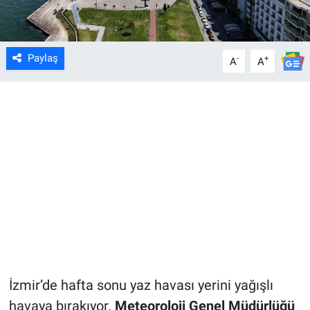
Paylaş
-
+
A
A
İzmir’de hafta sonu yaz havası yerini yağışlı
havaya bırakıyor.
Meteoroloji Genel Müdürlüğü