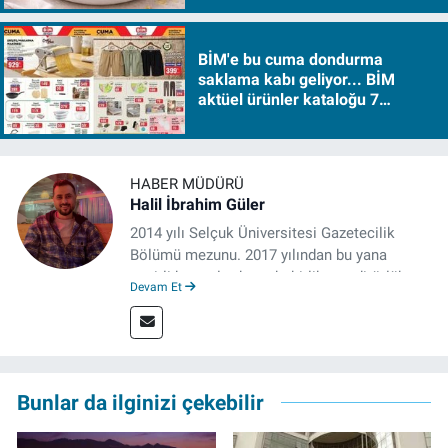
BİM'e bu cuma dondurma
saklama kabı geliyor... BİM
aktüel ürünler kataloğu 7
Ağustos Cuma 2026
HABER MÜDÜRÜ
Halil İbrahim Güler
2014 yılı Selçuk Üniversitesi Gazetecilik
Bölümü mezunu. 2017 yılından bu yana
çeşitli kurumlarda muhabirlik ve editörlük
Devam Et
yaptı. Çalışma hayatına izgazete.net’te haber
müdürü olarak devam ediyor.
Bunlar da ilginizi çekebilir