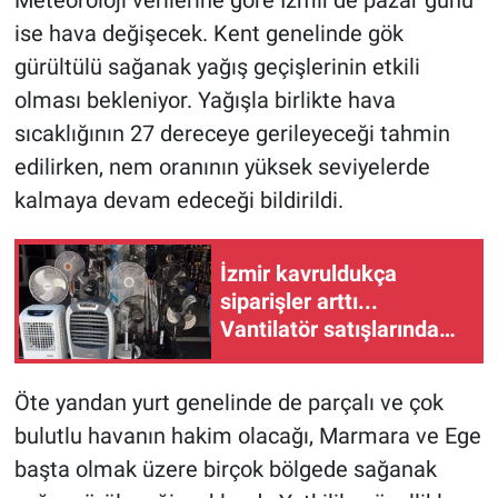
Meteoroloji verilerine göre İzmir’de pazar günü
ise hava değişecek. Kent genelinde gök
gürültülü sağanak yağış geçişlerinin etkili
olması bekleniyor. Yağışla birlikte hava
sıcaklığının 27 dereceye gerileyeceği tahmin
edilirken, nem oranının yüksek seviyelerde
kalmaya devam edeceği bildirildi.
İzmir kavruldukça
siparişler arttı...
Vantilatör satışlarında
yüzde 672’lik patlama!
Öte yandan yurt genelinde de parçalı ve çok
bulutlu havanın hakim olacağı, Marmara ve Ege
başta olmak üzere birçok bölgede sağanak