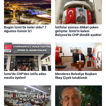
Bugün İzmir’de neler oldu? 7
İstifalar sonrası dikkat çeken
Ağustos Günün İz'i
gelişme: İzmir'in kalesi
Balçova'da CHP dimdik ayakta!
İzmir'de CHP'den istifa eden
Menderes Belediye Başkanı
meclis üyeleri!
İlkay Çiçek tutuklandı