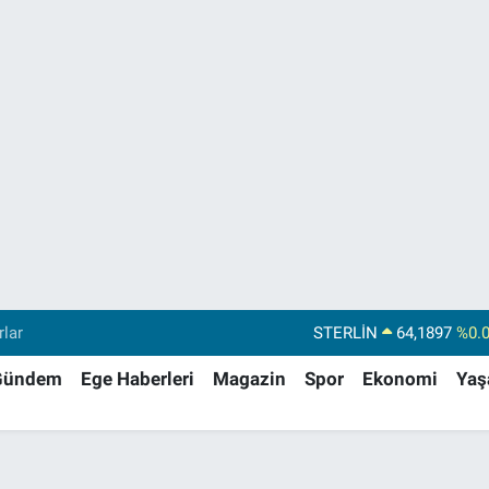
STERLİN
64,1897
%0.
rlar
GRAM ALTIN
6574.81
%1.
Gündem
Ege Haberleri
Magazin
Spor
Ekonomi
Ya
BİST100
13.887
%6
BITCOIN
64.360,53
%-0.
DOLAR
47,7069
%0.