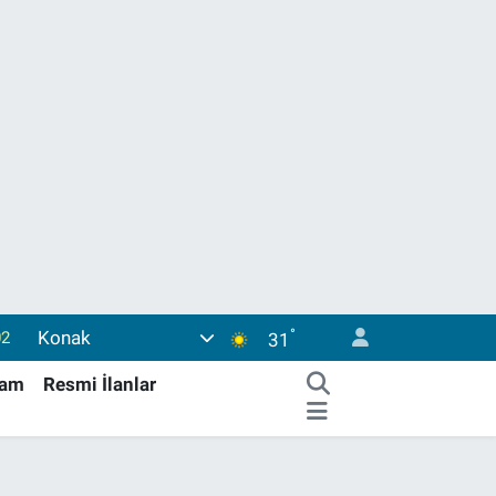
02
°
Konak
31
44
şam
Resmi İlanlar
4
76
17