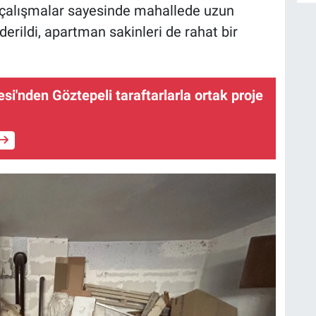
len çalışmalar sayesinde mahallede uzun
erildi, apartman sakinleri de rahat bir
si'nden Göztepeli taraftarlarla ortak proje