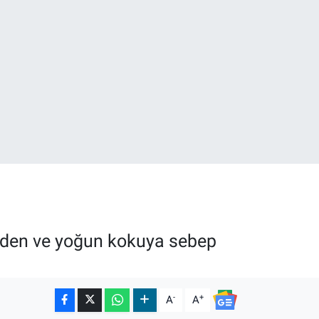
01
t eden ve yoğun kokuya sebep
-
+
A
A