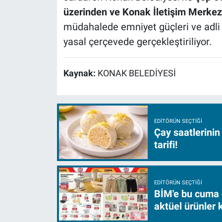
üzerinden ve Konak İletişim Merkezi
müdahalede emniyet güçleri ve adli 
yasal çerçevede gerçekleştiriliyor.
Kaynak:
KONAK BELEDİYESİ
EDITÖRÜN SEÇTIĞI
Çay saatlerinin
tarifi!
EDITÖRÜN SEÇTIĞI
BİM'e bu cuma 
aktüel ürünler