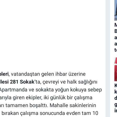
B
a
t
leri
, vatandaştan gelen ihbar üzerine
lesi 281 Sokak
’ta, çevreyi ve halk sağlığını
K
 Apartmanda ve sokakta yoğun kokuya sebep
k
yla giren ekipler, iki günlük bir çalışma
d
g
arı tamamen boşalttı. Mahalle sakinlerinin
i
nde bırakan çalışma sonucunda evden tam 10