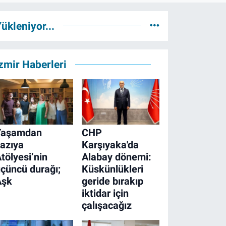
ükleniyor...
zmir Haberleri
Yaşamdan
CHP
azıya
Karşıyaka'da
tölyesi’nin
Alabay dönemi:
çüncü durağı;
Küskünlükleri
Aşk
geride bırakıp
iktidar için
çalışacağız