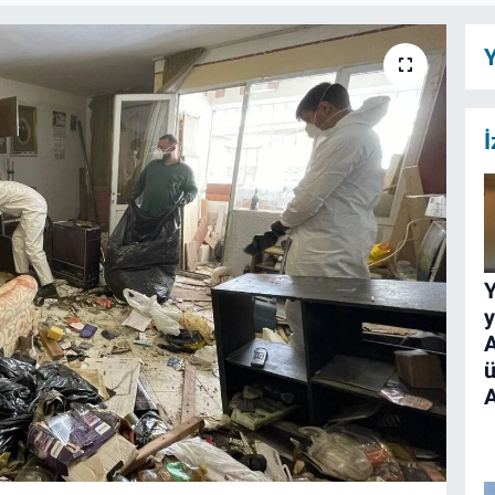
Y
İ
y
A
ü