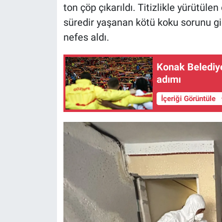
ton çöp çıkarıldı. Titizlikle yürütü
süredir yaşanan kötü koku sorunu gid
nefes aldı.
Konak Belediye
adımı
İçeriği Görüntüle