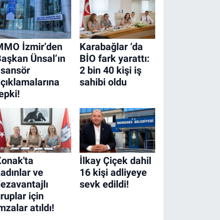
MMO İzmir’den
Karabağlar ‘da
aşkan Ünsal’ın
BİO fark yarattı:
asansör
2 bin 40 kişi iş
çıklamalarına
sahibi oldu
epki!
onak'ta
İlkay Çiçek dahil
adınlar ve
16 kişi adliyeye
ezavantajlı
sevk edildi!
ruplar için
mzalar atıldı!