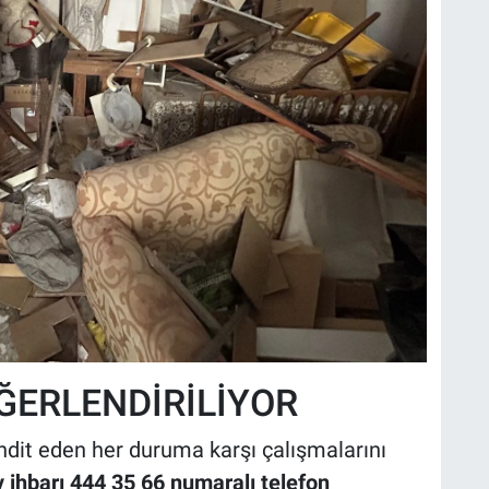
ĞERLENDİRİLİYOR
ehdit eden her duruma karşı çalışmalarını
 ihbarı 444 35 66 numaralı telefon