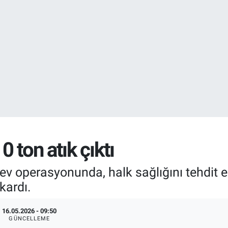
EURO
55,0265
%0.
 ton atık çıktı
p ev operasyonunda, halk sağlığını tehdi
kardı.
16.05.2026 - 09:50
GÜNCELLEME