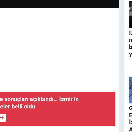
İ
m
b
y
e sonuçları açıklandı… İzmir’in
eler belli oldu
E
İ
A