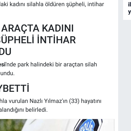
aki kadını silahla öldüren şüpheli, intihar
i
: ARAÇTA KADINI
ÜPHELİ İNTİHAR
NDU
si
'nde park halindeki bir araçtan silah
lundu.
YBETTİ
ahla vurulan Nazlı Yılmaz'ın (33) hayatını
landığını belirledi.