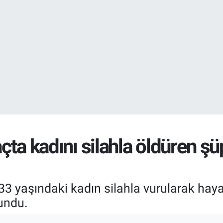
EURO
55,1336
%0.
STERLİN
64,2534
%0.
açta kadını silahla öldüren şü
33 yaşındaki kadın silahla vurularak hayat
lundu.