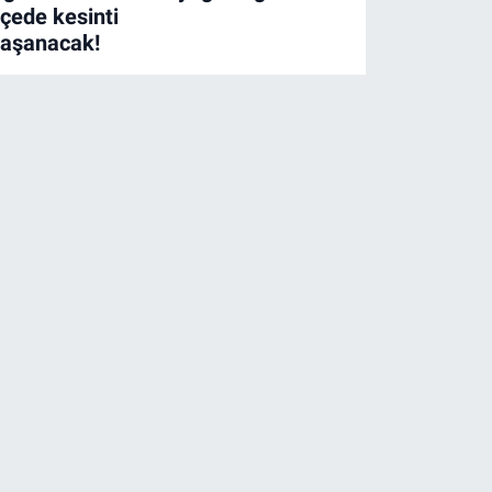
lçede kesinti
yaşanacak!