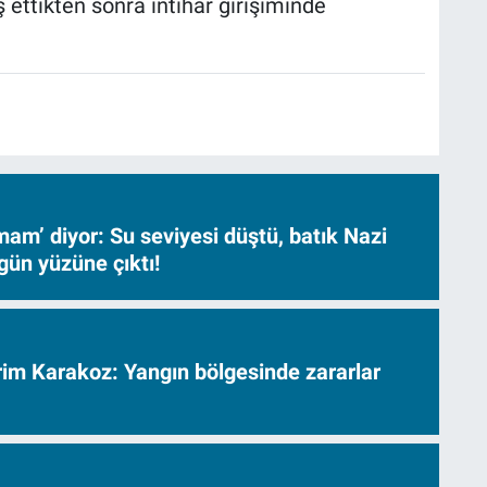
eş ettikten sonra intihar girişiminde
am’ diyor: Su seviyesi düştü, batık Nazi
gün yüzüne çıktı!
vrim Karakoz: Yangın bölgesinde zararlar