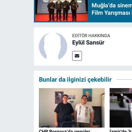
Muğla’da sinem
Film Yarışması 
EDITÖR HAKKINDA
Eylül Sansür
Bunlar da ilginizi çekebilir
CHP Bornova'da gençler
İzmir’de ‘k