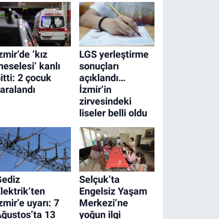
zmir’de ‘kız
LGS yerleştirme
eselesi’ kanlı
sonuçları
itti: 2 çocuk
açıklandı…
aralandı
İzmir’in
zirvesindeki
liseler belli oldu
Gediz
Selçuk’ta
lektrik’ten
Engelsiz Yaşam
zmir’e uyarı: 7
Merkezi’ne
ğustos’ta 13
yoğun ilgi