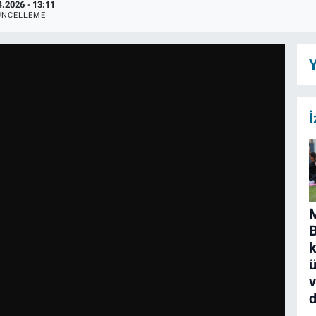
4.2026 - 13:11
ÜNCELLEME
Y
İ
M
k
ü
d