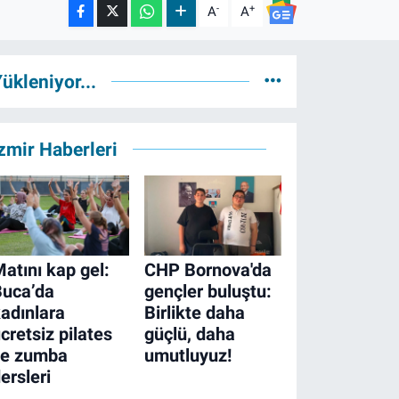
-
+
A
A
ükleniyor...
zmir Haberleri
atını kap gel:
CHP Bornova'da
Buca’da
gençler buluştu:
adınlara
Birlikte daha
cretsiz pilates
güçlü, daha
ve zumba
umutluyuz!
ersleri