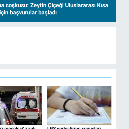
a coşkusu: Zeytin Çiçeği Uluslararası Kısa
için başvurular başladı
ız meselesi’ kanlı
LGS yerleştirme sonuçları