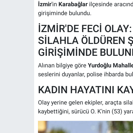
İzmir
'in
Karabağlar
ilçesinde aracınd
girişiminde bulundu.
İZMİR'DE FECİ OLAY
SİLAHLA ÖLDÜREN Ş
GİRİŞİMİNDE BULU
Alınan bilgiye göre
Yurdoğlu Mahalle
seslerini duyanlar, polise ihbarda bu
KADIN HAYATINI KA
Olay yerine gelen ekipler, araçta sil
kaybettiğini, sürücü O. K'nin (53) yara