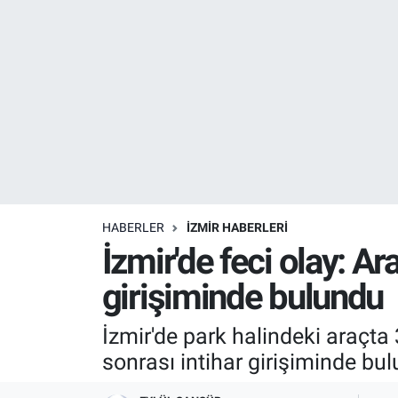
Resmi İlanlar
Resmi Reklam
YAŞAM
HABERLER
İZMİR HABERLERİ
İzmir'de feci olay: Ar
girişiminde bulundu
İzmir'de park halindeki araçta 
sonrası intihar girişiminde bu