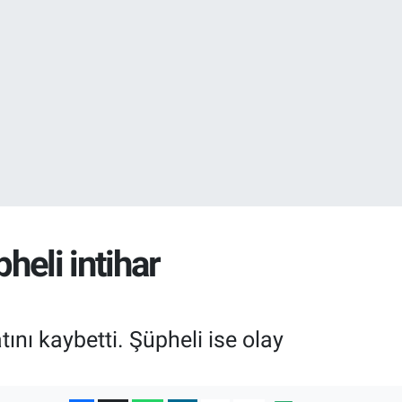
18
22
pheli intihar
ını kaybetti. Şüpheli ise olay