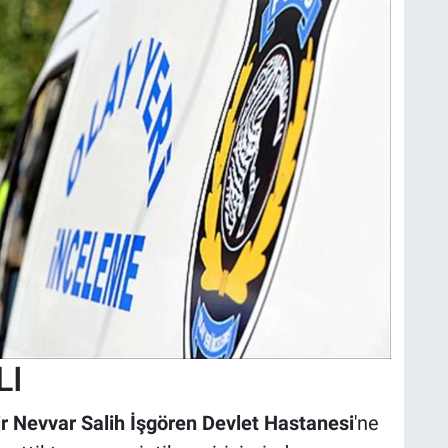
LI
r Nevvar Salih İşgören Devlet Hastanesi
'ne