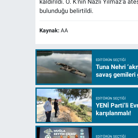
kaldırıldı. O. K'nin Nazlı Yılmaz'a at
bulunduğu belirtildi.
Kaynak:
AA
EDITÖRÜN SEÇTIĞI
Tuna Nehri ‘akm
savaş gemileri 
EDITÖRÜN SEÇTIĞI
YENİ Parti’li E
karşılanmalı!
EDITÖRÜN SEÇTIĞI