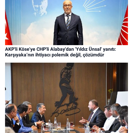
AKP'li Köse'ye CHP'li Alabay'dan 'Yıldız Ünsal' yanıtı:
Karşıyaka’nın ihtiyacı polemik değil, çözümdür