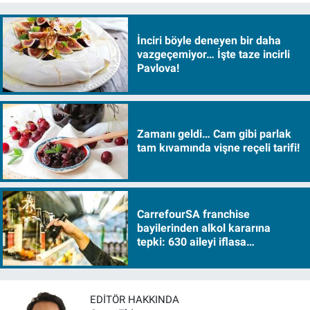
İnciri böyle deneyen bir daha
vazgeçemiyor… İşte taze incirli
Pavlova!
Zamanı geldi… Cam gibi parlak
tam kıvamında vişne reçeli tarifi!
CarrefourSA franchise
bayilerinden alkol kararına
tepki: 630 aileyi iflasa
sürükleyecek!
EDITÖR HAKKINDA