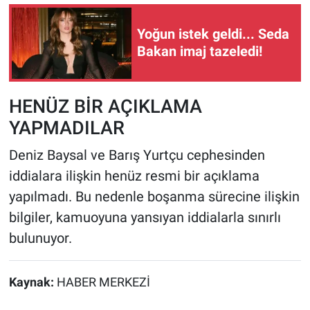
Yoğun istek geldi... Seda
Bakan imaj tazeledi!
HENÜZ BİR AÇIKLAMA
YAPMADILAR
Deniz Baysal ve Barış Yurtçu cephesinden
iddialara ilişkin henüz resmi bir açıklama
yapılmadı. Bu nedenle boşanma sürecine ilişkin
bilgiler, kamuoyuna yansıyan iddialarla sınırlı
bulunuyor.
Kaynak:
HABER MERKEZİ