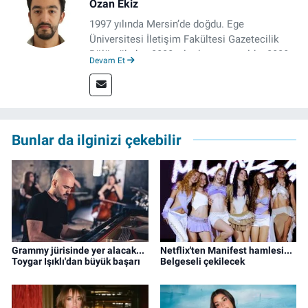
Ozan Ekiz
1997 yılında Mersin’de doğdu. Ege
Üniversitesi İletişim Fakültesi Gazetecilik
Bölümü’nden 2020 yılında mezun oldu. 2020
Devam Et
yılından itibaren çeşitli kurumlarda haber
editörü, muhabir, rejisör olarak çalıştı.
Meslek hayatına İzmir’de başlayan gazeteci,
çalışma hayatına izgazete.net’te haber
editörü olarak devam etmekte.
Bunlar da ilginizi çekebilir
Grammy jürisinde yer alacak...
Netflix'ten Manifest hamlesi...
Toygar Işıklı'dan büyük başarı
Belgeseli çekilecek