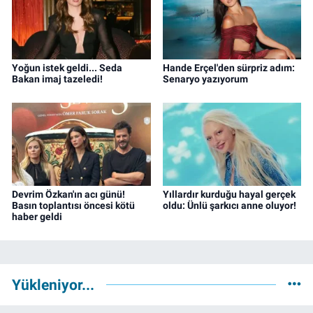
Yoğun istek geldi... Seda
Hande Erçel'den sürpriz adım:
Bakan imaj tazeledi!
Senaryo yazıyorum
Devrim Özkan'ın acı günü!
Yıllardır kurduğu hayal gerçek
Basın toplantısı öncesi kötü
oldu: Ünlü şarkıcı anne oluyor!
haber geldi
Yükleniyor...